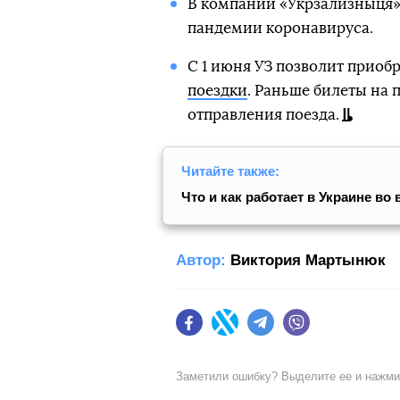
В компании «Укрзализныця
пандемии коронавируса.
С 1 июня УЗ позволит прио
поездки
. Раньше билеты на 
отправления поезда.
Читайте также:
Что и как работает в Украине в
Автор:
Виктория Мартынюк
Facebook
Twitter
Telegram
Viber
Заметили ошибку? Выделите ее и нажм