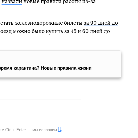
»
назвали
новые правила работы из-за
бретать железнодорожные билеты
за 90 дней до
поезд можно было купить за 45 и 60 дней до
о время карантина? Новые правила жизни
ите
Ctrl
+
Enter
— мы исправим