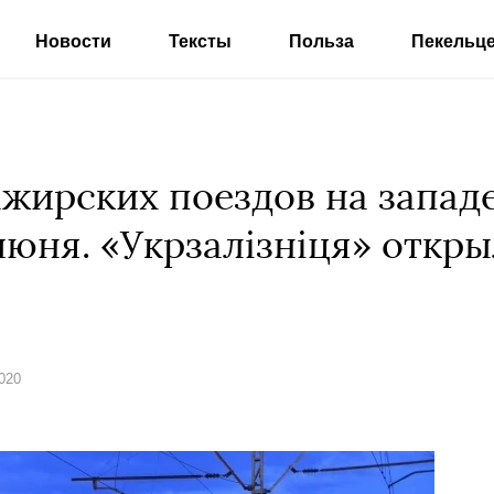
Новости
Тексты
Польза
Пекельц
жирских поездов на запад
июня. «Укрзалізніця» откр
2020