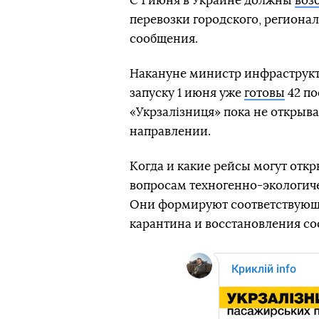
С 1 июня в Украине должны
воз
перевозки городского, региона
сообщения.
Накануне министр инфраструкт
запуску 1 июня уже
готовы
42 по
«Укрзалізниця» пока не открыва
направлении.
Когда и какие рейсы могут отк
вопросам техногенно-экологич
Они формируют соответствующ
карантина и восстановления с