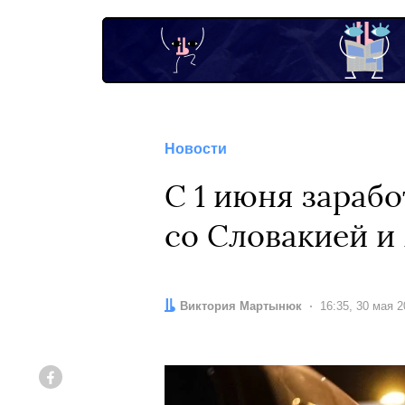
Новости
С 1 июня зараб
со Словакией и
Автор:
Виктория Мартынюк
Дата:
16:35, 30 мая 
Facebook