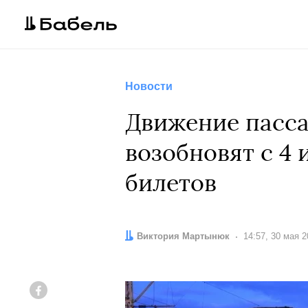
Новости
Движение пасса
возобновят с 4 
билетов
Автор:
Виктория Мартынюк
Дата:
14:57, 30 мая 
Facebook