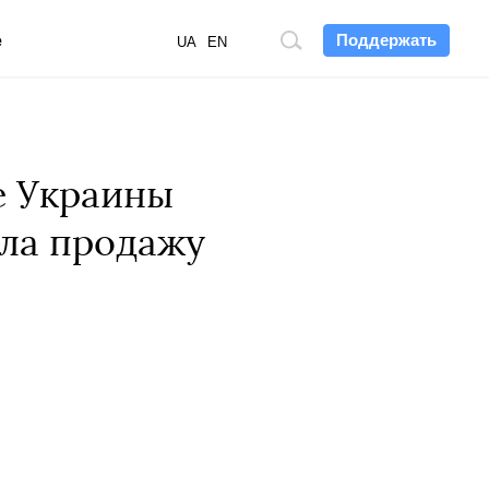
Поддержать
е
Поиск
UA
EN
по
сайту
е Украины
ыла продажу