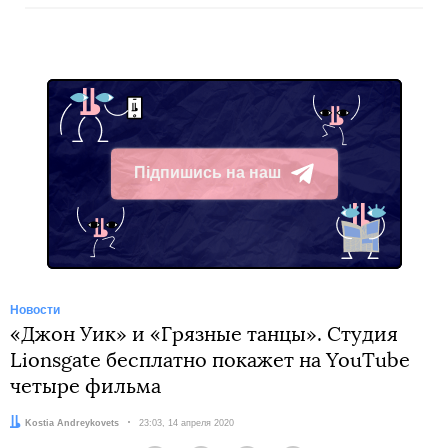
Підпишись на наш
Telegram
Новости
«Джон Уик» и «Грязные танцы». Студия
Lionsgate бесплатно покажет на YouTube
четыре фильма
Автор:
Kostia Andreykovets
Дата:
23:03, 14 апреля 2020