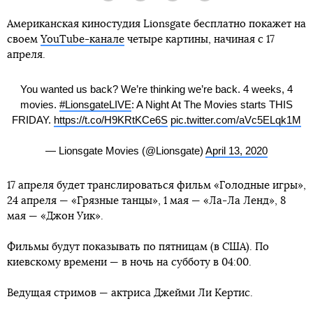
Американская киностудия Lionsgate бесплатно покажет на
своем
YouTube-канале
четыре картины, начиная с 17
апреля.
You wanted us back? We’re thinking we’re back. 4 weeks, 4
movies.
#LionsgateLIVE
: A Night At The Movies starts THIS
FRIDAY.
https://t.co/H9KRtKCe6S
pic.twitter.com/aVc5ELqk1M
— Lionsgate Movies (@Lionsgate)
April 13, 2020
17 апреля будет транслироваться фильм «Голодные игры»,
24 апреля — «Грязные танцы», 1 мая — «Ла-Ла Ленд», 8
мая — «Джон Уик».
Фильмы будут показывать по пятницам (в США). По
киевскому времени — в ночь на субботу в 04:00.
Ведущая стримов — актриса Джейми Ли Кертис.