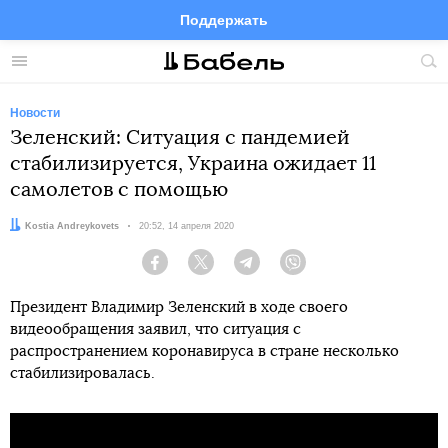
Поддержать
Facebook
Telegram
Twitter
Instagram
Меню
Пои
по
сай
Новости
Зеленский: Ситуация с пандемией
стабилизируется, Украина ожидает 11
самолетов с помощью
Автор:
Kostia Andreykovets
Дата:
20:52, 14 апреля 2020
Facebook
Twitter
Telegram
Viber
Президент Владимир Зеленский в ходе своего
видеообращения заявил, что ситуация с
распространением коронавируса в стране несколько
стабилизировалась.