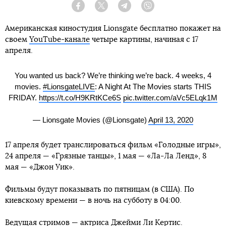
Facebook
Twitter
Telegram
Viber
Американская киностудия Lionsgate бесплатно покажет на
своем
YouTube-канале
четыре картины, начиная с 17
апреля.
You wanted us back? We’re thinking we’re back. 4 weeks, 4
movies.
#LionsgateLIVE
: A Night At The Movies starts THIS
FRIDAY.
https://t.co/H9KRtKCe6S
pic.twitter.com/aVc5ELqk1M
— Lionsgate Movies (@Lionsgate)
April 13, 2020
17 апреля будет транслироваться фильм «Голодные игры»,
24 апреля — «Грязные танцы», 1 мая — «Ла-Ла Ленд», 8
мая — «Джон Уик».
Фильмы будут показывать по пятницам (в США). По
киевскому времени — в ночь на субботу в 04:00.
Ведущая стримов — актриса Джейми Ли Кертис.