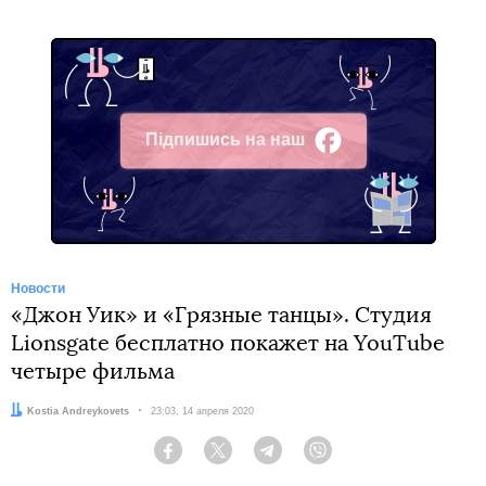
Підпишись на наш
Facebook
Новости
«Джон Уик» и «Грязные танцы». Студия
Lionsgate бесплатно покажет на YouTube
четыре фильма
Автор:
Kostia Andreykovets
Дата:
23:03, 14 апреля 2020
Facebook
Twitter
Telegram
Viber