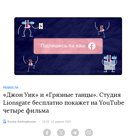
Підпишись на наш
Facebook
Новости
«Джон Уик» и «Грязные танцы». Студия
Lionsgate бесплатно покажет на YouTube
четыре фильма
Автор:
Kostia Andreykovets
Дата:
23:03, 14 апреля 2020
Facebook
Twitter
Telegram
Viber