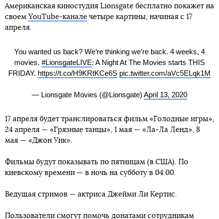
Американская киностудия Lionsgate бесплатно покажет на
своем
YouTube-канале
четыре картины, начиная с 17
апреля.
You wanted us back? We’re thinking we’re back. 4 weeks, 4
movies.
#LionsgateLIVE
: A Night At The Movies starts THIS
FRIDAY.
https://t.co/H9KRtKCe6S
pic.twitter.com/aVc5ELqk1M
— Lionsgate Movies (@Lionsgate)
April 13, 2020
17 апреля будет транслироваться фильм «Голодные игры»,
24 апреля — «Грязные танцы», 1 мая — «Ла-Ла Ленд», 8
мая — «Джон Уик».
Фильмы будут показывать по пятницам (в США). По
киевскому времени — в ночь на субботу в 04:00.
Ведущая стримов — актриса Джейми Ли Кертис.
Пользователи смогут помочь донатами сотрудникам