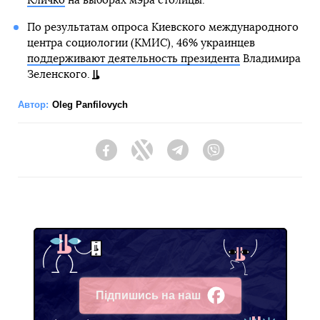
Кличко
на выборах мэра столицы.
По результатам опроса Киевского международного
центра социологии (КМИС), 46% украинцев
поддерживают деятельность президента
Владимира
Зеленского.
Автор:
Oleg Panfilovych
Facebook
Twitter
Telegram
Viber
Підпишись на наш
Facebook