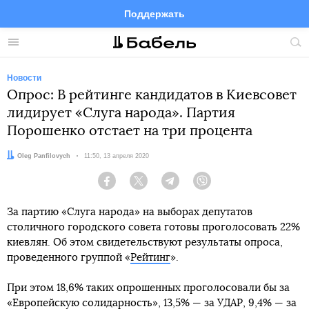
Поддержать
Facebook
Telegram
Twitter
Instagram
Меню
Пои
по
сай
Новости
Опрос: В рейтинге кандидатов в Киевсовет
лидирует «Слуга народа». Партия
Порошенко отстает на три процента
Автор:
Oleg Panfilovych
Дата:
11:50, 13 апреля 2020
Facebook
Twitter
Telegram
Viber
За партию «Слуга народа» на выборах депутатов
столичного городского совета готовы проголосовать 22%
киевлян. Об этом свидетельствуют результаты опроса,
проведенного группой «
Рейтинг
».
При этом 18,6% таких опрошенных проголосовали бы за
«Европейскую солидарность», 13,5% — за УДАР, 9,4% — за