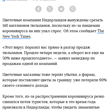
Автор:
Anhelina Sheremet
Дата:
17:20, 13 апреля 2020
Facebook
Twitter
Telegram
Viber
Цветочные компании Нидерландов вынуждены срезать
140 миллионов тюльпанов, поскольку из-за пандемии
коронавируса на них упал спрос. Об этом сообщает
The
New York Times
.
«Этот вирус поразил нас прямо в разгар продаж
тюльпанов. Прошло четыре недели, а оборот все еще на
50% ниже прошлогоднего», — заявил менеджер по
продажам одной из компаний.
Цветочные магазины тоже терпят убытки, а фирмы,
которые поставляют цветы за границу, уже потеряли 90%
своего сезонного дохода.
Кроме того, из-за распространения коронавируса резко
снизился поток туристов, которые в это время года
приезжали в Нидерланды, чтобы увидеть знаменитые