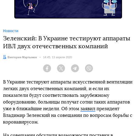
Новости
Зеленский: В Украине тестируют аппараты
ИВЛ двух отечественных компаний
Автор:
Виктория Мартынюк
Дата:
14:45, 13 апреля 2020
Facebook
Twitter
Telegram
Viber
В Украине тестируют аппараты искусственной вентиляции
легких двух отечественных компаний, и если их
показатели будут соответствовать зарубежному
оборудованию, больницы получат сотни таких аппаратов
уже в ближайшие недели. Об этом
заявил
президент
Владимир Зеленский на совещании по вопросам борьбы с
коронавирусом.
На совещании обсудили возможности поставки в