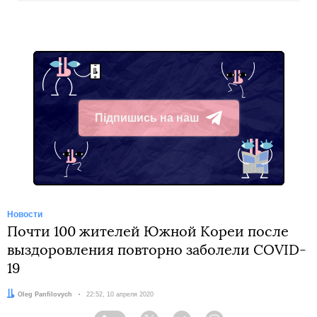
Підпишись на наш
Telegram
Новости
Почти 100 жителей Южной Кореи после
выздоровления повторно заболели COVID-
19
Автор:
Oleg Panfilovych
Дата:
22:52, 10 апреля 2020