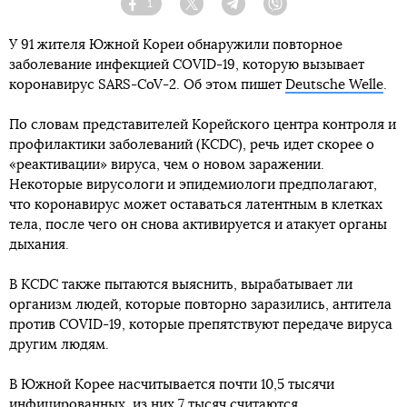
1
Facebook
Twitter
Telegram
Viber
У 91 жителя Южной Кореи обнаружили повторное
заболевание инфекцией COVID-19, которую вызывает
коронавирус SARS-CoV-2. Об этом пишет
Deutsche Welle
.
По словам представителей Корейского центра контроля и
профилактики заболеваний (KCDC), речь идет скорее о
«реактивации» вируса, чем о новом заражении.
Некоторые вирусологи и эпидемиологи предполагают,
что коронавирус может оставаться латентным в клетках
тела, после чего он снова активируется и атакует органы
дыхания.
В KCDC также пытаются выяснить, вырабатывает ли
организм людей, которые повторно заразились, антитела
против COVID-19, которые препятствуют передаче вируса
другим людям.
В Южной Корее насчитывается почти 10,5 тысячи
инфицированных, из них 7 тысяч считаются