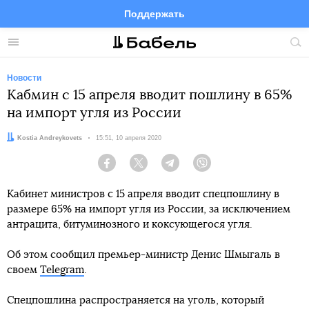
Поддержать
Facebook
Telegram
Twitter
Instagram
Меню
Пои
по
сай
Новости
Кабмин с 15 апреля вводит пошлину в 65%
на импорт угля из России
Автор:
Kostia Andreykovets
Дата:
15:51, 10 апреля 2020
Facebook
Twitter
Telegram
Viber
Кабинет министров с 15 апреля вводит спецпошлину в
размере 65% на импорт угля из России, за исключением
антрацита, битуминозного и коксующегося угля.
Об этом сообщил премьер-министр Денис Шмыгаль в
своем
Telegram
.
Спецпошлина распространяется на уголь, который