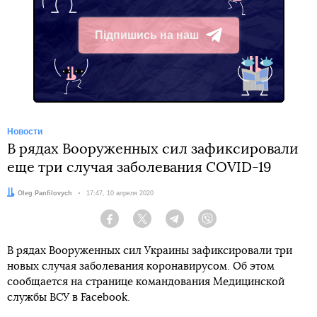
Підпишись на наш
Telegram
Новости
В рядах Вооруженных сил зафиксировали
еще три случая заболевания COVID-19
Автор:
Oleg Panfilovych
Дата:
17:47, 10 апреля 2020
Facebook
Twitter
Telegram
Viber
В рядах Вооруженных сил Украины зафиксировали три
новых случая заболевания коронавирусом. Об этом
сообщается на странице командования Медицинской
службы ВСУ в Facebook.