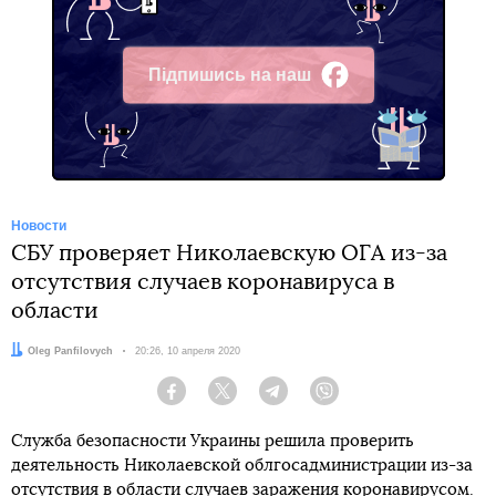
Підпишись на наш
Facebook
Новости
СБУ проверяет Николаевскую ОГА из-за
отсутствия случаев коронавируса в
области
Автор:
Oleg Panfilovych
Дата:
20:26, 10 апреля 2020
Facebook
Twitter
Telegram
Viber
Служба безопасности Украины решила проверить
деятельность Николаевской облгосадминистрации из-за
отсутствия в области случаев заражения коронавирусом.