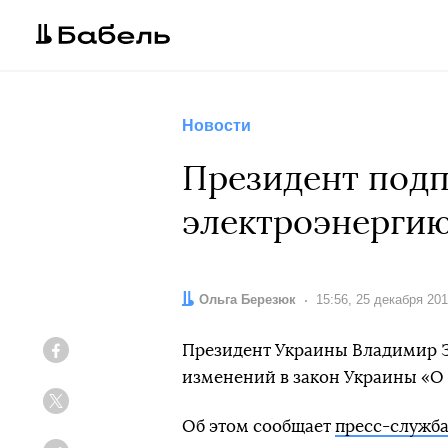
Новости
Президент подп
электроэнергию
Автор:
Ольга Березюк
Дата:
15:56, 25 декабря 20
Президент Украины Владимир З
Facebook
изменений в закон Украины «О 
Twitter
Об этом сообщает
пресс-служб