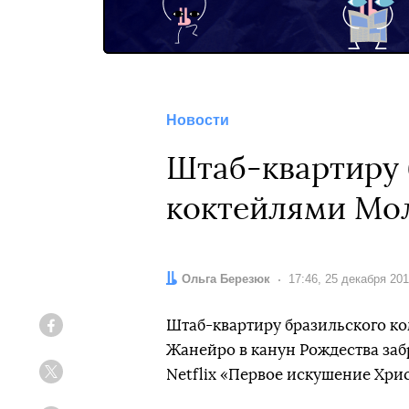
Новости
Штаб-квартиру 
коктейлями Мол
Автор:
Ольга Березюк
Дата:
17:46, 25 декабря 20
Штаб-квартиру бразильского ко
Facebook
Жанейро в канун Рождества за
Netflix «Первое искушение Хри
Twitter