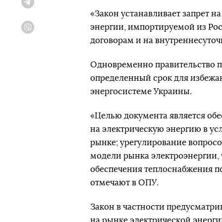
Telegram
«Закон устанавливает запрет н
энергии, импортируемой из Ро
Viber
договорам и на внутреннесуточ
Одновременно правительство по
определенный срок для избежа
энергосистеме Украины.
«Целью документа является об
на электрическую энергию в ус
рынке; урегулирование вопросо
модели рынка электроэнергии, 
обеспечения теплоснабжения п
отмечают в ОПУ.
Закон в частности предусматрив
на рынке электрической энерг