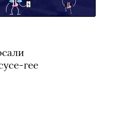
осали
сусе-гее