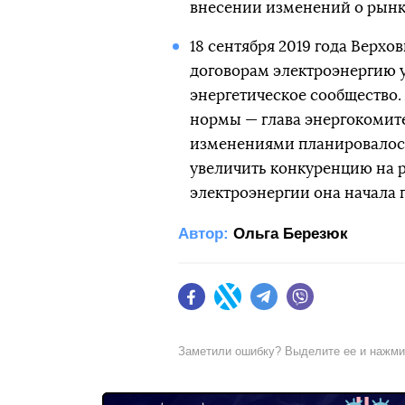
внесении изменений о рынк
18 сентября 2019 года Верх
договорам электроэнергию у
энергетическое сообщество.
нормы — глава энергокомите
изменениями планировалось
увеличить конкуренцию на 
электроэнергии она начала п
Автор:
Ольга Березюк
Facebook
Twitter
Telegram
Viber
Заметили ошибку? Выделите ее и нажм