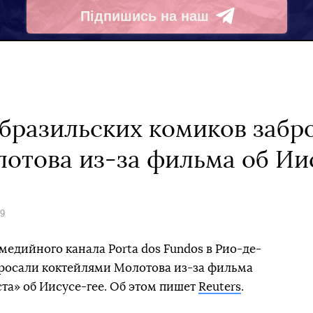
Підпишись на наш
Telegram
бразильских комиков забр
отова из-за фильма об Ии
19
медийного канала Porta dos Fundos в Рио-де-
бросали коктейлями Молотова из-за фильма
ста» об Иисусе-гее. Об этом пишет
Reuters
.