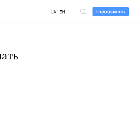
Поддержать
е
Поиск
UA
EN
по
сайту
пать