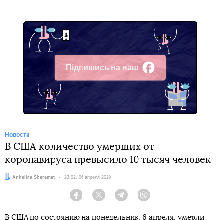
Підпишись на наш
Facebook
Новости
В США количество умерших от
коронавируса превысило 10 тысяч человек
Автор:
Anhelina Sheremet
Дата:
23:02, 06 апреля 2020
Facebook
Twitter
Telegram
Viber
В США по состоянию на понедельник, 6 апреля, умерли