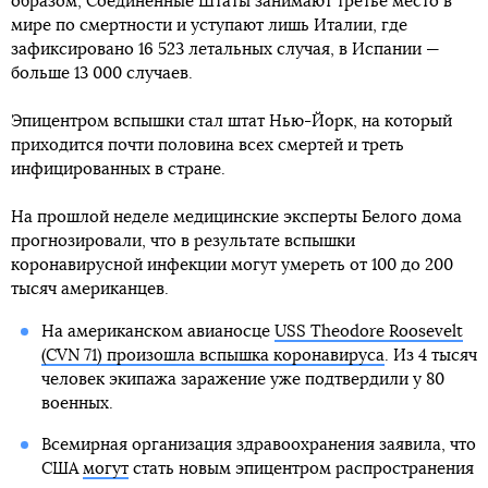
образом, Соединенные Штаты занимают третье место в
мире по смертности и уступают лишь Италии, где
зафиксировано 16 523 летальных случая, в Испании —
больше 13 000 случаев.
Эпицентром вспышки стал штат Нью-Йорк, на который
приходится почти половина всех смертей и треть
инфицированных в стране.
На прошлой неделе медицинские эксперты Белого дома
прогнозировали, что в результате вспышки
коронавирусной инфекции могут умереть от 100 до 200
тысяч американцев.
На американском авианосце
USS Theodore Roosevelt
(CVN 71) произошла вспышка коронавируса
. Из 4 тысяч
человек экипажа заражение уже подтвердили у 80
военных.
Всемирная организация здравоохранения заявила, что
США
могут
стать новым эпицентром распространения