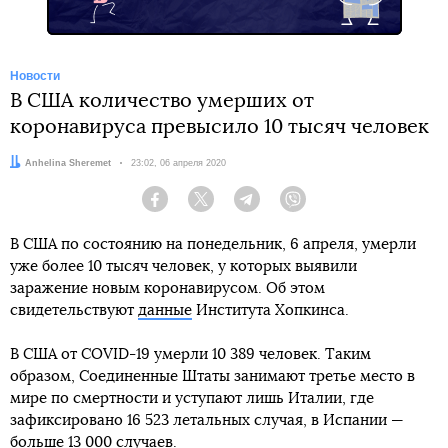
Новости
В США количество умерших от
коронавируса превысило 10 тысяч человек
Автор:
Anhelina Sheremet
Дата:
23:02, 06 апреля 2020
Facebook
Twitter
Telegram
Viber
В США по состоянию на понедельник, 6 апреля, умерли
уже более 10 тысяч человек, у которых выявили
заражение новым коронавирусом. Об этом
свидетельствуют
данные
Института Хопкинса.
В США от COVID-19 умерли 10 389 человек. Таким
образом, Соединенные Штаты занимают третье место в
мире по смертности и уступают лишь Италии, где
зафиксировано 16 523 летальных случая, в Испании —
больше 13 000 случаев.