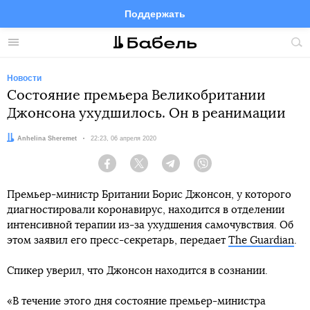
Поддержать
Facebook
Telegram
Twitter
Instagram
Меню
Пои
по
сай
Новости
Состояние премьера Великобритании
Джонсона ухудшилось. Он в реанимации
Автор:
Anhelina Sheremet
Дата:
22:23, 06 апреля 2020
Facebook
Twitter
Telegram
Viber
Премьер-министр Британии Борис Джонсон, у которого
диагностировали коронавирус, находится в отделении
интенсивной терапии из-за ухудшения самочувствия. Об
этом заявил его пресс-секретарь, передает
The Guardian
.
Спикер уверил, что Джонсон находится в сознании.
«В течение этого дня состояние премьер-министра