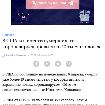
Підпишись на наш
Telegram
Новости
В США количество умерших от
коронавируса превысило 10 тысяч человек
Автор:
Anhelina Sheremet
Дата:
23:02, 06 апреля 2020
Facebook
Twitter
Telegram
Viber
В США по состоянию на понедельник, 6 апреля, умерли
уже более 10 тысяч человек, у которых выявили
заражение новым коронавирусом. Об этом
свидетельствуют
данные
Института Хопкинса.
В США от COVID-19 умерли 10 389 человек. Таким