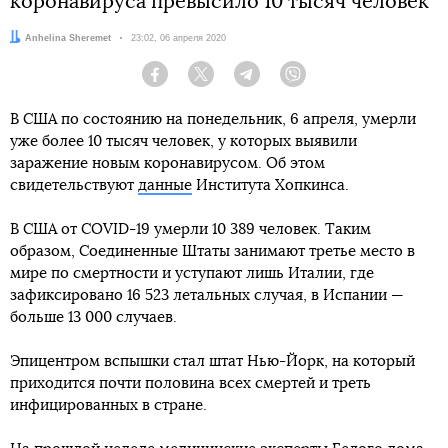
коронавируса превысило 10 тысяч человек
Автор:
Anhelina Sheremet
Дата:
23:02, 06 апреля 2020
Facebook
Twitter
Telegram
Viber
В США по состоянию на понедельник, 6 апреля, умерли
уже более 10 тысяч человек, у которых выявили
заражение новым коронавирусом. Об этом
свидетельствуют
данные
Института Хопкинса.
В США от COVID-19 умерли 10 389 человек. Таким
образом, Соединенные Штаты занимают третье место в
мире по смертности и уступают лишь Италии, где
зафиксировано 16 523 летальных случая, в Испании —
больше 13 000 случаев.
Эпицентром вспышки стал штат Нью-Йорк, на который
приходится почти половина всех смертей и треть
инфицированных в стране.