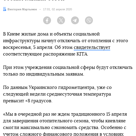
Автор:
Виктория Мартынюк
Дата:
17:01, 02 апреля 2020
Facebook
Twitter
Telegram
Viber
В Киеве жилые дома и объекты социальной
инфраструктуры начнут отключать от отопления с этого
воскресенья, 5 апреля. Об этом
свидетельствует
соответствующее распоряжение КГГА.
При этом учреждения социальной сферы будут отключать
только по индивидуальным заявкам.
По данным Украинского гидрометцентра, уже со
следующей недели среднесуточная температура
превысит +8 градусов.
«Мы в очередной раз не ждем традиционного 15 апреля
для завершения отопительного сезона, чтобы киевляне
смогли максимально сэкономить средства. Особенно с
учетом сложного финансового положения в условиях