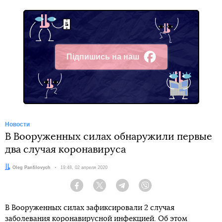
Підпишись на наш
Facebook
Новости
В Вооруженных силах обнаружили первые
два случая коронавируса
Автор:
Oleg Panfilovych
Дата:
19:48, 02 апреля 2020
Facebook
Twitter
Telegram
Viber
В Вооруженных силах зафиксировали 2 случая
заболевания коронавирусной инфекцией. Об этом