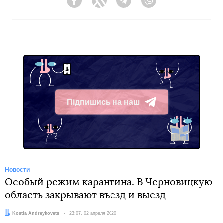
Facebook
Twitter
Telegram
Viber
Підпишись на наш
Telegram
Новости
Особый режим карантина. В Черновицкую
область закрывают въезд и выезд
Автор:
Kostia Andreykovets
Дата:
23:07, 02 апреля 2020