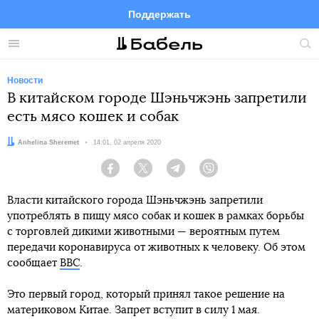
Поддержать
Facebook
Telegram
Twitter
Instagram
Меню
Пои
по
сай
Новости
В китайском городе Шэньчжэнь запретили
есть мясо кошек и собак
Автор:
Anhelina Sheremet
Дата:
14:01, 02 апреля 2020
Facebook
Twitter
Telegram
Viber
Власти китайского города Шэньчжэнь запретили
употреблять в пищу мясо собак и кошек в рамках борьбы
с торговлей дикими животными — вероятным путем
передачи коронавируса от животных к человеку. Об этом
сообщает
BBC
.
Это первый город, который принял такое решение на
материковом Китае. Запрет вступит в силу 1 мая.