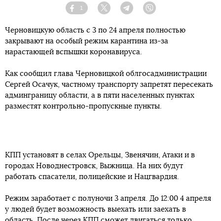
1
Facebook
Twitter
Telegram
Viber
Черновицкую область с 3 по 24 апреля полностью
закрывают на особый режим карантина из-за
нарастающей вспышки коронавируса.
Как сообщил глава Черновицкой облгосадминистрации
Сергей Осачук, частному транспорту запретят пересекать
админграницу области, а в пяти населенных пунктах
разместят контрольно-пропускные пункты.
КПП установят в селах Орельцы, Звенячин, Атаки и в
городах Новоднестровск, Выжница. На них будут
работать спасатели, полицейские и Нацгвардия.
Режим заработает с полуночи 3 апреля. До 12:00 4 апреля
у людей будет возможность выехать или заехать в
область. После через КПП сможет двигаться только