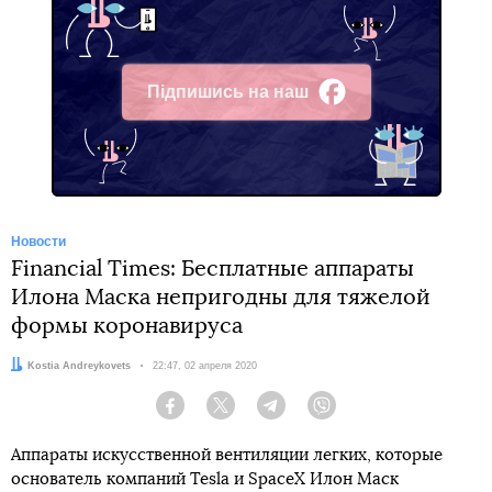
Підпишись на наш
Facebook
Новости
Financial Times: Бесплатные аппараты
Илона Маска непригодны для тяжелой
формы коронавируса
Автор:
Kostia Andreykovets
Дата:
22:47, 02 апреля 2020
Facebook
Twitter
Telegram
Viber
Аппараты искусственной вентиляции легких, которые
основатель компаний Tesla и SpaceX Илон Маск