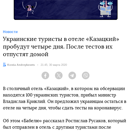
Новости
Украинские туристы в отеле «Казацкий»
пробудут четыре дня. После тестов их
отпустят домой
Автор:
Kostia Andreykovets
Дата:
21:45, 30 марта 2020
Facebook
Twitter
Telegram
Viber
В столичный отель «Казацкий», в котором на обсервации
находятся 100 украинских туристов, прибыл министр
Владислав Криклий. Он предложил украинцам остаться в
отеле на четыре дня, чтобы сдать тесты на коронавирус.
Об этом «Бабелю» рассказал Ростислав Русаков, который
был отправлен в отель с другими туристами после