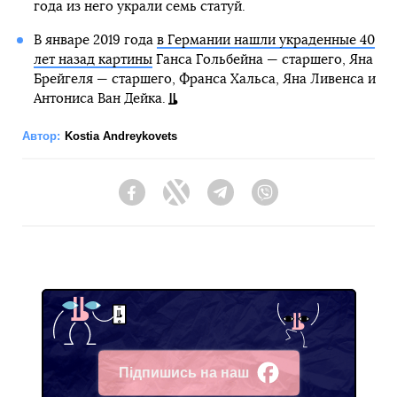
года из него украли семь статуй.
В январе 2019 года
в Германии нашли украденные 40
лет назад картины
Ганса Гольбейна — старшего, Яна
Брейгеля — старшего, Франса Хальса, Яна Ливенса и
Антониса Ван Дейка.
Автор:
Kostia Andreykovets
Facebook
Twitter
Telegram
Viber
Підпишись на наш
Facebook