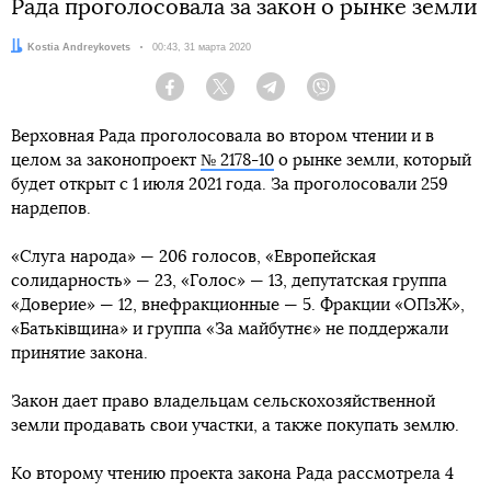
Рада проголосовала за закон о рынке земли
Автор:
Kostia Andreykovets
Дата:
00:43, 31 марта 2020
Facebook
Twitter
Telegram
Viber
Верховная Рада проголосовала во втором чтении и в
целом за законопроект
№ 2178-10
о рынке земли, который
будет открыт с 1 июля 2021 года. За проголосовали 259
нардепов.
«Слуга народа» — 206 голосов, «Европейская
солидарность» — 23, «Голос» — 13, депутатская группа
«Доверие» — 12, внефракционные — 5. Фракции «ОПзЖ»,
«Батьківщина» и группа «За майбутнє» не поддержали
принятие закона.
Закон дает право владельцам сельскохозяйственной
земли продавать свои участки, а также покупать землю.
Ко второму чтению проекта закона Рада рассмотрела 4