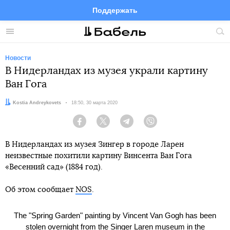
Поддержать
Facebook
Telegram
Twitter
Instagram
Меню
Пои
по
сай
Новости
В Нидерландах из музея украли картину
Ван Гога
Автор:
Kostia Andreykovets
Дата:
18:50, 30 марта 2020
Facebook
Twitter
Telegram
Viber
В Нидерландах из музея Зингер в городе Ларен
неизвестные похитили картину Винсента Ван Гога
«Весенний сад» (1884 год).
Об этом сообщает
NOS
.
The "Spring Garden" painting by Vincent Van Gogh has been
stolen overnight from the Singer Laren museum in the