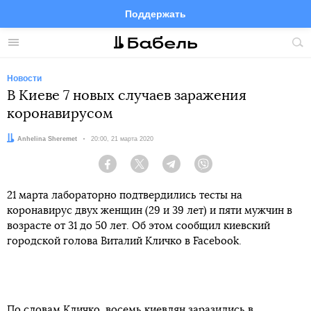
Поддержать
Facebook
Telegram
Twitter
Instagram
Меню
Пои
по
сай
Новости
В Киеве 7 новых случаев заражения
коронавирусом
Автор:
Anhelina Sheremet
Дата:
20:00, 21 марта 2020
Facebook
Twitter
Telegram
Viber
21 марта лабораторно подтвердились тесты на
коронавирус двух женщин (29 и 39 лет) и пяти мужчин в
возрасте от 31 до 50 лет. Об этом сообщил киевский
городской голова Виталий Кличко в Facebook.
По словам Кличко, восемь киевлян заразились в