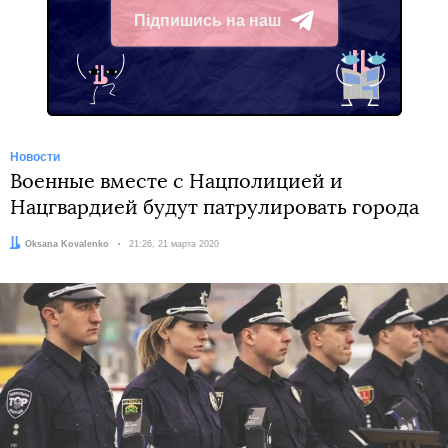
Підпишись на наш
Telegram
Новости
Военные вместе с Нацполицией и
Нацгвардией будут патрулировать города
Автор:
Oksana Kovalenko
Дата:
21:26, 21 марта 2020