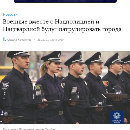
Новости
Военные вместе с Нацполицией и
Нацгвардией будут патрулировать города
Автор:
Oksana Kovalenko
Дата:
21:26, 21 марта 2020
Facebook / Патрульна поліція України