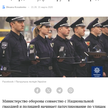
Автор:
Oksana Kovalenko
Дата:
21:26, 21 марта 2020
Facebook / Патрульна поліція України
Facebook
Twitter
Telegram
Viber
Министерство обороны совместно с Национальной
гвардией и полицией начинает патрулирование по улицам