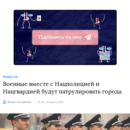
Підпишись на наш
Telegram
Новости
Военные вместе с Нацполицией и
Нацгвардией будут патрулировать города
Автор:
Oksana Kovalenko
Дата:
21:26, 21 марта 2020