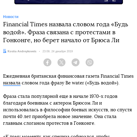
Новости
Financial Times назвала словом года «Будь
водой». Фраза связана с протестами в
Гонконге, но берет начало от Брюса Ли
Автор:
Kostia Andreykovets
Дата:
23:09, 24 декабря 2019
Facebook
Twitter
Telegram
Viber
Ежедневная британская финансовая газета Financial Times
назвала
словом года фразу Be water («Будь водой»).
Фраза стала популярной еще в начале 1970-х годов
благодаря боевикам с актером Брюсом Ли и
использовалась в философии боевых искусств, но спустя
почти 40 лет приобрела новое значение. Она стала
главным слоганом протестов в Гонконге.
«К тому моменту, как спецназ собирался, чтобы