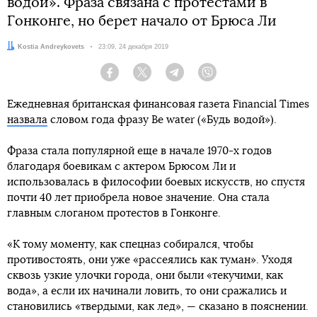
водой». Фраза связана с протестами в
Гонконге, но берет начало от Брюса Ли
Автор:
Kostia Andreykovets
Дата:
23:09, 24 декабря 2019
Facebook
Twitter
Telegram
Viber
Ежедневная британская финансовая газета Financial Times
назвала
словом года фразу Be water («Будь водой»).
Фраза стала популярной еще в начале 1970-х годов
благодаря боевикам с актером Брюсом Ли и
использовалась в философии боевых искусств, но спустя
почти 40 лет приобрела новое значение. Она стала
главным слоганом протестов в Гонконге.
«К тому моменту, как спецназ собирался, чтобы
противостоять, они уже «рассеялись как туман». Уходя
сквозь узкие улочки города, они были «текучими, как
вода», а если их начинали ловить, то они сражались и
становились «твердыми, как лед», — сказано в пояснении.