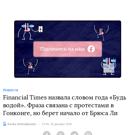
Підпишись на наш
Facebook
Новости
Financial Times назвала словом года «Будь
водой». Фраза связана с протестами в
Гонконге, но берет начало от Брюса Ли
Автор:
Kostia Andreykovets
Дата:
23:09, 24 декабря 2019