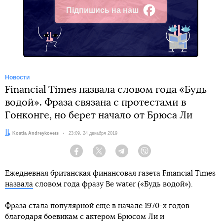
Підпишись на наш
Facebook
Новости
Financial Times назвала словом года «Будь
водой». Фраза связана с протестами в
Гонконге, но берет начало от Брюса Ли
Автор:
Kostia Andreykovets
Дата:
23:09, 24 декабря 2019
Facebook
Twitter
Telegram
Viber
Ежедневная британская финансовая газета Financial Times
назвала
словом года фразу Be water («Будь водой»).
Фраза стала популярной еще в начале 1970-х годов
благодаря боевикам с актером Брюсом Ли и