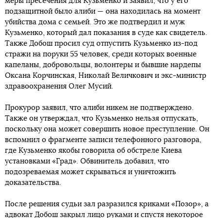
меры пресечения для Кузьменко и заявил, что у его
подзащитной было алиби — она находилась на момент
убийства дома с семьей. Это же подтвердил и муж
Кузьменко, который дал показания в суде как свидетель.
Также Добош просил суд отпустить Кузьменко из-под
стражи на поруки 55 человек, среди которых военные
капеланы, добровольцы, волонтеры и бывшие нардепы
Оксана Корчинская, Николай Величкович и экс-министр
здравоохранения Олег Мусий.
Прокурор заявил, что алиби никем не подтверждено.
Также он утверждал, что Кузьменко нельзя отпускать,
поскольку она может совершить новое преступление. Он
вспомнил о фрагменте записи телефонного разговора,
где Кузьменко якобы говорила об обстреле Киева
установками «Град». Обвинитель добавил, что
подозреваемая может скрываться и уничтожить
доказательства.
После решения судьи зал разразился криками «Позор», а
адвокат Добош закрыл лицо руками и спустя некоторое