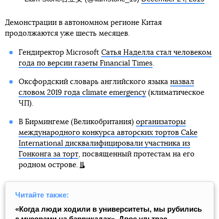
Демонстрации в автономном регионе Китая
продолжаются уже шесть месяцев.
Гендиректор Microsoft
Сатья Наделла стал человеком
года по версии газеты Financial Times
.
Оксфордский словарь английского языка
назвал
словом 2019 года climate emergency
(климатическое
ЧП).
В Бирмингеме (Великобритания)
организаторы
международного конкурса авторских тортов Cake
International дисквалифицировали участника из
Гонконга за торт
, посвященный протестам на его
родном острове.
Читайте также:
«Когда люди ходили в университеты, мы рубились
с мусорами на баррикадах». Двое ультрас