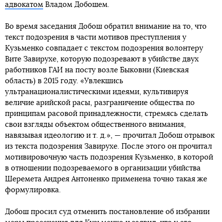
адвокатом
Владом Добошем.
Во время заседания Добош обратил внимание на то, что
текст подозрения в части мотивов преступления у
Кузьменко совпадает с текстом подозрения волонтеру
Вите Завирухе, которую подозревают в убийстве двух
работников ГАИ на посту возле Быковни (Киевская
область) в 2015 году. «Увлекшись
ультранационалистическими идеями, культивируя
величие арийской расы, разграничение общества по
принципам расовой принадлежности, стремясь сделать
свои взгляды объектом общественного внимания,
навязывая идеологию и т. д.», — прочитал Добош отрывок
из текста подозрения Завирухе. После этого он прочитал
мотивировочную часть подозрения Кузьменко, в которой
в отношении подозреваемого в организации убийства
Шеремета Андрея Антоненко применена точно такая же
формулировка.
Добош просил суд отменить постановление об избрании