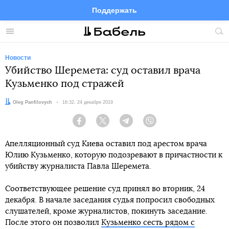
Поддержать
Facebook
Telegram
Twitter
Instagram
Меню
Пои
по
сай
Новости
Убийство Шеремета: суд оставил врача
Кузьменко под стражей
Автор:
Oleg Panfilovych
Дата:
16:32, 24 декабря 2019
Facebook
Twitter
Telegram
Viber
Апелляционный суд Киева оставил под арестом врача
Юлию Кузьменко, которую подозревают в причастности к
убийству журналиста Павла Шеремета.
Соответствующее решение суд принял во вторник, 24
декабря. В начале заседания судья попросил свободных
слушателей, кроме журналистов, покинуть заседание.
После этого он позволил
Кузьменко сесть рядом с