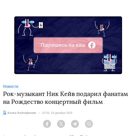
Підпишись на наш
Facebook
Новости
Рок-музыкант Ник Кейв подарил фанатам
на Рождество концертный фильм
Автор:
Kostia Andreykovets
Дата:
22:03, 24 декабря 2019
Facebook
Twitter
Telegram
Viber