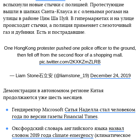
вспыхнули новые стычки с полицией. Протестующие
вышли в шапках Санта-Клауса и с оленьими рогами на
улицы в районе Цим Ша Цуй. В гипермаркетах и на улице
происходят стычки, а полиция применяет слезоточивый
газ и дубинки. Есть и пострадавшие.
One HongKong protester pushed one police officer to the ground,
then fell off from the second floor of a shopping mall.
pic.twitter.com/2KXKZmZLRB
— Liam Stone石立安 (@liamstone_19)
December 24, 2019
Демонстрации в автономном регионе Китая
продолжаются уже шесть месяцев.
Гендиректор Microsoft
Сатья Наделла стал человеком
года по версии газеты Financial Times
.
Оксфордский словарь английского языка
назвал
словом 2019 года climate emergency
(климатическое