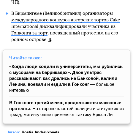
ЧП).
В Бирмингеме (Великобритания)
организаторы
международного конкурса авторских тортов Cake
International дисквалифицировали участника из
Гонконга за торт
, посвященный протестам на его
родном острове.
Читайте также:
«Когда люди ходили в университеты, мы рубились
с мусорами на баррикадах». Двое ультрас
рассказывают, как дрались на Банковой, валили
Ленина, воевали и ездили в Гонконг
— большое
интервью
В Гонконге третий месяц продолжаются массовые
протесты.
На стороне властей полиция и «титушки» из
триад, митингующие применяют тактику Брюса Ли
Автор:
Kostia Andreykovets