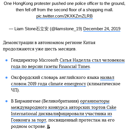
One HongKong protester pushed one police officer to the ground,
then fell off from the second floor of a shopping mall.
pic.twitter.com/2KXKZmZLRB
— Liam Stone石立安 (@liamstone_19)
December 24, 2019
Демонстрации в автономном регионе Китая
продолжаются уже шесть месяцев.
Гендиректор Microsoft
Сатья Наделла стал человеком
года по версии газеты Financial Times
.
Оксфордский словарь английского языка
назвал
словом 2019 года climate emergency
(климатическое
ЧП).
В Бирмингеме (Великобритания)
организаторы
международного конкурса авторских тортов Cake
International дисквалифицировали участника из
Гонконга за торт
, посвященный протестам на его
родном острове.