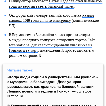
Гендиректор Microsoft
Сатья Наделла стал человеком
года по версии газеты Financial Times
.
Оксфордский словарь английского языка
назвал
словом 2019 года climate emergency
(климатическое
ЧП).
В Бирмингеме (Великобритания)
организаторы
международного конкурса авторских тортов Cake
International дисквалифицировали участника из
Гонконга за торт
, посвященный протестам на его
родном острове.
Читайте также:
«Когда люди ходили в университеты, мы рубились
с мусорами на баррикадах». Двое ультрас
рассказывают, как дрались на Банковой, валили
Ленина, воевали и ездили в Гонконг
— большое
интервью
В Гонконге третий месяц продолжаются массовые