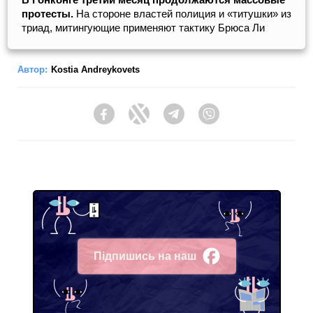
протесты.
На стороне властей полиция и «титушки» из
триад, митингующие применяют тактику Брюса Ли
Автор:
Kostia Andreykovets
Facebook
Twitter
Telegram
Viber
Підпишись на наш
Facebook