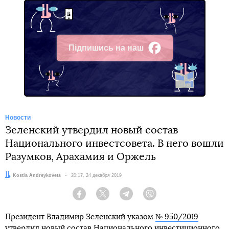
Підпишись на наш
Facebook
Новости
Зеленский утвердил новый состав
Национального инвестсовета. В него вошли
Разумков, Арахамия и Оржель
Автор:
Kostia Andreykovets
Дата:
20:17, 24 декабря 2019
Facebook
Twitter
Telegram
Viber
Президент Владимир Зеленский указом
№ 950/2019
утвердил новый состав Национального инвестиционного