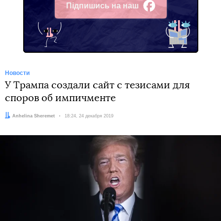
Підпишись на наш
Facebook
Новости
У Трампа создали сайт с тезисами для
споров об импичменте
Автор:
Anhelina Sheremet
Дата:
18:24, 24 декабря 2019