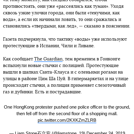
противостоять, они уже «рассеялись как туман». Уходя
сквозь узкие улочки города, они были «текучими, как
вода», а если их начинали ловить, то они сражались и
становились «твердыми, как лед», — сказано в пояснении.
Газета подчеркнула, что тактику «воды» уже используют
протестующие в Испании, Чили и Ливане.
Как сообщает
The Guardian
, тем временем в Гонконге
вспыхнули новые стычки с полицией. Протестующие
вышли в шапках Санта-Клауса и с оленьими рогами на
улицы в районе Цим Ша Цуй. В гипермаркетах и на улице
происходят стычки, а полиция применяет слезоточивый
газ и дубинки. Есть и пострадавшие.
One HongKong protester pushed one police officer to the ground,
then fell off from the second floor of a shopping mall.
pic.twitter.com/2KXKZmZLRB
— Liam Stone石立安 (@liamstone_19)
December 24, 2019