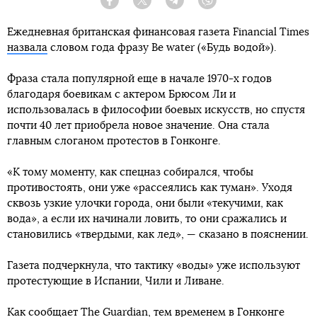
Facebook
Twitter
Telegram
Viber
Ежедневная британская финансовая газета Financial Times
назвала
словом года фразу Be water («Будь водой»).
Фраза стала популярной еще в начале 1970-х годов
благодаря боевикам с актером Брюсом Ли и
использовалась в философии боевых искусств, но спустя
почти 40 лет приобрела новое значение. Она стала
главным слоганом протестов в Гонконге.
«К тому моменту, как спецназ собирался, чтобы
противостоять, они уже «рассеялись как туман». Уходя
сквозь узкие улочки города, они были «текучими, как
вода», а если их начинали ловить, то они сражались и
становились «твердыми, как лед», — сказано в пояснении.
Газета подчеркнула, что тактику «воды» уже используют
протестующие в Испании, Чили и Ливане.
Как сообщает
The Guardian
, тем временем в Гонконге