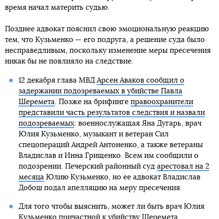
время начал материть судью.
Позднее адвокат пояснил свою эмоциональную реакцию
тем, что Кузьменко — его подруга, а решение суда было
несправедливым, поскольку изменение меры пресечения
никак бы не повлияло на следствие.
12 декабря глава МВД
Арсен Аваков сообщил о
задержании подозреваемых в убийстве Павла
Шеремета
. Позже на брифинге
правоохранители
представили часть результатов следствия и назвали
подозреваемых
: военнослужащая Яна Дугарь, врач
Юлия Кузьменко, музыкант и ветеран Сил
спецопераций Андрей Антоненко, а также ветераны
Владислав и Инна Грищенко. Всем им сообщили о
подозрении. Печерский районный суд
арестовал на 2
месяца
Юлию Кузьменко, но ее адвокат Владислав
Добош подал апелляцию на меру пресечения.
Для того чтобы выяснить, может ли быть врач Юлия
Кузьменко причастной к убийству Шеремета,