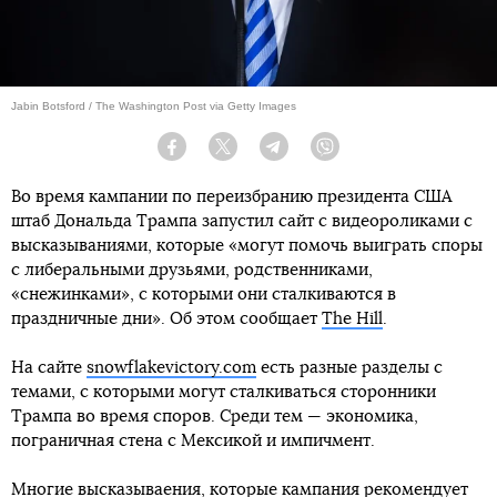
Jabin Botsford / The Washington Post via Getty Images
Facebook
Twitter
Telegram
Viber
Во время кампании по переизбранию президента США
штаб Дональда Трампа запустил сайт с видеороликами с
высказываниями, которые «могут помочь выиграть споры
с либеральными друзьями, родственниками,
«снежинками», с которыми они сталкиваются в
праздничные дни». Об этом сообщает
The Hill
.
На сайте
snowflakevictory.com
есть разные разделы с
темами, с которыми могут сталкиваться сторонники
Трампа во время споров. Среди тем — экономика,
пограничная стена с Мексикой и импичмент.
Многие высказываения, которые кампания рекомендует