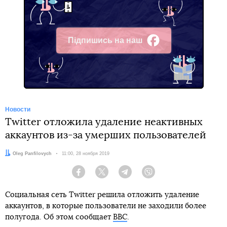
Підпишись на наш
Facebook
Новости
Twitter отложила удаление неактивных
аккаунтов из-за умерших пользователей
Автор:
Oleg Panfilovych
Дата:
11:00, 28 ноября 2019
Facebook
Twitter
Telegram
Viber
Социальная сеть Twitter решила отложить удаление
аккаунтов, в которые пользователи не заходили более
полугода. Об этом сообщает
ВВС
.