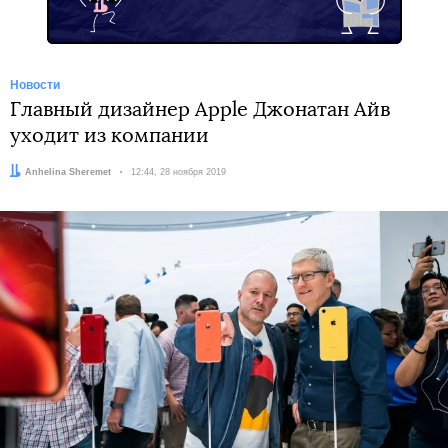
Новости
Главный дизайнер Apple Джонатан Айв
уходит из компании
Автор:
Anhelina Sheremet
Дата:
12:44, 28 ноября 2019