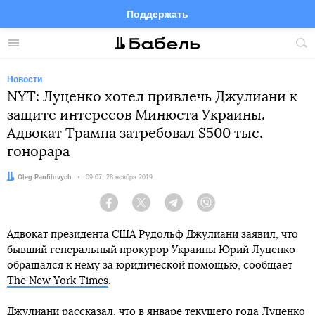
Поддержать
Facebook
Telegram
Twitter
Instagram
Меню
Пои
по
сай
Новости
NYT: Луценко хотел привлечь Джулиани к
защите интересов Минюста Украины.
Адвокат Трампа затребовал $500 тыс.
гонорара
Автор:
Oleg Panfilovych
Дата:
09:07, 28 ноября 2019
Facebook
Twitter
Telegram
Viber
Адвокат президента США Рудольф Джулиани заявил, что
бывший генеральный прокурор Украины Юрий Луценко
обращался к нему за юридической помощью, сообщает
The New York Times
.
Джулиани рассказал, что в январе текущего года Луценко