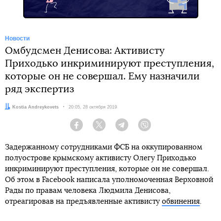
Новости
Омбудсмен Денисова: Активисту
Приходько инкриминируют преступления,
которые он не совершал. Ему назначили
ряд экспертиз
Автор:
Kostia Andreykovets
Дата:
20:05, 28 октября 2019
Facebook
Twitter
Telegram
Viber
Задержанному сотрудниками ФСБ на оккупированном
полуострове крымскому активисту Олегу Приходько
инкриминируют преступления, которые он не совершал.
Об этом в Facebook написала уполномоченная Верховной
Рады по правам человека Людмила Денисова,
отреагировав на предъявленные активисту
обвинения
.