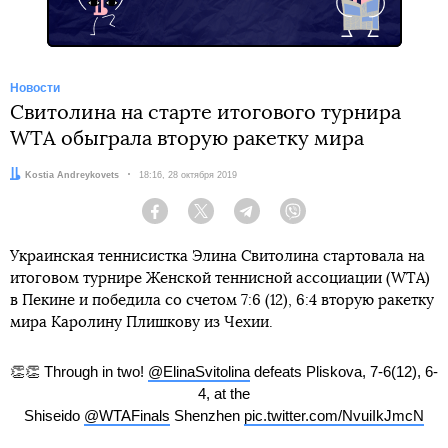
Новости
Свитолина на старте итогового турнира
WTA обыграла вторую ракетку мира
Автор:
Kostia Andreykovets
Дата:
18:16, 28 октября 2019
Facebook
Twitter
Telegram
Viber
Украинская теннисистка Элина Свитолина стартовала на
итоговом турнире Женской теннисной ассоциации (WTA)
в Пекине и победила со счетом 7:6 (12), 6:4 вторую ракетку
мира Каролину Плишкову из Чехии.
👏👏 Through in two!
@ElinaSvitolina
defeats Pliskova, 7-6(12), 6-
4, at the
Shiseido
@WTAFinals
Shenzhen
pic.twitter.com/NvuiIkJmcN