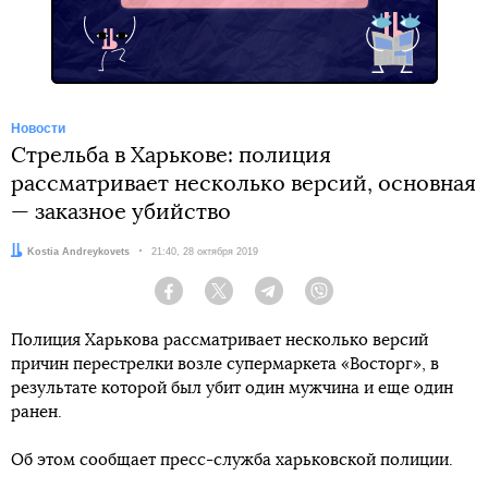
Новости
Стрельба в Харькове: полиция
рассматривает несколько версий, основная
— заказное убийство
Автор:
Kostia Andreykovets
Дата:
21:40, 28 октября 2019
Facebook
Twitter
Telegram
Viber
Полиция Харькова рассматривает несколько версий
причин перестрелки возле супермаркета «Восторг», в
результате которой был убит один мужчина и еще один
ранен.
Об этом сообщает пресс-служба харьковской полиции.