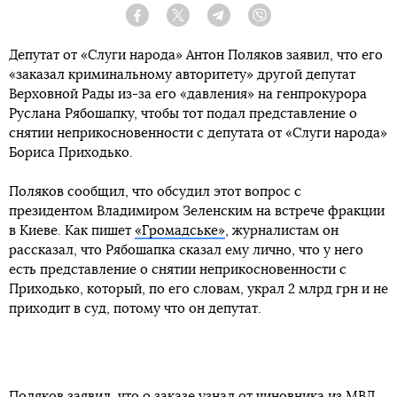
Facebook
Twitter
Telegram
Viber
Депутат от «Слуги народа» Антон Поляков заявил, что его
«заказал криминальному авторитету» другой депутат
Верховной Рады из-за его «давления» на генпрокурора
Руслана Рябошапку, чтобы тот подал представление о
снятии неприкосновенности с депутата от «Слуги народа»
Бориса Приходько.
Поляков сообщил, что обсудил этот вопрос с
президентом Владимиром Зеленским на встрече фракции
в Киеве. Как пишет
«Громадське»
, журналистам он
рассказал, что Рябошапка сказал ему лично, что у него
есть представление о снятии неприкосновенности с
Приходько, который, по его словам, украл 2 млрд грн и не
приходит в суд, потому что он депутат.
Поляков заявил, что о заказе узнал от чиновника из МВД.