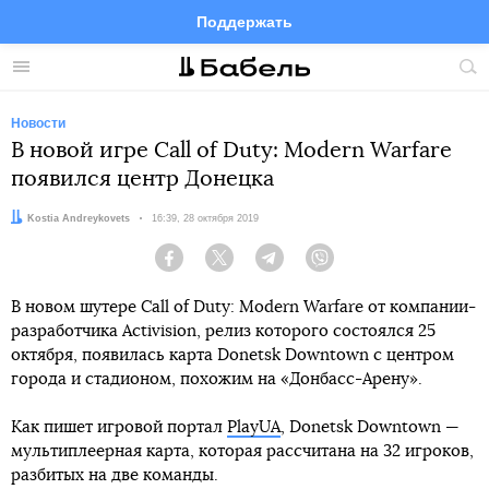
Поддержать
Facebook
Telegram
Twitter
Instagram
Меню
Пои
по
сай
Новости
В новой игре Call of Duty: Modern Warfare
появился центр Донецка
Автор:
Kostia Andreykovets
Дата:
16:39, 28 октября 2019
Facebook
Twitter
Telegram
Viber
В новом шутере Call of Duty: Modern Warfare от компании-
разработчика Activision, релиз которого состоялся 25
октября, появилась карта Donetsk Downtown с центром
города и стадионом, похожим на «Донбасс-Арену».
Как пишет игровой портал
PlayUA
, Donetsk Downtown —
мультиплеерная карта, которая рассчитана на 32 игроков,
разбитых на две команды.