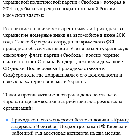
украинской политической партии «Свобода», которая в
2014 году была запрещена подконтрольной России
крымской властью.
Российские силовики уже арестовывали Приходько за
украинские номерные знаки на автомобиле в июне 2016
года. Также 8 февраля сотрудники крымского ФСБ
проводили обыск у активиста. У него изъяли украинскую
символику, флаги партии «Свобода», красно-черные
флаги, портрет Степана Бандеры, технику и домашние
CD-диски. После обыска Приходько отвезли в
Симферополь, где допрашивали о его деятельности и
связях на материковой части Украины.
19 июня против активиста открыли дело по статье о
«пропаганде символики и атрибутики экстремистских
организаций».
Приходько и его жену российские силовики в Крыму
задержали 9 октября
. Подконтрольный РФ Киевский
районный суд
арестовал активиста на два месяца
,