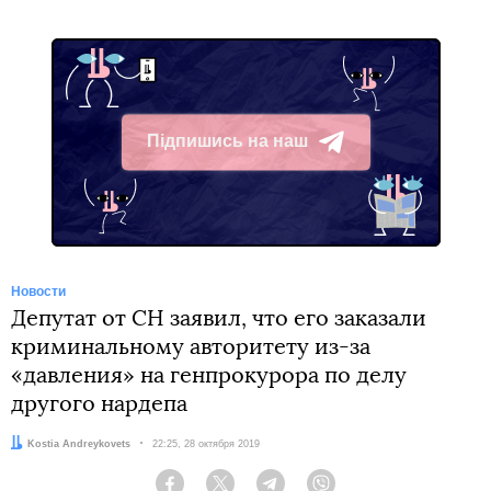
Підпишись на наш
Telegram
Новости
Депутат от СН заявил, что его заказали
криминальному авторитету из-за
«давления» на генпрокурора по делу
другого нардепа
Автор:
Kostia Andreykovets
Дата:
22:25, 28 октября 2019