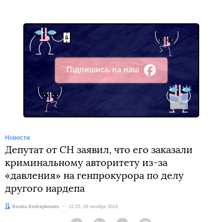
Підпишись на наш
Facebook
Новости
Депутат от СН заявил, что его заказали
криминальному авторитету из-за
«давления» на генпрокурора по делу
другого нардепа
Автор:
Kostia Andreykovets
Дата:
22:25, 28 октября 2019