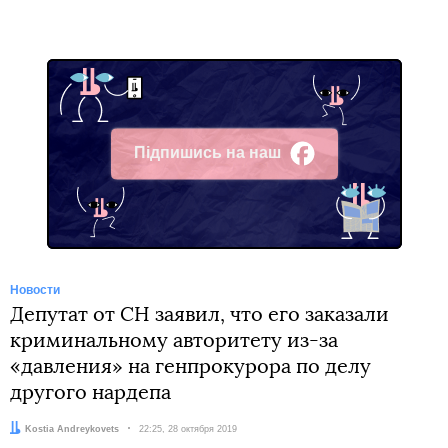
Підпишись на наш
Facebook
Новости
Депутат от СН заявил, что его заказали
криминальному авторитету из-за
«давления» на генпрокурора по делу
другого нардепа
Автор:
Kostia Andreykovets
Дата:
22:25, 28 октября 2019