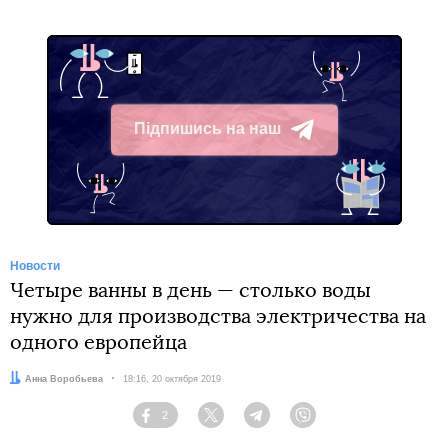
Підпишись на наш
Telegram
Новости
Четыре ванны в день — столько воды
нужно для производства электричества на
одного европейца
Автор:
Анна Воробьева
Дата:
18:16, 20 октября 2019
2
Facebook
Twitter
Telegram
Viber