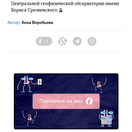
Центральной геофизической обсерватории имени
Бориса Срезневского.
Автор:
Анна Воробьева
2
Facebook
Twitter
Telegram
Viber
Підпишись на наш
Facebook