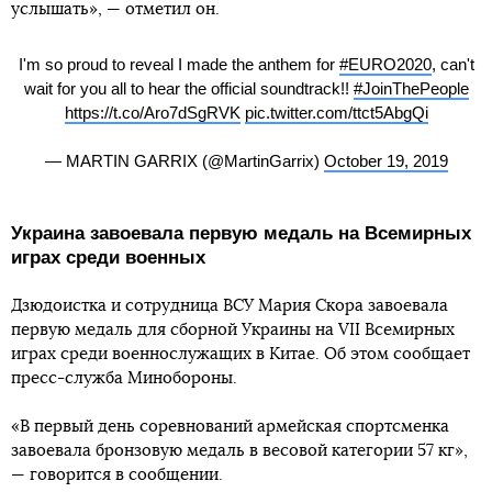
услышать», — отметил он.
I'm so proud to reveal I made the anthem for
#EURO2020
, can't
wait for you all to hear the official soundtrack!!
#JoinThePeople
https://t.co/Aro7dSgRVK
pic.twitter.com/ttct5AbgQi
— MARTIN GARRIX (@MartinGarrix)
October 19, 2019
Украина завоевала первую медаль на Всемирных
играх среди военных
Дзюдоистка и сотрудница ВСУ Мария Скора завоевала
первую медаль для сборной Украины на VII Всемирных
играх среди военнослужащих в Китае. Об этом сообщает
пресс-служба Минобороны.
«В первый день соревнований армейская спортсменка
завоевала бронзовую медаль в весовой категории 57 кг»,
— говорится в сообщении.