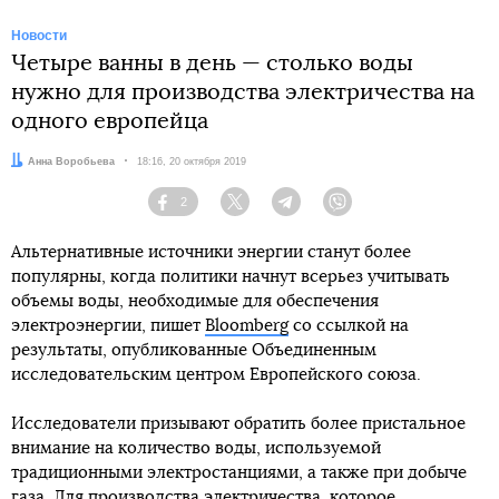
Новости
Четыре ванны в день — столько воды
нужно для производства электричества на
одного европейца
Автор:
Анна Воробьева
Дата:
18:16, 20 октября 2019
2
Facebook
Twitter
Telegram
Viber
Альтернативные источники энергии станут более
популярны, когда политики начнут всерьез учитывать
объемы воды, необходимые для обеспечения
электроэнергии, пишет
Bloomberg
со ссылкой на
результаты, опубликованные Объединенным
исследовательским центром Европейского союза.
Исследователи призывают обратить более пристальное
внимание на количество воды, используемой
традиционными электростанциями, а также при добыче
газа. Для производства электричества, которое