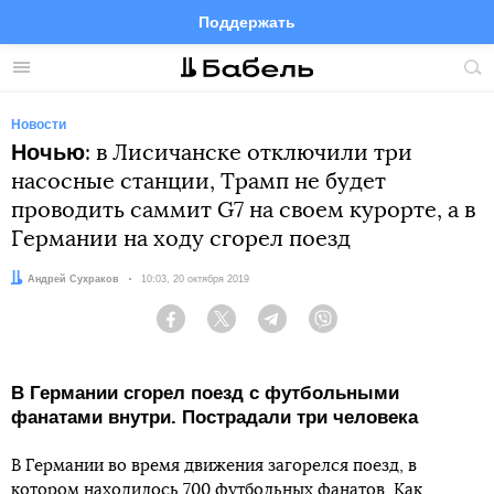
Поддержать
Facebook
Telegram
Twitter
Instagram
Меню
Пои
по
сай
Новости
Ночью
: в Лисичанске отключили три
насосные станции, Трамп не будет
проводить саммит G7 на своем курорте, а в
Германии на ходу сгорел поезд
Автор:
Андрей Сухраков
Дата:
10:03, 20 октября 2019
Facebook
Twitter
Telegram
Viber
В Германии сгорел поезд с футбольными
фанатами внутри. Пострадали три человека
В Германии во время движения загорелся поезд, в
котором находилось 700 футбольных фанатов. Как