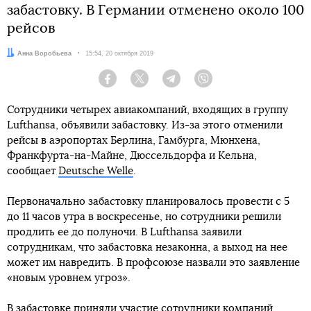
забастовку. В Германии отменено около 100
рейсов
Автор:
Анна Воробьева
Дата:
15:54, 20 октября 2019
Facebook
Twitter
Telegram
Viber
Сотрудники четырех авиакомпаний, входящих в группу
Lufthansa, объявили забастовку. Из-за этого отменили
рейсы в аэропортах Берлина, Гамбурга, Мюнхена,
Франкфурта-на-Майне, Дюссельдорфа и Кельна,
сообщает
Deutsche Welle
.
Первоначально забастовку планировалось провести с 5
до 11 часов утра в воскресенье, но сотрудники решили
продлить ее до полуночи. В Lufthansa заявили
сотрудникам, что забастовка незаконна, а выход на нее
может им навредить. В профсоюзе назвали это заявление
«новым уровнем угроз».
В забастовке приняли участие сотрудники компаний