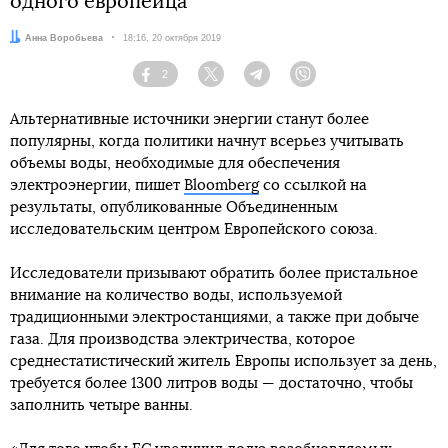
одного европейца
Автор:
Анна Воробьева
Дата:
18:16, 20 октября 2019
2
Facebook
Twitter
Telegram
Viber
Альтернативные источники энергии станут более
популярны, когда политики начнут всерьез учитывать
объемы воды, необходимые для обеспечения
электроэнергии, пишет
Bloomberg
со ссылкой на
результаты, опубликованные Объединенным
исследовательским центром Европейского союза.
Исследователи призывают обратить более пристальное
внимание на количество воды, используемой
традиционными электростанциями, а также при добыче
газа. Для производства электричества, которое
среднестатистический житель Европы использует за день,
требуется более 1300 литров воды — достаточно, чтобы
заполнить четыре ванны.