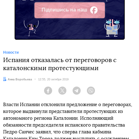
Підпишись на наш
Facebook
Новости
Испания отказалась от переговоров с
каталонскими протестующими
Автор:
Анна Воробьева
Дата:
12:55, 20 октября 2019
Facebook
Twitter
Telegram
Viber
Власти Испании отклонили предложение о переговорах,
которое выдвинули представители протестующих из
автономного региона Каталонии. Исполняющий
обязанности председателя испанского правительства
Педро Санчес заявил, что сперва глава кабмина
Каталонии Ким Торра должен выступить с осуждением