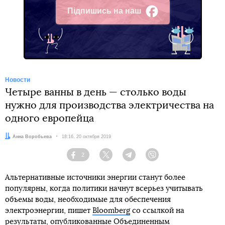
Підпишись на наш
Facebook
Новости
Четыре ванны в день — столько воды
нужно для производства электричества на
одного европейца
Автор:
Анна Воробьева
Дата:
18:16, 20 октября 2019
2
Facebook
Twitter
Telegram
Viber
Альтернативные источники энергии станут более
популярны, когда политики начнут всерьез учитывать
объемы воды, необходимые для обеспечения
электроэнергии, пишет
Bloomberg
со ссылкой на
результаты, опубликованные Объединенным