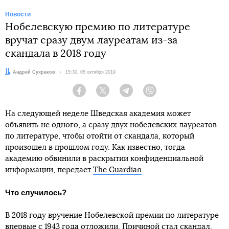
Новости
Нобелевскую премию по литературе
вручат сразу двум лауреатам из-за
скандала в 2018 году
Автор:
Андрей Сухраков
Дата:
15:30, 05 октября 2019
Facebook
Twitter
Telegram
Viber
На следующей неделе Шведская академия может
объявить не одного, а сразу двух нобелевских лауреатов
по литературе, чтобы отойти от скандала, который
произошел в прошлом году. Как известно, тогда
академию обвинили в раскрытии конфиденциальной
информации, передает
The Guardian
.
Что случилось?
В 2018 году вручение Нобелевской премии по литературе
впервые с 1943 года отложили. Причиной стал скандал,