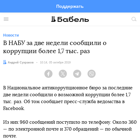
Поддержать
Facebook
Telegram
Twitter
Instagram
Меню
Пои
по
сай
Новости
В НАБУ за две недели сообщили о
коррупции более 1,7 тыс. раз
Автор:
Андрей Сухраков
Дата:
10:14, 05 октября 2019
Facebook
Twitter
Telegram
Viber
В Национальное антикоррупционное бюро за последние
две недели сообщили о возможной коррупции более 1,7
тыс. раз. Об том сообщает пресс-служба ведомства в
Facebook.
Из них 960 сообщений поступило по телефону. Около 360
— по электронной почте и 370 обращений — по обычной
почте.