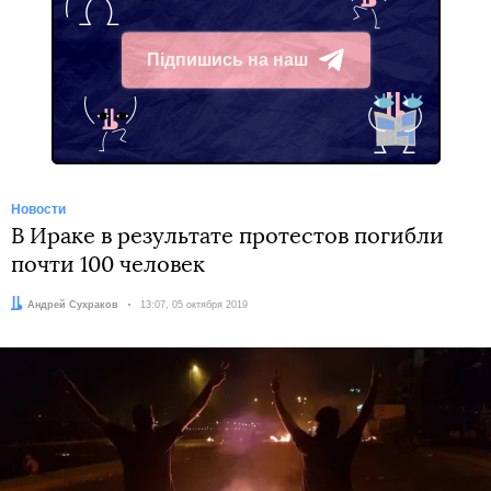
Підпишись на наш
Telegram
Новости
В Ираке в результате протестов погибли
почти 100 человек
Автор:
Андрей Сухраков
Дата:
13:07, 05 октября 2019