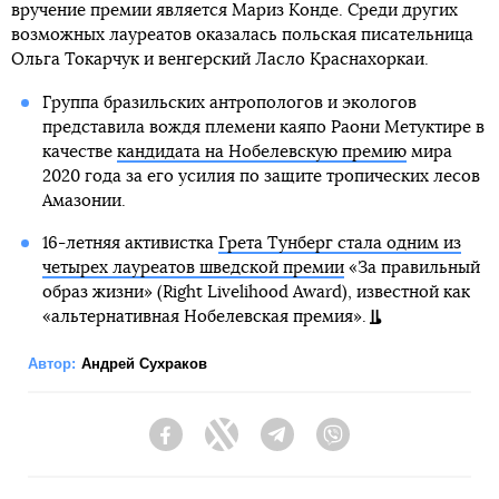
вручение премии является Мариз Конде. Среди других
возможных лауреатов оказалась польская писательница
Ольга Токарчук и венгерский Ласло Краснахоркаи.
Группа бразильских антропологов и экологов
представила вождя племени каяпо Раони Метуктире в
качестве
кандидата на Нобелевскую премию
мира
2020 года за его усилия по защите тропических лесов
Амазонии.
16-летняя активистка
Грета Тунберг стала одним из
четырех лауреатов шведской премии
«За правильный
образ жизни» (Right Livelihood Award), известной как
«альтернативная Нобелевская премия».
Автор:
Андрей Сухраков
Facebook
Twitter
Telegram
Viber