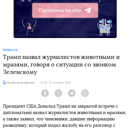
Підпишись на наш
Telegram
Новости
Трамп назвал журналистов животными и
мразями, говоря о ситуации со звонком
Зеленскому
Автор:
Kostia Andreykovets
Дата:
22:50, 27 сентября 2019
Facebook
Twitter
Telegram
Viber
Президент США Дональд Трамп на закрытой встрече с
дипломатами назвал журналистов животными и мразями,
а также заявил, что чиновники, давшие информацию
разведчику, который подал жалобу на его разговор с