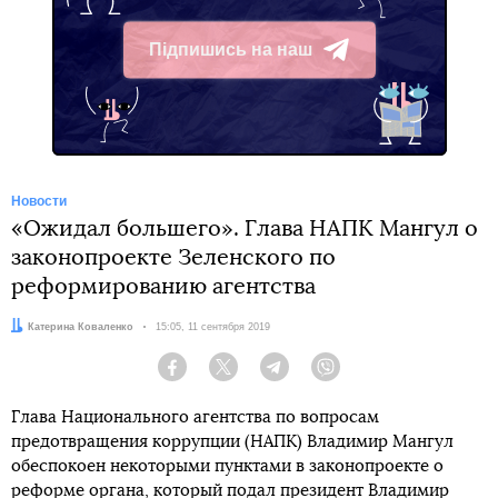
Підпишись на наш
Telegram
Новости
«Ожидал большего». Глава НАПК Мангул о
законопроекте Зеленского по
реформированию агентства
Автор:
Катерина Коваленко
Дата:
15:05, 11 сентября 2019
Facebook
Twitter
Telegram
Viber
Глава Национального агентства по вопросам
предотвращения коррупции (НАПК) Владимир Мангул
обеспокоен некоторыми пунктами в законопроекте о
реформе органа, который подал президент Владимир