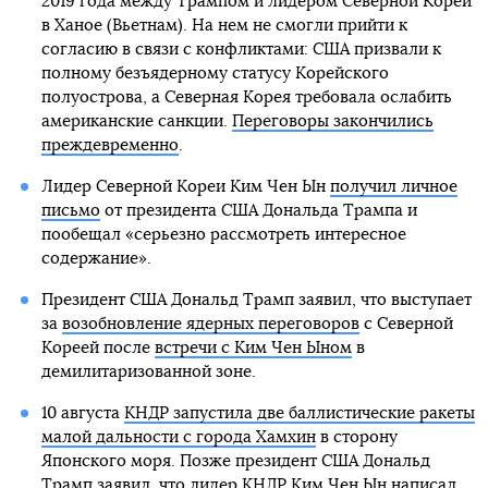
2019 года между Трампом и лидером Северной Кореи
в Ханое (Вьетнам). На нем не смогли прийти к
согласию в связи с конфликтами: США призвали к
полному безъядерному статусу Корейского
полуострова, а Северная Корея требовала ослабить
американские санкции.
Переговоры закончились
преждевременно
.
Лидер Северной Кореи Ким Чен Ын
получил личное
письмо
от президента США Дональда Трампа и
пообещал «серьезно рассмотреть интересное
содержание».
Президент США Дональд Трамп заявил, что выступает
за
возобновление ядерных переговоров
с Северной
Кореей после
встречи с Ким Чен Ыном
в
демилитаризованной зоне.
10 августа
КНДР запустила две баллистические ракеты
малой дальности с города Хамхин
в сторону
Японского моря. Позже президент США Дональд
Трамп заявил, что лидер КНДР Ким Чен Ын
написал