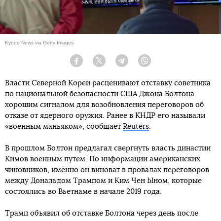
Kyodo News via Getty Images
Facebook
Twitter
Telegram
Viber
Власти Северной Кореи расценивают отставку советника
по национальной безопасности США Джона Болтона
хорошим сигналом для возобновления переговоров об
отказе от ядерного оружия. Ранее в КНДР его называли
«военным маньяком», сообщает
Reuters
.
В прошлом Болтон предлагал свергнуть власть династии
Кимов военным путем. По информации американских
чиновников, именно он виноват в провалах переговоров
между Дональдом Трампом и Ким Чен Ыном, которые
состоялись во Вьетнаме в начале 2019 года.
Трамп объявил об отставке Болтона через день после