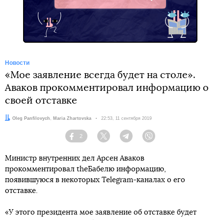
Telegram
Новости
«Мое заявление всегда будет на столе».
Аваков прокомментировал информацию о
своей отставке
Авторы:
Oleg Panfilovych
,
Maria Zhartovska
Дата:
22:53, 11 сентября 2019
2
Facebook
Twitter
Telegram
Viber
Министр внутренних дел Арсен Аваков
прокомментировал theБабелю информацию,
появившуюся в некоторых Telegram-каналах о его
отставке.
«У этого президента мое заявление об отставке будет