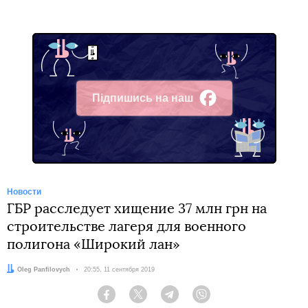
Підпишись на наш
Facebook
Новости
ГБР расследует хищение 37 млн грн на
строительстве лагеря для военного
полигона «Широкий лан»
Автор:
Oleg Panfilovych
Дата:
20:55, 11 сентября 2019
Facebook
Twitter
Telegram
Viber