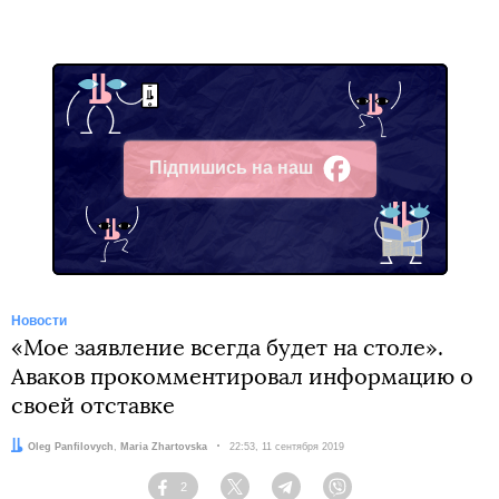
Підпишись на наш
Facebook
Новости
«Мое заявление всегда будет на столе».
Аваков прокомментировал информацию о
своей отставке
Авторы:
Oleg Panfilovych
,
Maria Zhartovska
Дата:
22:53, 11 сентября 2019
2
Facebook
Twitter
Telegram
Viber