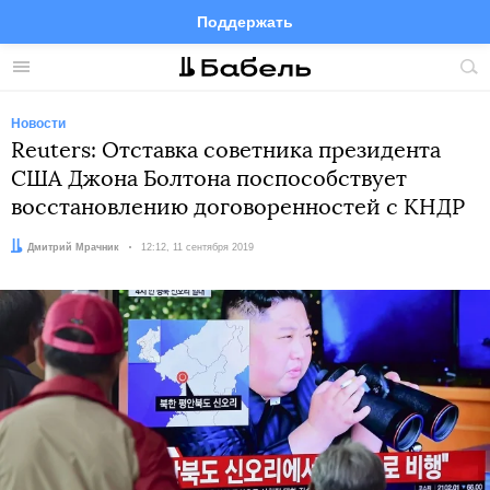
Поддержать
Facebook
Telegram
Twitter
Instagram
Меню
Пои
по
сай
Новости
Reuters: Отставка советника президента
США Джона Болтона поспособствует
восстановлению договоренностей с КНДР
Автор:
Дмитрий Мрачник
Дата:
12:12, 11 сентября 2019