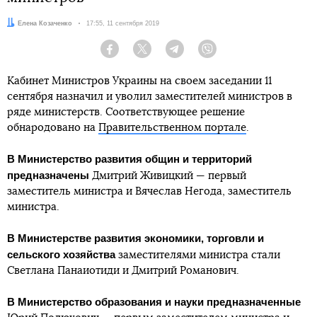
Автор:
Елена Козаченко
Дата:
17:55, 11 сентября 2019
Facebook
Twitter
Telegram
Viber
Кабинет Министров Украины на своем заседании 11
сентября назначил и уволил заместителей министров в
ряде министерств. Соответствующее решение
обнародовано на
Правительственном портале
.
В Министерство развития общин и территорий
предназначены
Дмитрий Живицкий — первый
заместитель министра и Вячеслав Негода, заместитель
министра.
В Министерстве развития экономики, торговли и
сельского хозяйства
заместителями министра стали
Светлана Панаиотиди и Дмитрий Романович.
В Министерство образования и науки предназначенные