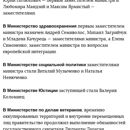
Юрий Полюхович — первым заместителем министра и
Любомира Мандзий и Максим Ярмистый —
заместителями.
В Министерство здравоохранения
первым заместителем
министра назначен Андрей Семиволос, Михаил Загрийчук
и Младена Качурець — заместителями министра, а Елена
Симоненко, заместителем министра по вопросам
европейской интеграции.
В Министерстве социальной политики
заместителями
министра стали Виталий Музыченко и Наталья
Ненюченко.
В Министерстве Юстиции
заступницей стала Валерия
Коломиец.
В Министерстве по делам ветеранов
, временно
оккупированных территорий и внутренне перемещенных
лиц правительство продолжил выполнение обязанностей
государственного секретаря Людмилы Дараган.