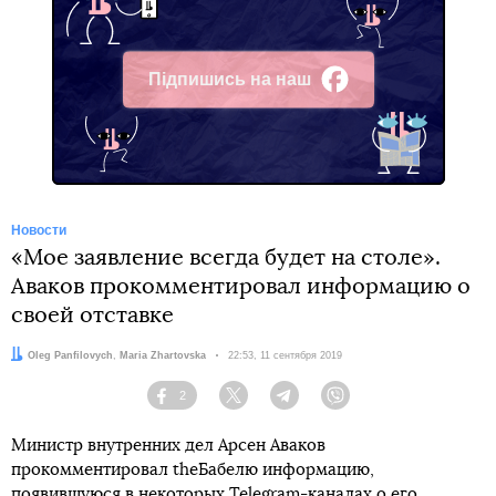
Підпишись на наш
Facebook
Новости
«Мое заявление всегда будет на столе».
Аваков прокомментировал информацию о
своей отставке
Авторы:
Oleg Panfilovych
,
Maria Zhartovska
Дата:
22:53, 11 сентября 2019
2
Facebook
Twitter
Telegram
Viber
Министр внутренних дел Арсен Аваков
прокомментировал theБабелю информацию,
появившуюся в некоторых Telegram-каналах о его