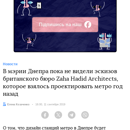
Підпишись на наш
Facebook
Новости
В мэрии Днепра пока не видели эскизов
британского бюро Zaha Hadid Architects,
которое взялось проектировать метро год
назад
Автор:
Елена Козаченко
Дата:
16:00, 11 сентября 2019
Facebook
Twitter
Telegram
Viber
О том, что дизайн станций метро в Днепре будет