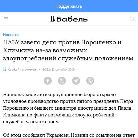
Поддержать
Facebook
Telegram
Twitter
Instagram
Меню
Пои
по
сай
Новости
НАБУ завело дело против Порошенко и
Климкина из-за возможных
злоупотреблений служебным положением
Автор:
Kostia Andreykovets
Дата:
10:12, 11 сентября 2019
Facebook
Twitter
Telegram
Viber
Национальное антикоррупционное бюро открыло
уголовное производство против пятого президента Петра
Порошенко и бывшего министра иностранных дел Павла
Климкина по факту возможных злоупотреблений
служебным положением.
Об этом сообщают
Українські Новини
со ссылкой на ответ