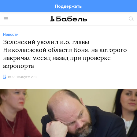
Поддержать
Facebook
Telegram
Twitter
Instagram
Меню
Пои
по
сай
Новости
Зеленский уволил и.о. главы
Николаевской области Боня, на которого
накричал месяц назад при проверке
аэропорта
Дата:
19:27, 19 августа 2019