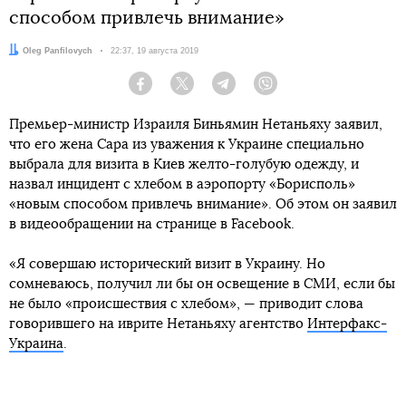
способом привлечь внимание»
Автор:
Oleg Panfilovych
Дата:
22:37, 19 августа 2019
Facebook
Twitter
Telegram
Viber
Премьер-министр Израиля Биньямин Нетаньяху заявил,
что его жена Сара из уважения к Украине специально
выбрала для визита в Киев желто-голубую одежду, и
назвал инцидент с хлебом в аэропорту «Борисполь»
«новым способом привлечь внимание». Об этом он заявил
в видеообращении на странице в Facebook.
«Я совершаю исторический визит в Украину. Но
сомневаюсь, получил ли бы он освещение в СМИ, если бы
не было «происшествия с хлебом», — приводит слова
говорившего на иврите Нетаньяху агентство
Интерфакс-
Украина
.