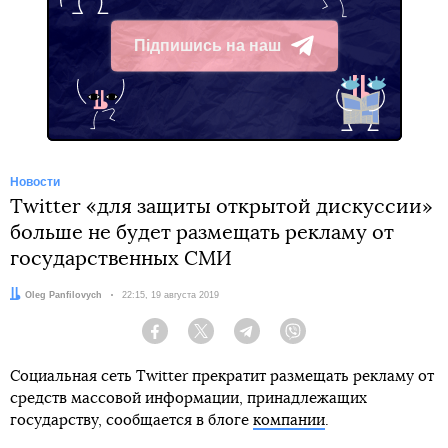
Підпишись на наш
Telegram
Новости
Twitter «для защиты открытой дискуссии»
больше не будет размещать рекламу от
государственных СМИ
Автор:
Oleg Panfilovych
Дата:
22:15, 19 августа 2019
Facebook
Twitter
Telegram
Viber
Социальная сеть Twitter прекратит размещать рекламу от
средств массовой информации, принадлежащих
государству, сообщается в блоге
компании
.