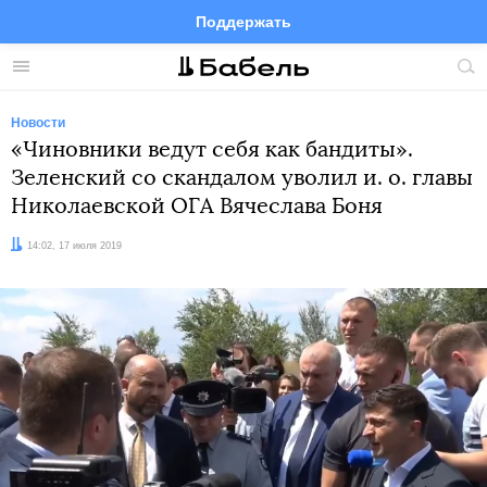
Поддержать
Facebook
Telegram
Twitter
Instagram
Меню
Пои
по
сай
Новости
«Чиновники ведут себя как бандиты».
Зеленский со скандалом уволил и. о. главы
Николаевской ОГА Вячеслава Боня
Дата:
14:02, 17 июля 2019