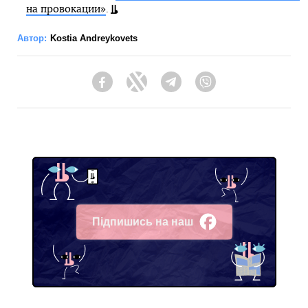
на провокации»
.
Автор:
Kostia Andreykovets
Facebook
Twitter
Telegram
Viber
Підпишись на наш
Facebook