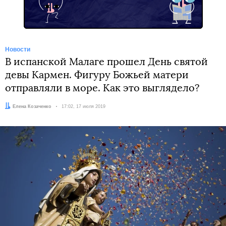
Новости
В испанской Малаге прошел День святой
девы Кармен. Фигуру Божьей матери
отправляли в море. Как это выглядело?
Автор:
Елена Козаченко
Дата:
17:02, 17 июля 2019