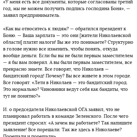
«У меня есть все документы, которые согласованы третий
год, мы не можем получить подпись господина Боня», —
заявил предприниматель.
«Как вы относитесь к людям? — обратился президент к
Боню. — Ваша зарплата — это они [жители Николаевской
области] платят налоги! Вы же это понимаете? Структурно
в голове нужно все изменить, чтобы понять, откуда
вообще деньги. Если бы вы не были первым заместителем
— я бы вам поверил. А вы были первым заместителем, все
прекрасно знаете. Все говорят, что Николаев —
бандитский город! Почему? Вы все живете в этом городе.
Все говорят: «Лети в Николаев — это бандитский город.
Это нормально? Чиновники ведут себя как бандиты, что
тут не понятно?»
И. о председателя Николаевской ОГА заявил, что не
планировал работать в команде Зеленского. После чего
президент спросил: «А зачем вы работаете? Так напишите
заявление! Все порешали. Так же здесь в Николаеве?
Порешали и порешали».