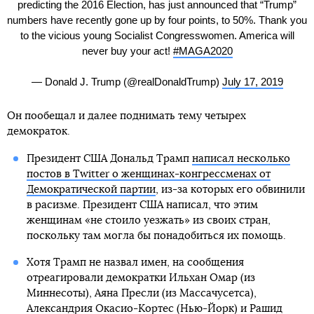
predicting the 2016 Election, has just announced that “Trump”
numbers have recently gone up by four points, to 50%. Thank you
to the vicious young Socialist Congresswomen. America will
never buy your act!
#MAGA2020
— Donald J. Trump (@realDonaldTrump)
July 17, 2019
Он пообещал и далее поднимать тему четырех
демократок.
Президент США Дональд Трамп
написал несколько
постов в Twitter о женщинах-конгрессменах от
Демократической партии
, из-за которых его обвинили
в расизме. Президент США написал, что этим
женщинам «не стоило уезжать» из своих стран,
поскольку там могла бы понадобиться их помощь.
Хотя Трамп не назвал имен, на сообщения
отреагировали демократки Ильхан Омар (из
Миннесоты), Аяна Пресли (из Массачусетса),
Александрия Окасио-Кортес (Нью-Йорк) и Рашид