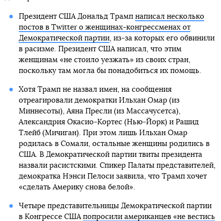
Президент США Дональд Трамп
написал несколько
постов в Twitter о женщинах-конгрессменах от
Демократической партии
, из-за которых его обвинили
в расизме. Президент США написал, что этим
женщинам «не стоило уезжать» из своих стран,
поскольку там могла бы понадобиться их помощь.
Хотя Трамп не назвал имен, на сообщения
отреагировали демократки Ильхан Омар (из
Миннесоты), Аяна Пресли (из Массачусетса),
Александрия Окасио-Кортес (Нью-Йорк) и Рашид
Тлейб (Мичиган). При этом лишь Ильхан Омар
родилась в Сомали, остальные женщины родились в
США. В Демократической партии твиты президента
назвали расистскими. Спикер Палаты представителей,
демократка Нэнси Пелоси заявила, что Трамп хочет
«сделать Америку снова белой».
Четыре представительницы Демократической партии
в Конгрессе США
попросили американцев «не вестись