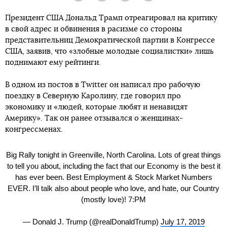
Президент США Дональд Трамп отреагировал на критику
в свой адрес и обвинения в расизме со стороны
представительниц Демократической партии в Конгрессе
США, заявив, что «злобные молодые социалистки» лишь
поднимают ему рейтинги.
В одном из постов в Twitter он написал про рабочую
поездку в Северную Каролину, где говорил про
экономику и «людей, которые любят и ненавидят
Америку». Так он ранее отзывался о женщинах-
конгрессменах.
Big Rally tonight in Greenville, North Carolina. Lots of great things
to tell you about, including the fact that our Economy is the best it
has ever been. Best Employment & Stock Market Numbers
EVER. I’ll talk also about people who love, and hate, our Country
(mostly love)! 7:PM
— Donald J. Trump (@realDonaldTrump)
July 17, 2019