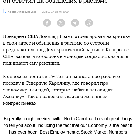
он ответил на обвинения в расизме
Автор:
Kostia Andreykovets
Дата:
22:52, 17 июля 2019
Facebook
Twitter
Telegram
Viber
Президент США Дональд Трамп отреагировал на критику
в свой адрес и обвинения в расизме со стороны
представительниц Демократической партии в Конгрессе
США, заявив, что «злобные молодые социалистки» лишь
поднимают ему рейтинги.
В одном из постов в Twitter он написал про рабочую
поездку в Северную Каролину, где говорил про
экономику и «людей, которые любят и ненавидят
Америку». Так он ранее отзывался о женщинах-
конгрессменах.
Big Rally tonight in Greenville, North Carolina. Lots of great things
to tell you about, including the fact that our Economy is the best it
has ever been. Best Employment & Stock Market Numbers