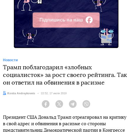
Підпишись на наш
Facebook
Новости
Трамп поблагодарил «злобных
социалисток» за рост своего рейтинга. Так
он ответил на обвинения в расизме
Автор:
Kostia Andreykovets
Дата:
22:52, 17 июля 2019
Facebook
Twitter
Telegram
Viber
Президент США Дональд Трамп отреагировал на критику
в свой адрес и обвинения в расизме со стороны
представительниц Демократической партии в Конгрессе