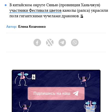
В китайском округе Сянью (провинция Ханьчжун)
участники Фестиваля цветов
канолы (рапса) украсили
поля гигантскими чучелами драконов.
Автор:
Елена Козаченко
Facebook
Twitter
Telegram
Viber
Підпишись на наш
Telegram