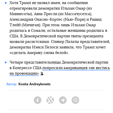
Хотя Трамп не назвал имен, на сообщения
отреагировали демократки Ильхан Омар (из
Миннесоты), Аяна Пресли (из Массачусетса),
Александрия Окасио-Кортес (Нью-Йорк) и Рашид
Тлейб (Мичиган). При этом лишь Ильхан Омар
родилась в Сомали, остальные женщины родились в
США. В Демократической партии твиты президента
назвали расистскими. Спикер Палаты представителей,
демократка Нэнси Пелоси заявила, что Трамп хочет
«сделать Америку снова белой».
Четыре представительницы Демократической партии
в Конгрессе США
попросили американцев «не вестись
на провокации»
.
Автор:
Kostia Andreykovets
Facebook
Twitter
Telegram
Viber