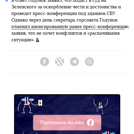
В ответ Годунок заявил, что подаст в суд на
Зеленского за оскорбление чести и достоинства и
проведет пресс-конференции под зданием СБУ.
Однако через день секретарь горсовета Годунок
отменил анонсированную ранее пресс-конференци
ю,
заявив, что не хочет конфликтов и «раскачивания
ситуации».
Facebook
Twitter
Telegram
Viber
Підпишись на наш
Facebook