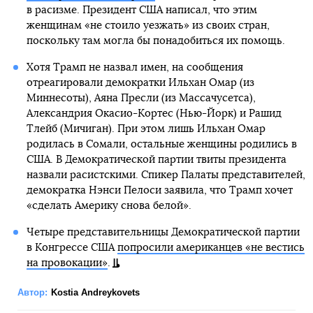
в расизме. Президент США написал, что этим
женщинам «не стоило уезжать» из своих стран,
поскольку там могла бы понадобиться их помощь.
Хотя Трамп не назвал имен, на сообщения
отреагировали демократки Ильхан Омар (из
Миннесоты), Аяна Пресли (из Массачусетса),
Александрия Окасио-Кортес (Нью-Йорк) и Рашид
Тлейб (Мичиган). При этом лишь Ильхан Омар
родилась в Сомали, остальные женщины родились в
США. В Демократической партии твиты президента
назвали расистскими. Спикер Палаты представителей,
демократка Нэнси Пелоси заявила, что Трамп хочет
«сделать Америку снова белой».
Четыре представительницы Демократической партии
в Конгрессе США
попросили американцев «не вестись
на провокации»
.
Автор:
Kostia Andreykovets