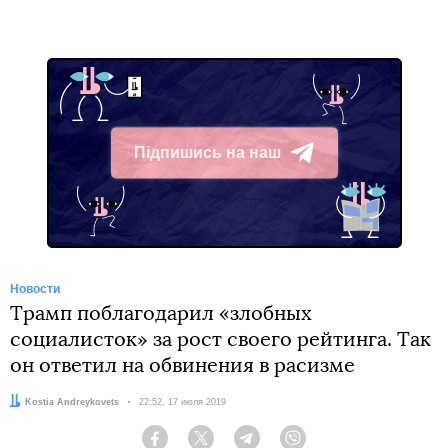
Підпишись на наш
Telegram
Новости
Трамп поблагодарил «злобных
социалисток» за рост своего рейтинга. Так
он ответил на обвинения в расизме
Автор:
Kostia Andreykovets
Дата:
22:52, 17 июля 2019
Facebook
Twitter
Telegram
Viber