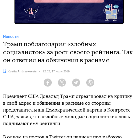
Новости
Трамп поблагодарил «злобных
социалисток» за рост своего рейтинга. Так
он ответил на обвинения в расизме
Автор:
Kostia Andreykovets
Дата:
22:52, 17 июля 2019
Facebook
Twitter
Telegram
Viber
Президент США Дональд Трамп отреагировал на критику
в свой адрес и обвинения в расизме со стороны
представительниц Демократической партии в Конгрессе
США, заявив, что «злобные молодые социалистки» лишь
поднимают ему рейтинги.
В одном из постов в Twitter он написал про рабочую