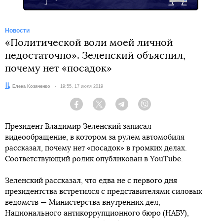
Новости
«Политической воли моей личной
недостаточно». Зеленский объяснил,
почему нет «посадок»
Автор:
Елена Козаченко
Дата:
19:55, 17 июля 2019
Facebook
Twitter
Telegram
Viber
Президент Владимир Зеленский записал
видеообращение, в котором за рулем автомобиля
рассказал, почему нет «посадок» в громких делах.
Соответствующий ролик опубликован в YouTube.
Зеленский рассказал, что едва не с первого дня
президентства встретился с представителями силовых
ведомств — Министерства внутренних дел,
Национального антикоррупционного бюро (НАБУ),