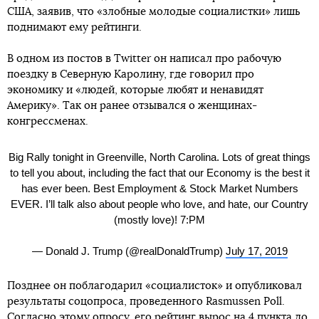
США, заявив, что «злобные молодые социалистки» лишь
поднимают ему рейтинги.
В одном из постов в Twitter он написал про рабочую
поездку в Северную Каролину, где говорил про
экономику и «людей, которые любят и ненавидят
Америку». Так он ранее отзывался о женщинах-
конгрессменах.
Big Rally tonight in Greenville, North Carolina. Lots of great things
to tell you about, including the fact that our Economy is the best it
has ever been. Best Employment & Stock Market Numbers
EVER. I’ll talk also about people who love, and hate, our Country
(mostly love)! 7:PM
— Donald J. Trump (@realDonaldTrump)
July 17, 2019
Позднее он поблагодарил «социалисток» и опубликовал
результаты соцопроса, проведенного Rasmussen Poll.
Согласно этому опросу, его рейтинг вырос на 4 пункта до