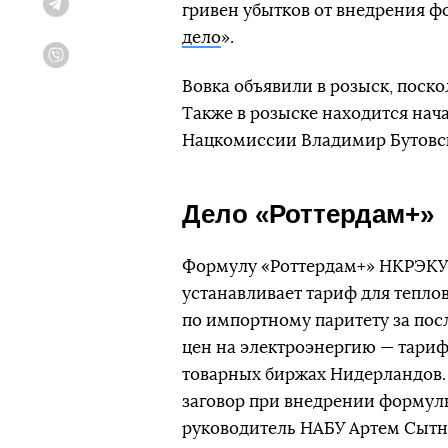
гривен убытков от внедрения ф
Telegram
дело
».
Viber
Вовка объявили в розыск, поскол
Также в розыске находится нач
Нацкомиссии Владимир Бутовс
Дело «Роттердам+»
Формулу «Роттердам+» НКРЭК
устанавливает тариф для тепло
по импортному паритету за пос
цен на электроэнергию — тариф
товарных биржах Нидерландов. 
заговор при внедрении формулы
руководитель НАБУ Артем Сытни