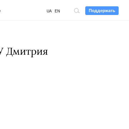
Поддержать
е
Поиск
UA
EN
по
сайту
У Дмитрия