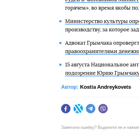
горячем», во время якобы п
Министерство культуры опр
производству, за которое з
Адвокат Грымчака опровер
правоохранителями денежн
15 августа Национальное а
подозрение Юрию Грымчак
Автор:
Kostia Andreykovets
Facebook
Twitter
Telegram
Viber
Заметили ошибку? Выделите ее и нажм