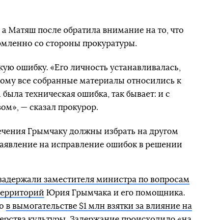
 а Матяш после обратила внимание на то, что
рмленно со стороны прокуратуры.
кую ошибку. «Его личность устанавливалась,
тому все собранные материалы относились к
 была техническая ошибка, так бывает: и с
ом», — сказал прокурор.
ечения Грымчаку должны избрать на другом
заявление на исправление ошибок в решении
задержали заместителя министра по вопросам
территорий
Юрия Грымчака и его помощника.
ию
в вымогательстве $1 млн взятки за влияние на
ерства культуры
. Задержание происходило «на