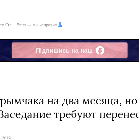
ите
Ctrl
+
Enter
— мы исправим
Підпишись на наш
Facebook
рымчака на два месяца, но
 Заседание требуют перене
а 2019