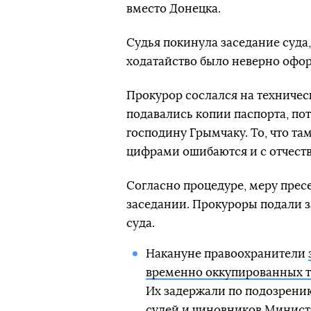
вместо Донецка.
Судья покинула заседание суда,
ходатайство было неверно офо
Прокурор сослался на техничес
подавались копии паспорта, по
господину Грымчаку. То, что там
цифрами ошибаются и с отчеств
Согласно процедуре, меру прес
заседании. Прокуроры подали 
суда.
Накануне правоохранители
временно оккупированных 
Их задержали по подозрен
судей и чиновников Минист