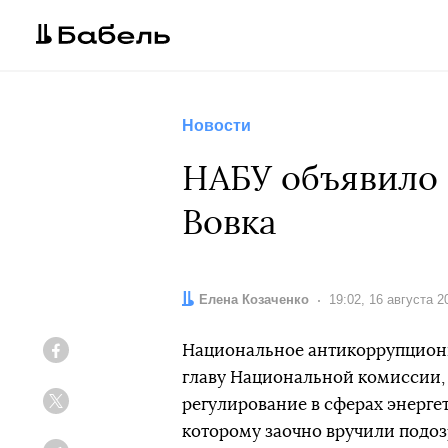
Новости
НАБУ объявило 
Вовка
Автор:
Елена Козаченко
Дата:
19:02, 16 августа 2
Национальное антикоррупционн
Facebook
главу Национальной комиссии,
регулирование в сферах энерге
Twitter
которому заочно вручили подоз