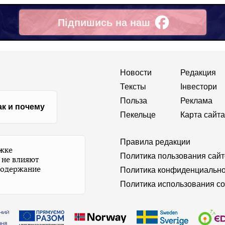
Підпишись на наш
Facebook
Новости
Редакция
Тексты
Інвестори
Польза
Реклама
ак и почему
Пекельце
Карта сайта
Правила редакции
ржке
Политика пользования сай
 не влияют
содержание
Политика конфиденциально
Политика использования co