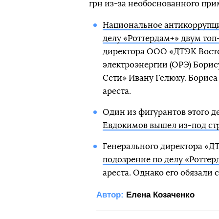
грн из-за необоснованного пр
Национальное антикоррупци
делу «Роттердам+» двум то
директора ООО «ДТЭК Восток
электроэнергии (ОРЭ) Бори
Сети» Ивану Гелюху. Бориса 
ареста.
Один из фигурантов этого 
Евдокимов вышел из-под ст
Генерального директора «Д
подозрение по делу «Роттерд
ареста. Однако его обязали 
Автор:
Елена Козаченко