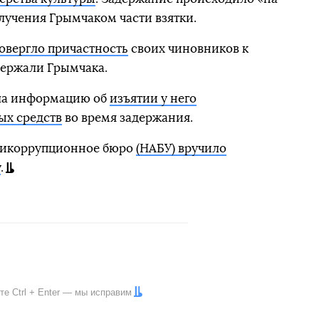
олучения Грымчаком части взятки.
овергло причастность
своих чиновников к
адержали Грымчака.
гла информацию об
изъятии у него
ых средств
во время задержания.
нтикоррупционное бюро
(НАБУ) вручило
у
.
ите
Ctrl
+
Enter
— мы исправим