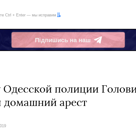
ите
Ctrl
+
Enter
— мы исправим
Підпишись на наш
Telegram
 Одесской полиции Голови
й домашний арест
2019