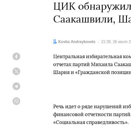
ЦИК обнаружил
Саакашвили, Ша
Автор:
Kostia Andreykovets
Дата:
21:39, 26 июля 
Центральная избирательная ко
Facebook
отчетах партий Михаила Саакаш
Шария и «Гражданской позиции
Twitter
Telegram
Viber
Речь идет о ряде нарушений из
финансовой отчетности партий.
«Социальная справедливость».