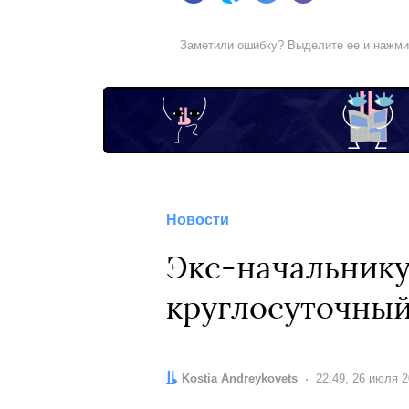
Заметили ошибку? Выделите ее и нажм
Новости
Экс-начальнику
круглосуточны
Автор:
Kostia Andreykovets
Дата:
22:49, 26 июля 