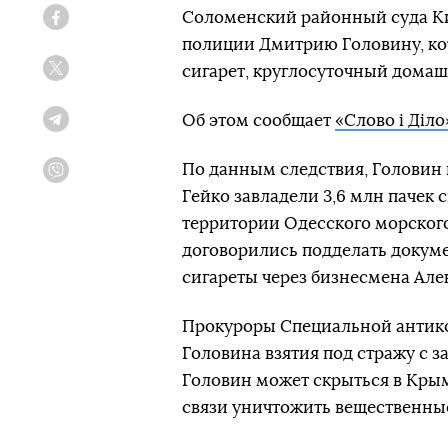
Соломенский районный суда Ки
Facebook
полиции Дмитрию Головину, ко
сигарет, круглосуточный домаш
Twitter
Об этом сообщает
«Слово і Діло
Telegram
По данным следствия, Головин
Viber
Гейко завладели 3,6 млн пачек 
территории Одесского морского
договорились подделать докуме
сигареты через бизнесмена Алек
Прокуроры Специальной антико
Головина взятия под стражу с за
Головин может скрыться в Крым,
связи уничтожить вещественные