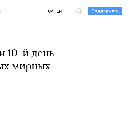
Поддержать
е
Поиск
UA
EN
по
сайту
 10-й день
тых мирных