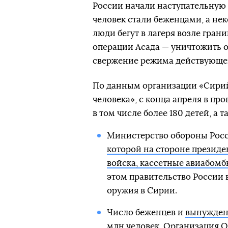
России начали наступательную 
человек стали беженцами, а нек
люди бегут в лагеря возле гра
операции Асада — уничтожить о
свержение режима действующег
По данным организации «Сирий
человека», с конца апреля в пр
в том числе более 180 детей, а 
Министерство обороны Рос
которой на стороне президе
войска, кассетные авиабом
этом правительство России 
оружия в Сирии.
Число беженцев и
вынужденн
млн человек
. Организация 