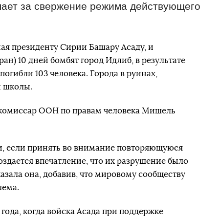
пает за свержение режима действующего
ая президенту Сирии Башару Асаду, и
ан) 10 дней бомбят город Идлиб, в результате
огибли 103 человека. Города в руинах,
 школы.
 комиссар ООН по правам человека Мишель
и, если принять во внимание повторяющуюся
оздается впечатление, что их разрушение было
азала она, добавив, что мировому сообществу
лема.
года, когда войска Асада при поддержке