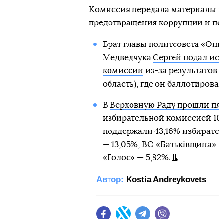
Комиссия передала материалы 
предотвращения коррупции и п
Брат главы политсовета «О
Медведчука
Сергей подал и
комиссии
из-за результатов
область), где он баллотирова
В
Верховную Раду прошли пя
избирательной комиссией 1
поддержали 43,16% избират
— 13,05%, ВО «Батьківщина» 
«Голос» — 5,82%.
Автор:
Kostia Andreykovets
Facebook
Twitter
Telegram
Viber