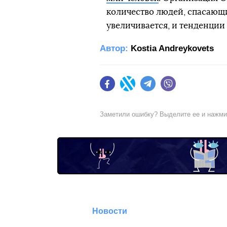
количество людей, спасающи
увеличивается, и тенденции
Автор:
Kostia Andreykovets
Facebook
Twitter
Telegram
Viber
Заметили ошибку? Выделите ее и нажм
Новости