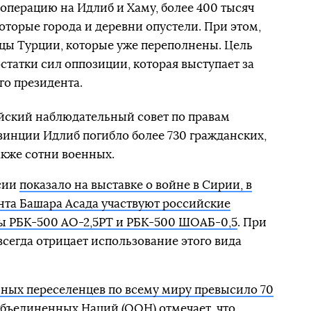
операцию на Идлиб и Хаму, более 400 тысяч
оторые города и деревни опустели. При этом,
ницы Турции, которые уже переполнены. Цель
статки сил оппозиции, которая выступает за
о президента.
ский наблюдательный совет по правам
овинции Идлиб погибло более 730 гражданских,
также сотни военных.
сии
показало на выставке о войне в Сирии, в
нта Башара Асада участвуют российские
бы РБК-500 АО-2,5РТ и РБК-500 ШОАБ-0,5
. При
всегда отрицает использование этого вида
ых переселенцев по всему миру превысило 70
Объединенных Наций (ООН) отмечает, что