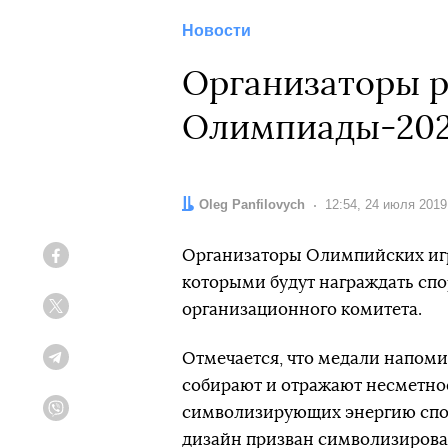
Новости
Организаторы р
Олимпиады-202
Автор:
Oleg Panfilovych
Дата:
12:54, 24 июля 2019
Организаторы Олимпийских игр
Facebook
которыми будут награждать спо
организационного комитета.
Twitter
Отмечается, что медали напом
Telegram
собирают и отражают несметное
символизирующих энергию спорт
Viber
дизайн призван символизироват