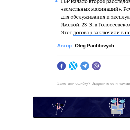
ГБР начало второе расслед
«земельных махинаций». Реч
для обслуживания и эксплуа
Ямской, 23-Б, в Голосеевск
Этот
договор заключили в но
Автор:
Oleg Panfilovych
Facebook
Twitter
Telegram
Viber
Заметили ошибку? Выделите ее и нажм