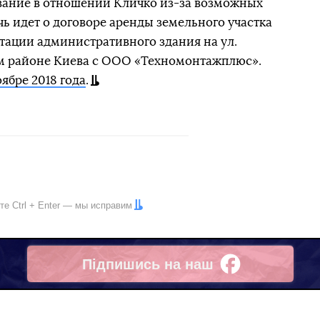
ование в отношении Кличко из-за возможных
ь идет о договоре аренды земельного участка
тации административного здания на ул.
ом районе Киева с ООО «Техномонтажплюс».
ябре 2018 года
.
ите
Ctrl
+
Enter
— мы исправим
Підпишись на наш
Facebook