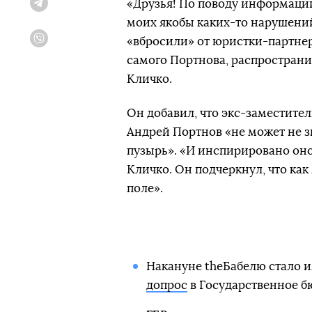
«Друзья! По поводу информации
Telegram
моих якобы каких-то нарушений
«вбросили» от юристки-партнер
Viber
самого Портнова, распростран
Кличко.
Он добавил, что экс-заместите
Андрей Портнов «не может не зн
пузырь». «И инспирировано оно
Кличко. Он подчеркнул, что ка
поле».
Накануне theБабелю стало и
допрос
в Государственное б