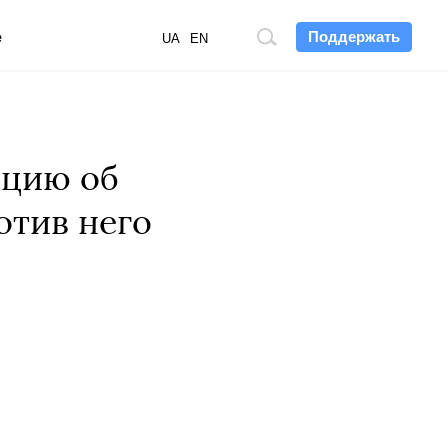
Поддержать
е
Поиск
UA
EN
по
сайту
ацию об
отив него