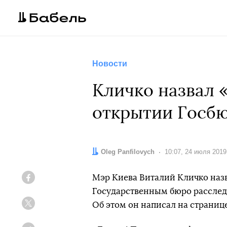
Новости
Кличко назвал 
открытии Госбю
Автор:
Oleg Panfilovych
Дата:
10:07, 24 июля 2019
Мэр Киева Виталий Кличко на
Facebook
Государственным бюро расследо
Об этом он написал на странице
Twitter