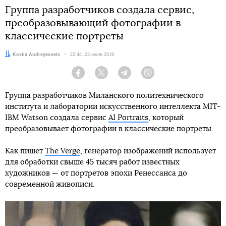
Группа разработчиков создала сервис,
преобразовывающий фотографии в
классические портреты
Автор:
Kostia Andreykovets
Дата:
22:44, 23 июля 2019
Facebook
Twitter
Telegram
Viber
Группа разработчиков Миланского политехнического
института и лаборатории искусственного интеллекта MIT-
IBM Watson создала сервис
AI Portraits
, который
преобразовывает фотографии в классические портреты.
Как пишет
The Verge
, генератор изображений использует
для обработки свыше 45 тысяч работ известных
художников — от портретов эпохи Ренессанса до
современной живописи.