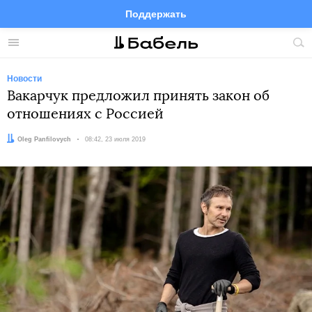
Поддержать
Facebook
Telegram
Twitter
Instagram
Меню
Пои
по
сай
Новости
Вакарчук предложил принять закон об
отношениях с Россией
Автор:
Oleg Panfilovych
Дата:
08:42, 23 июля 2019