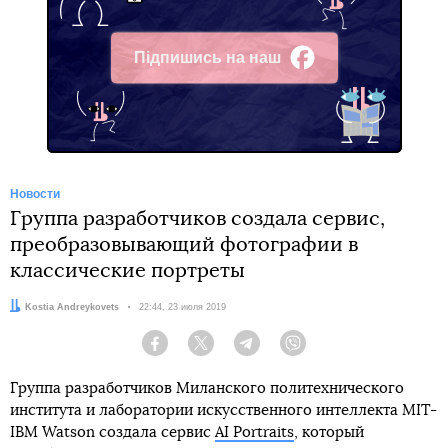
Підпишись на наш
Facebook
Новости
Группа разработчиков создала сервис,
преобразовывающий фотографии в
классические портреты
Автор:
Kostia Andreykovets
Дата:
22:44, 23 июля 2019
Facebook
Twitter
Telegram
Viber
Группа разработчиков Миланского политехнического
института и лаборатории искусственного интеллекта MIT-
IBM Watson создала сервис
AI Portraits
, который