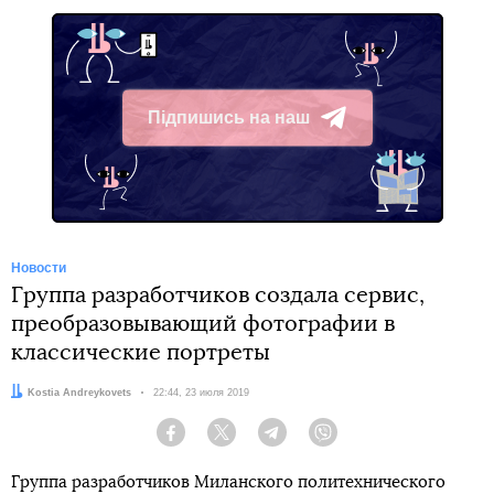
Підпишись на наш
Telegram
Новости
Группа разработчиков создала сервис,
преобразовывающий фотографии в
классические портреты
Автор:
Kostia Andreykovets
Дата:
22:44, 23 июля 2019
Facebook
Twitter
Telegram
Viber
Группа разработчиков Миланского политехнического