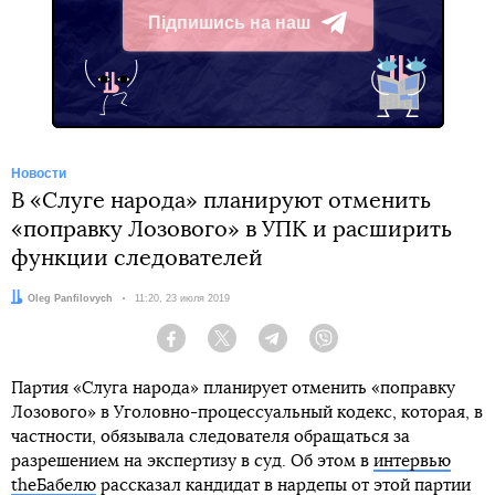
Підпишись на наш
Telegram
Новости
В «Слуге народа» планируют отменить
«поправку Лозового» в УПК и расширить
функции следователей
Автор:
Oleg Panfilovych
Дата:
11:20, 23 июля 2019
Facebook
Twitter
Telegram
Viber
Партия «Слуга народа» планирует отменить «поправку
Лозового» в Уголовно-процессуальный кодекс, которая, в
частности, обязывала следователя обращаться за
разрешением на экспертизу в суд. Об этом в
интервью
theБабелю
рассказал кандидат в нардепы от этой партии