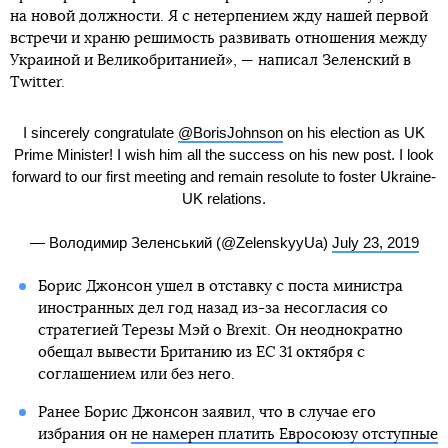
на новой должности. Я с нетерпением жду нашей первой
встречи и храню решимость развивать отношения между
Украиной и Великобританией», — написал Зеленский в
Twitter.
I sincerely congratulate
@BorisJohnson
on his election as UK
Prime Minister! I wish him all the success on his new post. I look
forward to our first meeting and remain resolute to foster Ukraine-
UK relations.
— Володимир Зеленський (@ZelenskyyUa)
July 23, 2019
Борис Джонсон ушел в отставку с поста министра
иностранных дел год назад из-за несогласия со
стратегией Терезы Мэй о Brexit. Он неоднократно
обещал вывести Британию из ЕС 31 октября с
соглашением или без него.
Ранее Борис Джонсон заявил, что в случае его
избрания он
не намерен платить Евросоюзу отступные