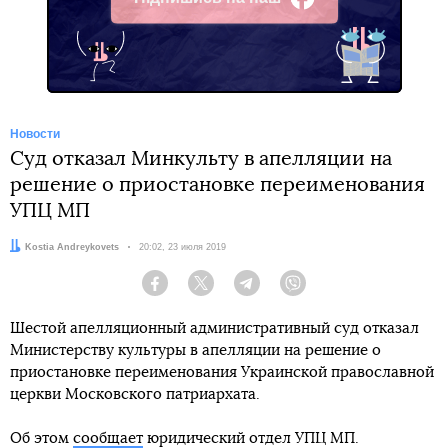
Facebook
Новости
Суд отказал Минкульту в апелляции на
решение о приостановке переименования
УПЦ МП
Автор:
Kostia Andreykovets
Дата:
20:02, 23 июля 2019
Facebook
Twitter
Telegram
Viber
Шестой апелляционный административный суд отказал
Министерству культуры в апелляции на решение о
приостановке переименования Украинской православной
церкви Московского патриархата.
Об этом
сообщает
юридический отдел УПЦ МП.