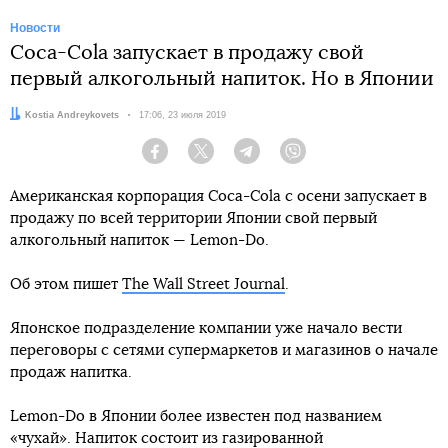
Новости
Coca-Cola запускает в продажу свой
первый алкогольный напиток. Но в Японии
Автор:
Kostia Andreykovets
Дата:
17:06, 23 июля 2019
Facebook
Twitter
Telegram
Viber
Американская корпорация Coca-Cola с осени запускает в
продажу по всей территории Японии свой первый
алкогольный напиток — Lemon-Do.
Об этом пишет
The Wall Street Journal
.
Японское подразделение компании уже начало вести
переговоры с сетями супермаркетов и магазинов о начале
продаж напитка.
Lemon-Do в Японии более известен под названием
«чухай». Напиток состоит из газированной