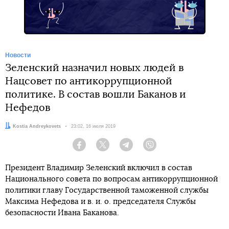
Новости
Зеленский назначил новых людей в
Нацсовет по антикоррупционной
политике. В состав вошли Баканов и
Нефедов
Автор:
Kostia Andreykovets
Дата:
23:02, 16 июля 2019
Facebook
Twitter
Telegram
Viber
Президент Владимир Зеленский включил в состав
Национального совета по вопросам антикоррупционной
политики главу Государственной таможенной службы
Максима Нефедова и в. и. о. председателя Службы
безопасности Ивана Баканова.