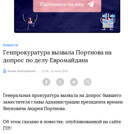
Підпишись на наш
Telegram
Новости
Генпрокуратура вызвала Портнова на
допрос по делу Евромайдана
Автор:
Kostia Andreykovets
Дата:
22:08, 16 июля 2019
Facebook
Twitter
Telegram
Viber
Генеральная прокуратура вызвала на допрос бывшего
заместителя главы Администрации президента времен
Януковича Андрея Портнова.
Об этом сказано в повестке, опубликованной на сайте
ГПУ.