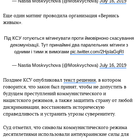
— Nastia Moskvychova (@Moskvychova)
July 16, 2019
Еще один митинг проводила организация «Вернись
живым».
Під КСУ готуються мітингувати проти ймовірноно скасування
декомунізації. Тут принаймні два паралельних мітинги з
одними і тими ж вимогами
pic.twitter.com/2HjslaGqRI
— Nastia Moskvychova (@Moskvychova)
July 16, 2019
Позднее КСУ опубликовал
текст решения
, в котором
говорится, что закон был принят, чтобы не допустить в
будущем преступлений коммунистического и
нацистского режимов, а также защитить страну от любой
дискриминации, восстановить историческую
справедливость и устранить угрозы суверенитету.
Суд отметил, что символы коммунистического режима
десятилетиями использовали антиукраинские силы для