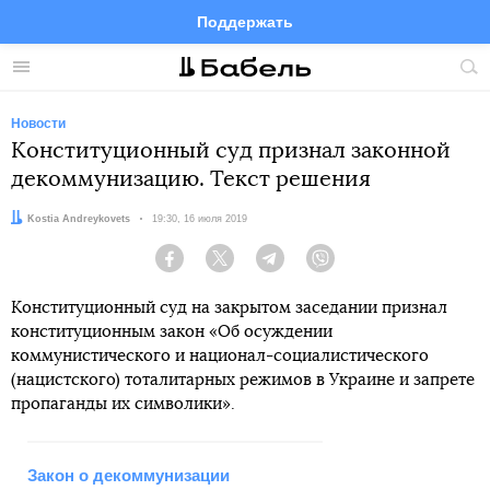
Поддержать
Facebook
Telegram
Twitter
Instagram
Меню
Пои
по
сай
Новости
Конституционный суд признал законной
декоммунизацию. Текст решения
Автор:
Kostia Andreykovets
Дата:
19:30, 16 июля 2019
Facebook
Twitter
Telegram
Viber
Конституционный суд на закрытом заседании признал
конституционным закон «Об осуждении
коммунистического и национал-социалистического
(нацистского) тоталитарных режимов в Украине и запрете
пропаганды их символики».
Закон о декоммунизации