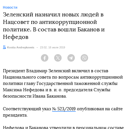
Новости
Зеленский назначил новых людей в
Нацсовет по антикоррупционной
политике. В состав вошли Баканов и
Нефедов
Автор:
Kostia Andreykovets
Дата:
23:02, 16 июля 2019
Facebook
Twitter
Telegram
Viber
Президент Владимир Зеленский включил в состав
Национального совета по вопросам антикоррупционной
политики главу Государственной таможенной службы
Максима Нефедова и в. и. о. председателя Службы
безопасности Ивана Баканова.
Соответствующий указ
№ 523/2019
опубликован на сайте
президента.
Нефедова и Баканова утвердили в персональном составе