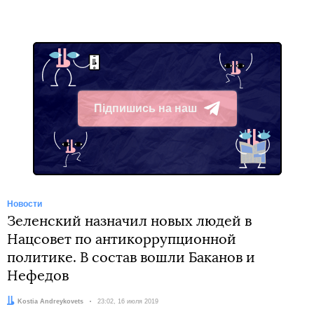
Підпишись на наш
Telegram
Новости
Зеленский назначил новых людей в
Нацсовет по антикоррупционной
политике. В состав вошли Баканов и
Нефедов
Автор:
Kostia Andreykovets
Дата:
23:02, 16 июля 2019