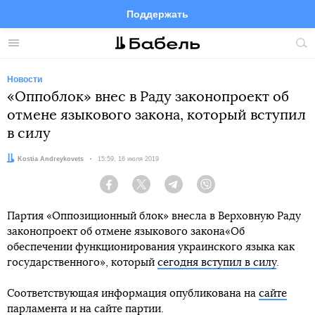
Поддержать
Facebook
Telegram
Twitter
Instagram
Меню
Пои
по
сай
Новости
«Оппоблок» внес в Раду законопроект об
отмене языкового закона, который вступил
в силу
Автор:
Kostia Andreykovets
Дата:
15:59, 16 июля 2019
Facebook
Twitter
Telegram
Viber
Партия «Оппозиционный блок» внесла в Верховную Раду
законопроект об отмене языкового закона«Об
обеспечении функционирования украинского языка как
государственного», который
сегодня вступил в силу
.
Соответствующая информация опубликована на
сайте
парламента и на сайте партии.