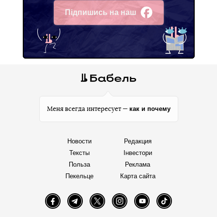
Підпишись на наш
Facebook
как и почему
Меня всегда интересует —
Новости
Редакция
Тексты
Інвестори
Польза
Реклама
Пекельце
Карта сайта
Facebook
Telegram
Twitter
Instagram
YouTube
TikTok