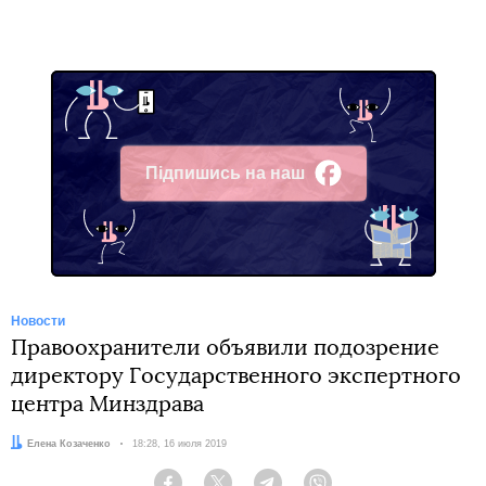
Підпишись на наш
Facebook
Новости
Правоохранители объявили подозрение
директору Государственного экспертного
центра Минздрава
Автор:
Елена Козаченко
Дата:
18:28, 16 июля 2019