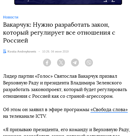
Новости
Вакарчук: Нужно разработать закон,
который регулирует все отношения с
Россией
Автор:
Kostia Andreykovets
Дата:
10:29, 04 июня 2019
Facebook
Twitter
Telegram
Viber
Лидер партии «Голос» Святослав Вакарчук призвал
Верховную Раду и президента Владимира Зеленского
разработать законопроект, который будет регулировать
отношения с Россией как со страной-агрессором.
Об этом он заявил в эфире программы
«Свобода слова»
на телеканале ICTV.
«Я призываю президента, его команду и Верховную Раду,