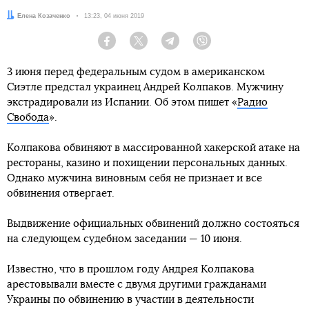
Автор:
Елена Козаченко
Дата:
13:23, 04 июня 2019
Facebook
Twitter
Telegram
Viber
3 июня перед федеральным судом в американском
Сиэтле предстал украинец Андрей Колпаков. Мужчину
экстрадировали из Испании. Об этом пишет «
Радио
Свобода
».
Колпакова обвиняют в массированной хакерской атаке на
рестораны, казино и похищении персональных данных.
Однако мужчина виновным себя не признает и все
обвинения отвергает.
Выдвижение официальных обвинений должно состояться
на следующем судебном заседании — 10 июня.
Известно, что в прошлом году Андрея Колпакова
арестовывали вместе с двумя другими гражданами
Украины по обвинению в участии в деятельности