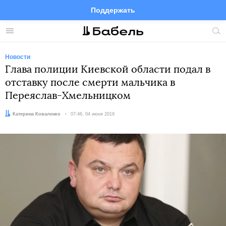
Поддержать
Facebook
Telegram
Twitter
Instagram
Меню
Пои
по
сай
Новости
Глава полиции Киевской области подал в
отставку после смерти мальчика в
Переяслав-Хмельницком
Автор:
Катерина Коваленко
Дата:
07:46, 04 июня 2019