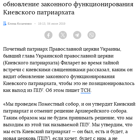
обновление законного функционирования
Киевского патриархата
Автор:
Елена Козаченко
Дата:
19:13, 04 июня 2019
Facebook
Twitter
Telegram
Viber
Почетный патриарх Православной церкви Украины,
бывший глава Украинской православной церкви
(Киевского патриархата) Филарет во время тайной
встречи с киевскими священниками рассказал, каким он
видит обновление законного функционирования
Киевского патриархата, чтобы это не позиционировалось
как выход из ПЦУ. Об этом пишет
ТСН
.
«Мы проведем Поместный собор, и он утвердит Киевский
патриархат и отменит решение Архиерейского собора.
Таким образом мы не будем принимать решение, что мы
выходим из этой так называемой ПЦУ. Мы утвердим, что
мы есть Киевский патриархат — он был, есть и будет, а
новая церковь [ПЦУ], если хочет, будет с ним, а не