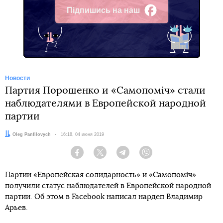
Підпишись на наш
Facebook
Новости
Партия Порошенко и «Самопоміч» стали
наблюдателями в Европейской народной
партии
Автор:
Oleg Panfilovych
Дата:
16:18, 04 июня 2019
Facebook
Twitter
Telegram
Viber
Партии «Европейская солидарность» и «Самопоміч»
получили статус наблюдателей в Европейской народной
партии. Об этом в Facebook написал нардеп Владимир
Арьев.