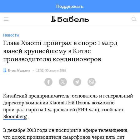
Поддержать
Facebook
Telegram
Twitter
Instagram
Меню
Пои
по
сай
Новости
Глава Xiaomi проиграл в споре 1 млрд
юаней крупнейшему в Китае
производителю кондиционеров
Автор:
Елена Мельник
Дата:
13:32, 30 апреля 2019
Facebook
Twitter
Telegram
Viber
Китайский предприниматель, основатель и генеральный
директор компании Xiaomi Лэй Цзюнь возможно
проиграл пари на 1 млрд юаней ($149 млн), сообщает
Bloomberg
.
В декабре 2013 года он поспорил в эфире телевидения,
что доход производителя смартфонов через пять лет