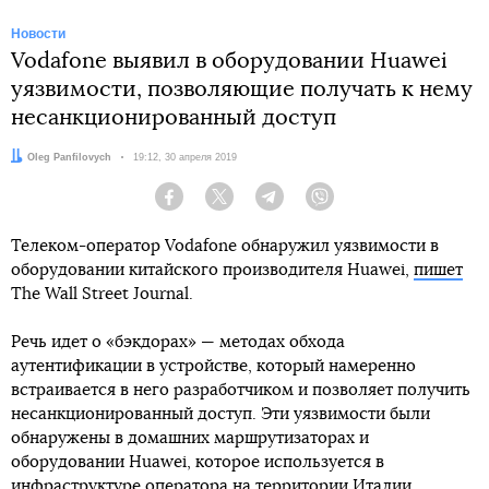
Новости
Vodafone выявил в оборудовании Huawei
уязвимости, позволяющие получать к нему
несанкционированный доступ
Автор:
Oleg Panfilovych
Дата:
19:12, 30 апреля 2019
Facebook
Twitter
Telegram
Viber
Телеком-оператор Vodafone обнаружил уязвимости в
оборудовании китайского производителя Huawei,
пишет
The Wall Street Journal.
Речь идет о «бэкдорах» — методах обхода
аутентификации в устройстве, который намеренно
встраивается в него разработчиком и позволяет получить
несанкционированный доступ. Эти уязвимости были
обнаружены в домашних маршрутизаторах и
оборудовании Huawei, которое используется в
инфраструктуре оператора на территории Италии.