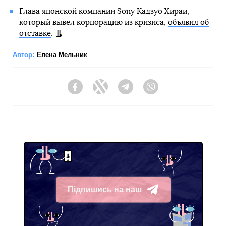
Глава японской компании Sony Кадзуо Хираи,
который вывел корпорацию из кризиса,
объявил об
отставке
.
Автор:
Елена Мельник
Facebook
Twitter
Telegram
Viber
Підпишись на наш
Telegram