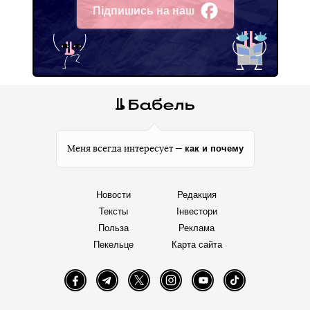
Підпишись на наш
Facebook
как и почему
Меня всегда интересует —
Новости
Редакция
Тексты
Інвестори
Польза
Реклама
Пекельце
Карта сайта
Facebook
Telegram
Twitter
Instagram
YouTube
TikTok