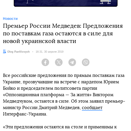
Новости
Премьер России Медведев: Предложения
по поставкам газа остаются в силе для
новой украинской власти
Автор:
Oleg Panfilovych
Дата:
16:31, 30 апреля 2019
Facebook
Twitter
Telegram
Viber
Все российские предложения по прямым поставкам газа
Украине, прозвучавшие на встрече с нардепом Юрием
Бойко и председателем политсовета партии
«Оппозиционная платформа — За життя» Виктором
Медведчуком, остаются в силе. Об этом заявил премьер-
министр России Дмитрий Медведев,
сообщает
Интерфакс-Украина.
«Эти предложения остаются на столе и применимы к