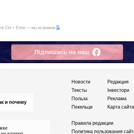
ите
Ctrl
+
Enter
— мы исправим
Підпишись на наш
Facebook
Новости
Редакция
Тексты
Інвестори
Польза
Реклама
ак и почему
Пекельце
Карта сайта
Правила редакции
ржке
Политика пользования сай
 не влияют