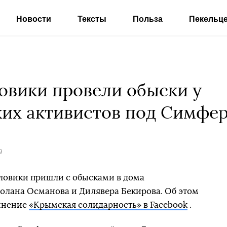
Новости
Тексты
Польза
Пекельц
овики провели обыски у
ких активистов под Симфе
9
иловики пришли с обысками в дома
олана Османова и Дилявера Бекирова. Об этом
инение
«Крымская солидарность» в Facebook
.