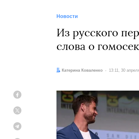
Новости
Из русского пе
слова о гомосе
Автор:
Катерина Коваленко
Дата:
13:11, 30 апрел
Facebook
Twitter
Telegram