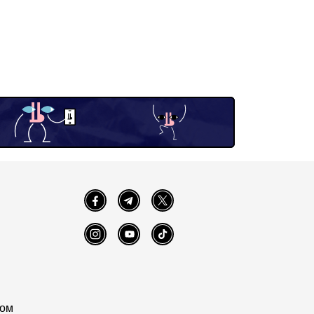
Facebook
Telegram
Twitter
Instagram
YouTube
TikTok
том