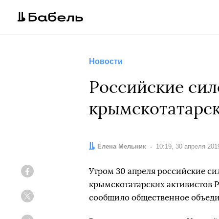
Новости
Российские сил
крымскотатарс
Автор:
Елена Мельник
Дата:
10:19, 30 апреля 201
Утром 30 апреля российские с
Facebook
крымскотатарских активистов Р
сообщило общественное объед
Twitter