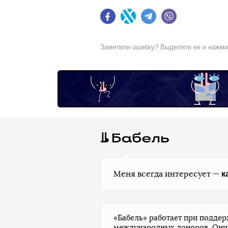
Facebook
Twitter
Telegram
Viber
Заметили ошибку? Выделите ее и нажм
к
Меня всегда интересует —
«Бабель» работает при подде
международных доноров. Они