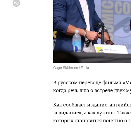
Viber
Gage Skidmore / Flickr
В русском переводе фильма «Мс
когда речь шла о встрече двух
Как сообщает издание, английск
«свидание», а как «ужин». Так
которых становится понятно о г