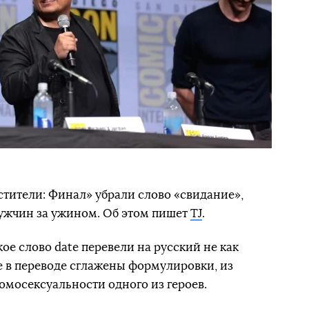
тители: Финал» убрали слово «свидание»,
 мужчин за ужином. Об этом пишет
TJ
.
ое слово date перевели на русский не как
же в переводе сглажены формулировки, из
омосексуальности одного из героев.