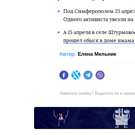
Под Симферополем 25 апре
Одного активиста увезли на 
А 15 апреля в селе Штурмово
прошел обыск в доме имама
Автор:
Елена Мельник
Facebook
Twitter
Telegram
Viber
Заметили ошибку? Выделите ее и нажм