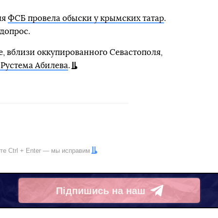
ля
ФСБ провела обыски у крымских татар
.
допрос.
е, вблизи оккупированного Севастополя,
 Рустема Абилева
.
ите
Ctrl
+
Enter
— мы исправим
Підпишись на наш
Telegram