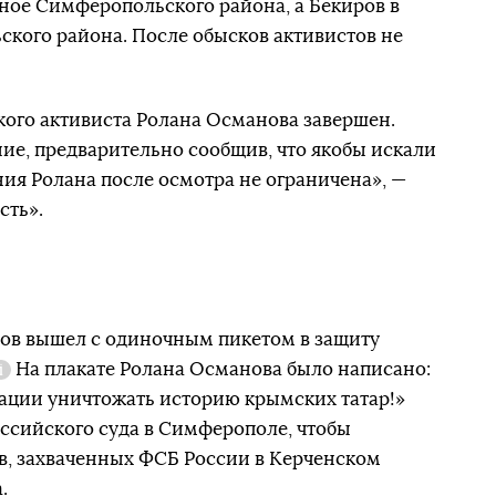
ное Симферопольского района, а Бекиров в
кого района. После обысков активистов не
ого активиста Ролана Османова завершен.
е, предварительно сообщив, что якобы искали
ия Ролана после осмотра не ограничена», —
сть».
нов вышел с одиночным пикетом в защиту
На плакате Ролана Османова было написано:
Справка
ации уничтожать историю крымских татар!»
ссийского суда в Симферополе, чтобы
в, захваченных ФСБ России в Керченском
.