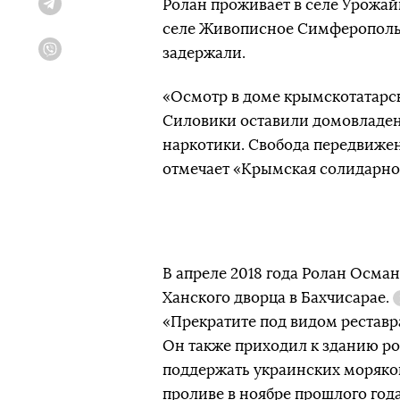
Ролан проживает в селе Урожай
Telegram
селе Живописное Симферопольс
задержали.
Viber
«Осмотр в доме крымскотатарск
Силовики оставили домовладени
наркотики. Свобода передвижен
отмечает «Крымская солидарно
В апреле 2018 года Ролан Осма
Ханского дворца в Бахчисарае.
«Прекратите под видом реставр
Он также приходил к зданию ро
поддержать украинских моряко
проливе в ноябре прошлого года