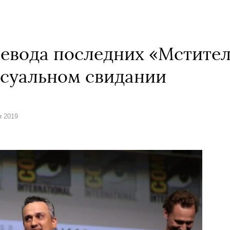
ревода последних «Мстите
ксуальном свидании
я 2019