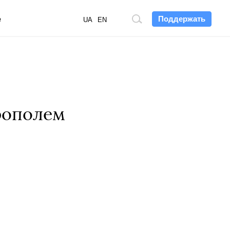
Поддержать
е
Поиск
UA
EN
по
сайту
рополем