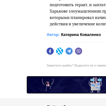
подготовить теракт, и запла
Харькове злоумышленник при
которыми планировал начини
действия и увеличение коли
Автор:
Катерина Коваленко
Facebook
Twitter
Telegram
Viber
Заметили ошибку? Выделите ее и нажм