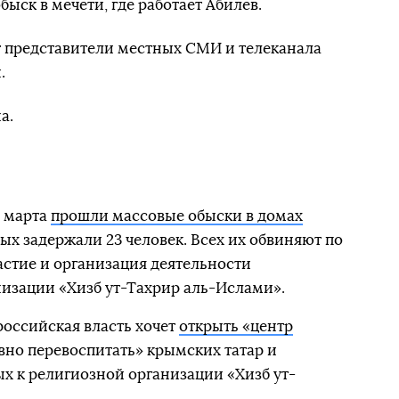
ыск в мечети, где работает Абилев.
т представители местных СМИ и телеканала
.
а.
 марта
прошли массовые обыски в домах
рых задержали 23 человек. Всех их обвиняют по
 участие и организация деятельности
изации «Хизб ут-Тахрир аль-Ислами».
оссийская власть хочет
открыть «центр
овно перевоспитать» крымских татар и
х к религиозной организации «Хизб ут-