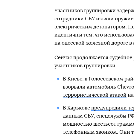
Участников группировки задерж
сотрудники СБУ изъяли оружие,
электрическим детонатором. По
идентичны тем, что использова
на одесской железной дороге в 
Сейчас продолжается судебное 
участников группировки.
В Киеве, в Голосеевском рай
взорвали автомобиль Chevro
террористической атакой
на
В Харькове
предупредили те
данным СБУ, спецслужбы РФ
мощностью шестьсот граммо
телефонным звонком. Они т