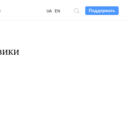
Поддержать
е
Поиск
UA
EN
по
сайту
вики