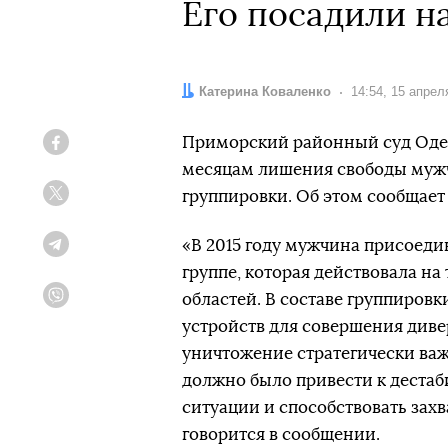
Его посадили на
Автор:
Катерина Коваленко
Дата:
14:54, 15 апрел
Приморский районный суд Одес
Facebook
месяцам лишения свободы мужч
группировки. Об этом сообщает
Twitter
«В 2015 году мужчина присоед
Telegram
группе, которая действовала н
областей. В составе группиров
Viber
устройств для совершения див
уничтожение стратегически ва
должно было привести к деста
ситуации и способствовать захв
говорится в сообщении.