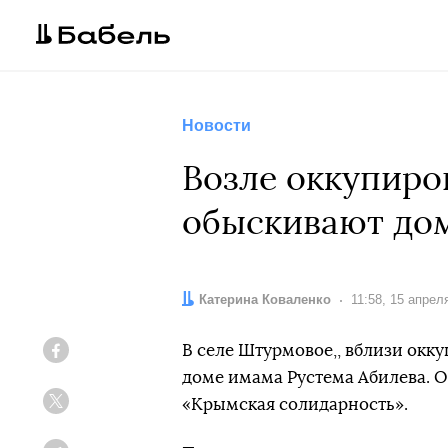
Новости
Возле оккупиро
обыскивают до
Автор:
Катерина Коваленко
Дата:
11:58, 15 апрел
В селе Штурмовое,, вблизи окк
Facebook
доме имама Рустема Абилева. 
«Крымская солидарность».
Twitter