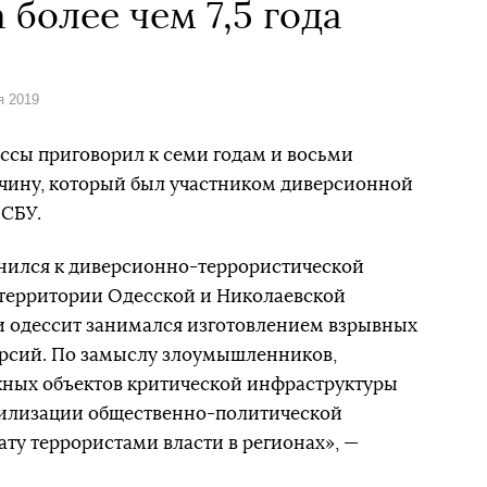
 более чем 7,5 года
я 2019
сы приговорил к семи годам и восьми
ину, который был участником диверсионной
 СБУ.
инился к диверсионно-террористической
а территории Одесской и Николаевской
ки одессит занимался изготовлением взрывных
ерсий. По замыслу злоумышленников,
жных объектов критической инфраструктуры
билизации общественно-политической
ату террористами власти в регионах», —