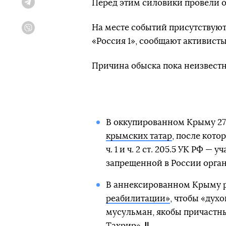
Перед этим силовики провели об
Telegram
На месте событий присутствую
Viber
«Россия 1», сообщают активисты
Причина обыска пока неизвестн
В оккупированном Крыму 27
крымских татар
, после кото
ч. 1 и ч. 2 ст. 205.5 УК РФ —
запрещенной в России орган
В аннексированном Крыму р
реабилитации»
, чтобы «дух
мусульман, якобы причастны
Тахрир».