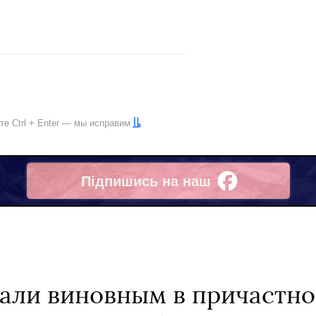
ите
Ctrl
+
Enter
— мы исправим
Підпишись на наш
Facebook
али виновным в причастнос