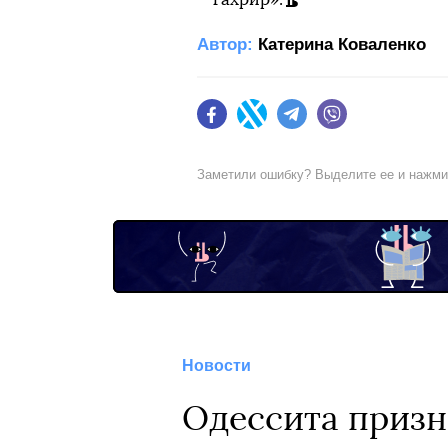
Автор:
Катерина Коваленко
Facebook
Twitter
Telegram
Viber
Заметили ошибку? Выделите ее и нажм
Новости
Одессита призн