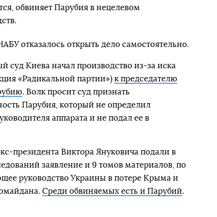
тся, обвиняет Парубия в нецелевом
ств.
 НАБУ отказалось открыть дело самостоятельно.
 суд Киева начал производство из-за иска
кция «Радикальной партии»)
к председателю
рубию
. Волк просит суд признать
ость Парубия, который не определил
ководителя аппарата и не подал ее в
экс-президента Виктора Януковича подали в
едований заявление и 9 томов материалов, по
щее руководство Украины в потере Крыма и
ромайдана.
Среди обвиняемых есть и Парубий
.