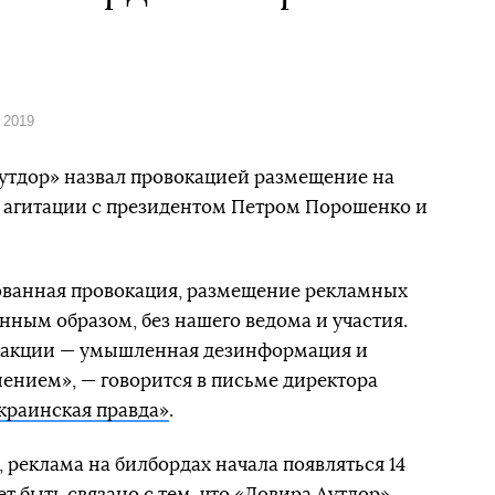
 2019
утдор» назвал провокацией размещение на
 агитации с президентом Петром Порошенко и
рованная провокация, размещение рекламных
нным образом, без нашего ведома и участия.
й акции — умышленная дезинформация и
нием», — говорится в письме директора
краинская правда»
.
 реклама на билбордах начала появляться 14
ет быть связано с тем, что «Довира Аутдор»