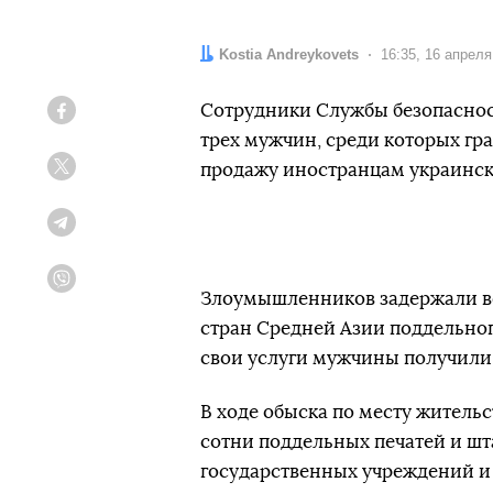
Автор:
Kostia Andreykovets
Дата:
16:35, 16 апреля
Сотрудники Службы безопаснос
Facebook
трех мужчин, среди которых гр
продажу иностранцам украинск
Twitter
Telegram
Viber
Злоумышленников задержали во
стран Средней Азии поддельног
свои услуги мужчины получили 
В ходе обыска по месту житель
сотни поддельных печатей и шт
государственных учреждений и