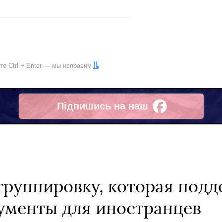
ите
Ctrl
+
Enter
— мы исправим
Підпишись на наш
Facebook
группировку, которая под
ументы для иностранцев