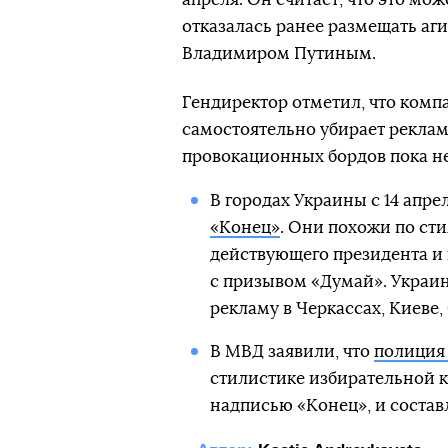
отказалась ранее размещать а
Владимиром Путиным.
Гендиректор отметил, что комп
самостоятельно убирает рекламу
провокационных бордов пока н
В городах Украины с 14 апре
«Конец»
. Они похожи по ст
действующего президента и
с призывом «Думай». Украин
рекламу в Черкассах, Киеве,
В МВД заявили, что
полиция 
стилистике избирательной 
надписью «Конец», и соста