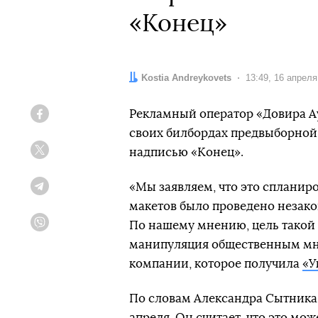
«Конец»
Автор:
Kostia Andreykovets
Дата:
13:49, 16 апреля
Рекламный оператор «Довира А
Facebook
своих билбордах предвыборной
надписью «Конец».
Twitter
«Мы заявляем, что это сплани
Telegram
макетов было проведено незако
По нашему мнению, цель тако
Viber
манипуляция общественным мне
компании, которое получила
«У
По словам Александра Сытника,
апреля. Он считает, что это мож