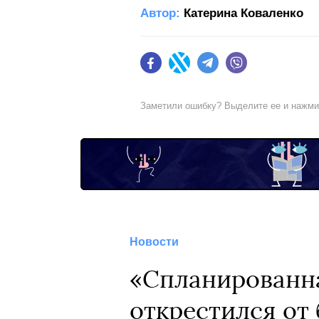
Автор:
Катерина Коваленко
Facebook
Twitter
Telegram
Viber
Заметили ошибку? Выделите ее и нажм
Новости
«Спланированна
открестился от