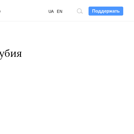
Поддержать
е
Поиск
UA
EN
по
сайту
рубия