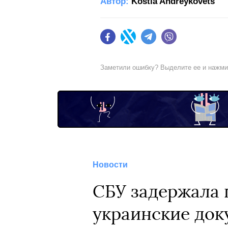
Автор:
Kostia Andreykovets
Facebook
Twitter
Telegram
Viber
Заметили ошибку? Выделите ее и нажм
Новости
СБУ задержала 
украинские док