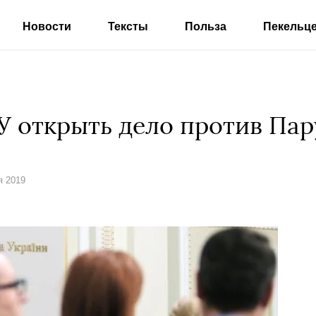
Новости
Тексты
Польза
Пекельц
У открыть дело против Па
я 2019