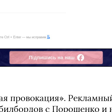
ите
Ctrl
+
Enter
— мы исправим
Підпишись на наш
Facebook
я провокация». Рекламны
 билбордов с Порошенко и