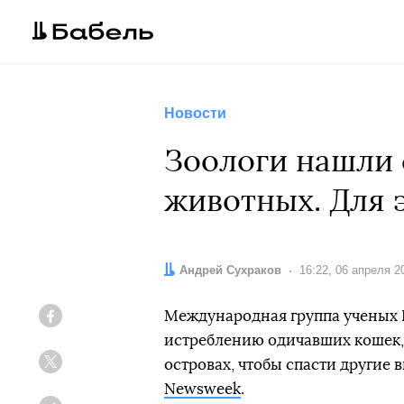
Новости
Зоологи нашли
животных. Для 
Автор:
Андрей Сухраков
Дата:
16:22, 06 апреля 2
Международная группа ученых I
Facebook
истреблению одичавших кошек, 
островах, чтобы спасти другие
Twitter
Newsweek
.