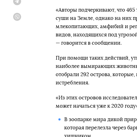
Telegram
«Авторы подчеркивают, что 465
суши на Земле, однако на них 
Viber
млекопитающих, амфибий и репт
видов, находящихся под угрозой
— говорится в сообщении.
При помощи таких действий, ут
наиболее вымирающих животных
отобрали 292 острова, которые,
истребления.
«Из этих островов исследовател
может начаться уже к 2020 году
В зоопарке мира дикой при
которая перелезла через бар
хищником.