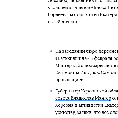
Добавим, движение «Кто заказа
увольнения членов «Блока Пет
Гордеева, которых отец Екатер
своей дочери.
На заседании бюро Херсонс
«Батькивщина» 8 февраля 
Мангера
. Его подозревают в
Екатерины Гандзюк. Сам он
провокацией.
Губернатор Херсонской обл
совета Владислав Мангер
от
Херсона и активистки Екате
убийству, заявив, что все сл