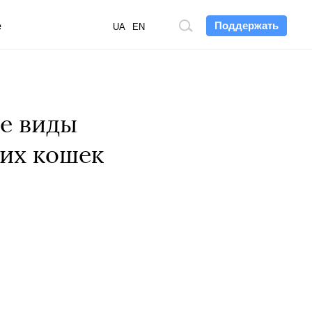
Поддержать
е
Поиск
UA
EN
по
сайту
е виды
ших кошек