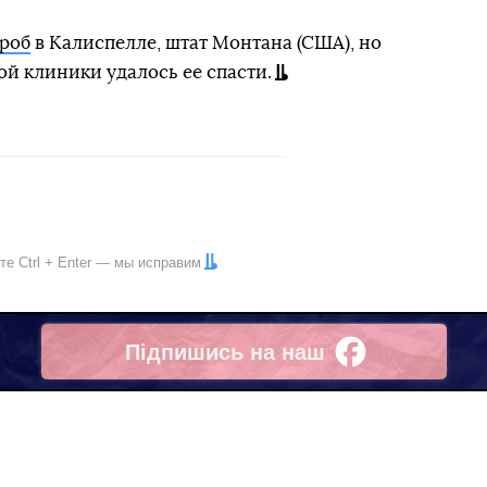
гроб
в Калиспелле, штат Монтана (США), но
й клиники удалось ее спасти.
ите
Ctrl
+
Enter
— мы исправим
Підпишись на наш
Facebook