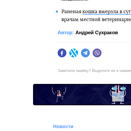
Раненая
кошка вмерзла в су
врачам местной ветеринарно
Автор:
Андрей Сухраков
Facebook
Twitter
Telegram
Viber
Заметили ошибку? Выделите ее и нажм
Новости