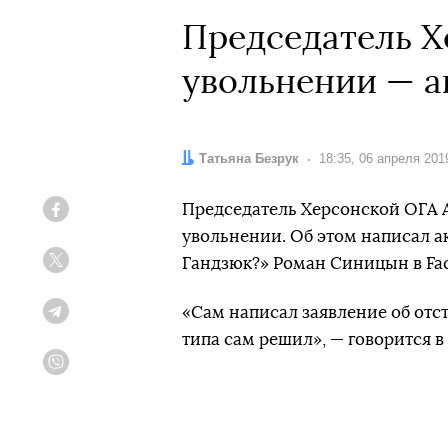
Председатель Х
увольнении — а
Автор:
Татьяна Безрук
Дата:
18:35, 06 апреля 201
Председатель Херсонской ОГА А
Facebook
увольнении. Об этом написал а
Гандзюк?» Роман Синицын в Fa
Twitter
«Сам написал заявление об отст
Telegram
типа сам решил», — говорится 
Viber