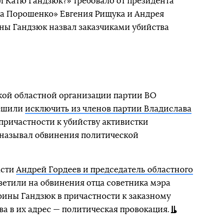
л Катю Гандзюк?» требовало от президента
ра Порошенко» Евгения Рищука и Андрея
ины Гандзюк назвал заказчиками убийства
кой областной организации партии ВО
решили
исключить из членов партии Владислава
 причастности к убийству активистки
 называл обвинения политической
асти
Андрей Гордеев и председатель областного
ветили на обвинения отца советника мэра
рины Гандзюк в причастности к заказному
ова в их адрес — политическая провокация.