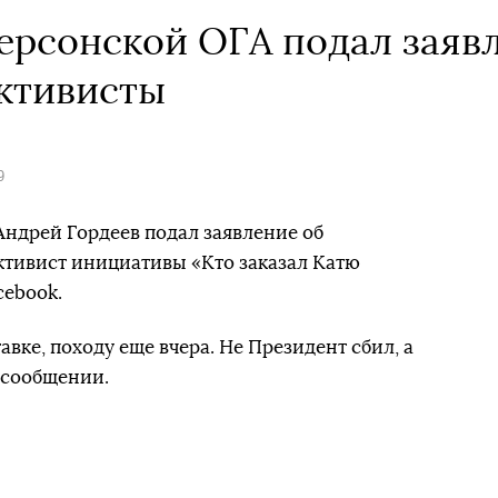
ерсонской ОГА подал заяв
ктивисты
9
ндрей Гордеев подал заявление об
ктивист инициативы «Кто заказал Катю
cebook.
авке, походу еще вчера. Не Президент сбил, а
в сообщении.