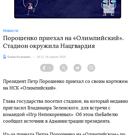
Новости
Порошенко приехал на «Олимпийский».
Стадион окружила Нацгвардия
Автор:
Елена Козаченко
Дата:
19:13, 04 апреля 2019
1
Facebook
Twitter
Telegram
Viber
Президент Петр Порошенко приехал со своим кортежем
на НСК «Олимпийский».
Глава государства посетил стадион, на который недавно
пригласил Владимира Зеленского, для встречи с
командой «Игр Непокоренных». Об этом theБабелю
сообщил источник в Администрации президента.
Из-за приезда Петра Порошенко на «Олимпийском» по