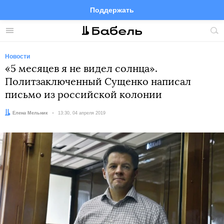
Поддержать
Facebook
Telegram
Twitter
Instagram
Меню
Пои
по
сай
Новости
«5 месяцев я не видел солнца».
Политзаключенный Сущенко написал
письмо из российской колонии
Автор:
Елена Мельник
Дата:
13:30, 04 апреля 2019