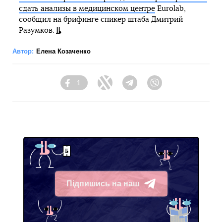
сдать анализы в медицинском центре
Eurolab,
сообщил на брифинге спикер штаба Дмитрий
Разумков.
Автор:
Елена Козаченко
1
Facebook
Twitter
Telegram
Viber
Підпишись на наш
Telegram