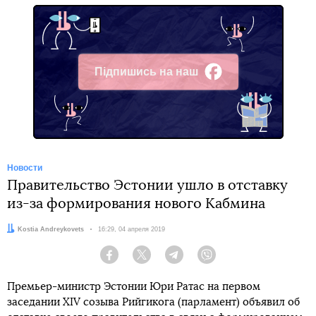
Підпишись на наш
Facebook
Новости
Правительство Эстонии ушло в отставку
из-за формирования нового Кабмина
Автор:
Kostia Andreykovets
Дата:
16:29, 04 апреля 2019
Facebook
Twitter
Telegram
Viber
Премьер-министр Эстонии Юри Ратас на первом
заседании XIV созыва Рийгикога (парламент) объявил об