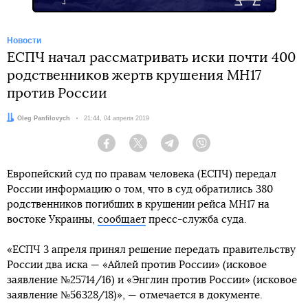
Новости
ЕСПЧ начал рассматривать иски почти 400
родственников жертв крушения MH17
против России
Автор:
Oleg Panfilovych
Дата:
21:44, 04 апреля 2019
Facebook
Twitter
Telegram
Viber
Европейский суд по правам человека (ЕСПЧ) передал
России информацию о том, что в суд обратились 380
родственников погибших в крушении рейса MH17 на
востоке Украины,
сообщает
пресс-служба суда.
«ЕСПЧ 3 апреля принял решение передать правительству
России два иска — «Айлей против России» (исковое
заявление №25714/16) и «Энглин против России» (исковое
заявление №56328/18)», — отмечается в документе.