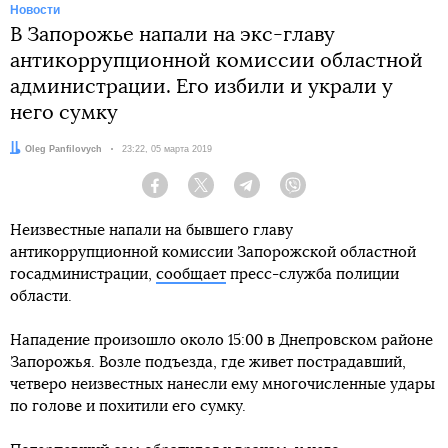
Новости
В Запорожье напали на экс-главу
антикоррупционной комиссии областной
администрации. Его избили и украли у
него сумку
Автор:
Oleg Panfilovych
Дата:
23:22, 05 марта 2019
Facebook
Twitter
Telegram
Viber
Неизвестные напали на бывшего главу
антикоррупционной комиссии Запорожской областной
госадминистрации,
сообщает
пресс-служба полиции
области.
Нападение произошло около 15:00 в Днепровском районе
Запорожья. Возле подъезда, где живет пострадавший,
четверо неизвестных нанесли ему многочисленные удары
по голове и похитили его сумку.