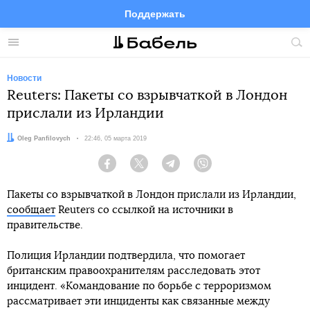
Поддержать
Facebook
Telegram
Twitter
Instagram
Меню
Пои
по
сай
Новости
Reuters: Пакеты со взрывчаткой в Лондон
прислали из Ирландии
Автор:
Oleg Panfilovych
Дата:
22:46, 05 марта 2019
Facebook
Twitter
Telegram
Viber
Пакеты со взрывчаткой в Лондон прислали из Ирландии,
сообщает
Reuters со ссылкой на источники в
правительстве.
Полиция Ирландии подтвердила, что помогает
британским правоохранителям расследовать этот
инцидент. «Командование по борьбе с терроризмом
рассматривает эти инциденты как связанные между