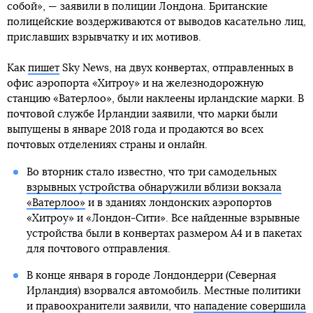
собой», — заявили в полиции Лондона. Британские
полицейские воздерживаются от выводов касательно лиц,
приславших взрывчатку и их мотивов.
Как
пишет
Sky News, на двух конвертах, отправленных в
офис аэропорта «Хитроу» и на железнодорожную
станцию «Ватерлоо», были наклеены ирландские марки. В
почтовой службе Ирландии заявили, что марки были
выпущены в январе 2018 года и продаются во всех
почтовых отделениях страны и онлайн.
Во вторник стало известно, что три самодельных
взрывных устройства обнаружили вблизи вокзала
«Ватерлоо»
и в зданиях лондонских аэропортов
«Хитроу» и «Лондон-Сити». Все найденные взрывные
устройства были в конвертах размером А4 и в пакетах
для почтового отправления.
В конце января в городе Лондондерри (Северная
Ирландия) взорвался автомобиль. Местные политики
и правоохранители заявили, что
нападение совершила