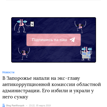
Підпишись на наш
Telegram
Новости
В Запорожье напали на экс-главу
антикоррупционной комиссии областной
администрации. Его избили и украли у
него сумку
Автор:
Oleg Panfilovych
Дата:
23:22, 05 марта 2019