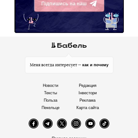
Підпишись на наш
Telegram
как и почему
Меня всегда интересует —
Новости
Редакция
Тексты
Інвестори
Польза
Реклама
Пекельце
Карта сайта
Facebook
Telegram
Twitter
Instagram
YouTube
TikTok