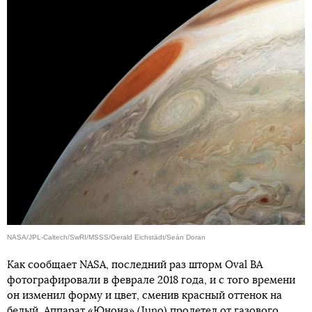
NASA/JPL-Caltech/SwRI/MSSS/Gerald Eichstädt/Seán Doran
Как сообщает NASA, последний раз шторм Oval BA
фотографировали в феврале 2018 года, и с того времени
он изменил форму и цвет, сменив красный оттенок на
белый. Аппарат «Юнона» (Juno) пролетел от газового