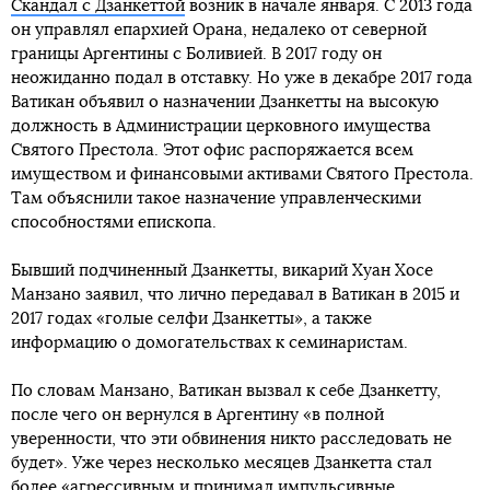
Скандал с Дзанкеттой
возник в начале января. С 2013 года
он управлял епархией Орана, недалеко от северной
границы Аргентины с Боливией. В 2017 году он
неожиданно подал в отставку. Но уже в декабре 2017 года
Ватикан объявил о назначении Дзанкетты на высокую
должность в Администрации церковного имущества
Святого Престола. Этот офис распоряжается всем
имуществом и финансовыми активами Святого Престола.
Там объяснили такое назначение управленческими
способностями епископа.
Бывший подчиненный Дзанкетты, викарий Хуан Хосе
Манзано заявил, что лично передавал в Ватикан в 2015 и
2017 годах «голые селфи Дзанкетты», а также
информацию о домогательствах к семинаристам.
По словам Манзано, Ватикан вызвал к себе Дзанкетту,
после чего он вернулся в Аргентину «в полной
уверенности, что эти обвинения никто расследовать не
будет». Уже через несколько месяцев Дзанкетта стал
более «агрессивным и принимал импульсивные