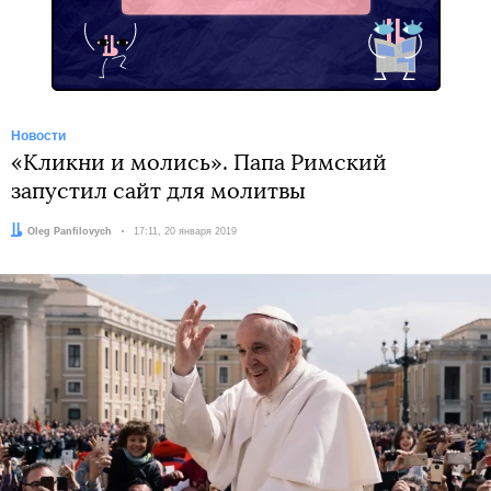
Новости
«Кликни и молись». Папа Римский
запустил сайт для молитвы
Автор:
Oleg Panfilovych
Дата:
17:11, 20 января 2019