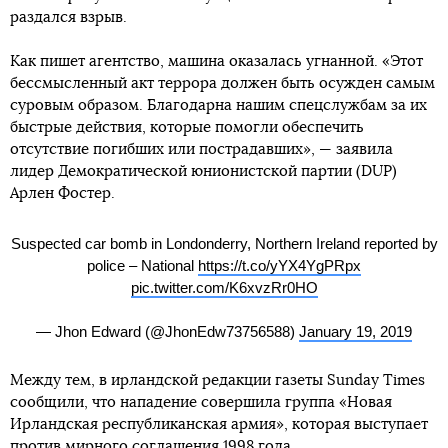
раздался взрыв.
Как пишет агентство, машина оказалась угнанной. «Этот
бессмысленный акт террора должен быть осужден самым
суровым образом. Благодарна нашим спецслужбам за их
быстрые действия, которые помогли обеспечить
отсутствие погибших или пострадавших», — заявила
лидер Демократической юнионистской партии (DUP)
Арлен Фостер.
Suspected car bomb in Londonderry, Northern Ireland reported by
police – National
https://t.co/yYX4YgPRpx
pic.twitter.com/K6xvzRr0HO
— Jhon Edward (@JhonEdw73756588)
January 19, 2019
Между тем, в ирландской редакции газеты Sunday Times
сообщили, что нападение совершила группа «Новая
Ирландская республиканская армия», которая выступает
против мирного соглашения 1998 года.