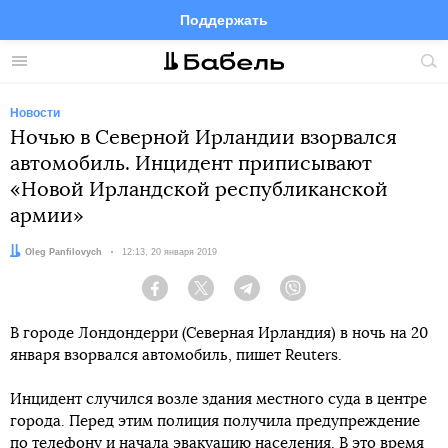
Поддержать
Facebook
Telegram
Twitter
Instagram
Меню
Пои
по
сай
Новости
Ночью в Северной Ирландии взорвался
автомобиль. Инцидент приписывают
«Новой Ирландской республиканской
армии»
Автор:
Oleg Panfilovych
Дата:
12:13, 20 января 2019
Facebook
Twitter
Telegram
Viber
В городе Лондондерри (Северная Ирландия) в ночь на 20
января взорвался автомобиль, пишет Reuters.
Инцидент случился возле здания местного суда в центре
города. Перед этим полиция получила предупреждение
по телефону и начала эвакуацию населения. В это время