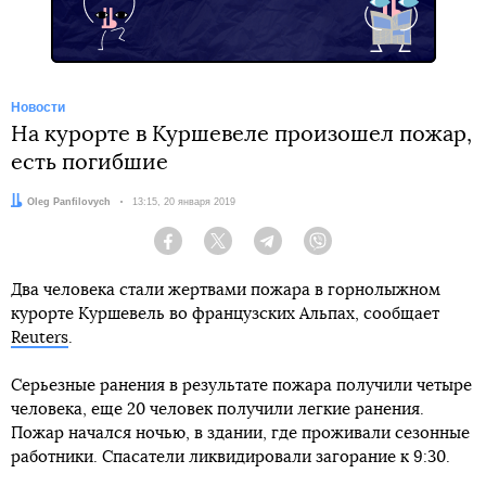
Новости
На курорте в Куршевеле произошел пожар,
есть погибшие
Автор:
Oleg Panfilovych
Дата:
13:15, 20 января 2019
Facebook
Twitter
Telegram
Viber
Два человека стали жертвами пожара в горнолыжном
курорте Куршевель во французских Альпах, сообщает
Reuters
.
Серьезные ранения в результате пожара получили четыре
человека, еще 20 человек получили легкие ранения.
Пожар начался ночью, в здании, где проживали сезонные
работники. Спасатели ликвидировали загорание к 9:30.