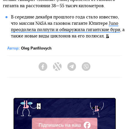
гиганта на расстоянии 38—55 тысяч километров.
В середине декабря прошлого года стало известно,
что миссия NASA на газовом гиганте Юпитере
Juno
преодолела полпути и обнаружила гигантские бури
, а
также новые виды циклонов на его полюсах.
Автор:
Oleg Panfilovych
Facebook
Twitter
Telegram
Viber
Підпишись на наш
Facebook