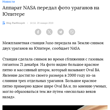
Новости
Аппарат NASA передал фото ураганов на
Юпитере
Автор:
Oleg Panfilovych
Дата:
14:14, 20 января 2019
Facebook
Twitter
Telegram
Viber
Межпланетная станция Juno передала на Землю снимок
двух ураганов на Юпитере, сообщает NASA.
Станция сделала снимок во время сближения с газовым
гигантом 21 декабря. На фото видно большое красное
пятно и массивный шторм, который называют Oval BA.
Явление достигло своего размера в 2000 году из-за
слияния трех отдельных ураганов. Большое красное
пятно примерно вдвое шире Oval BA и, по мнению ученых,
могло образоваться тем же путем «несколько веков
назад».