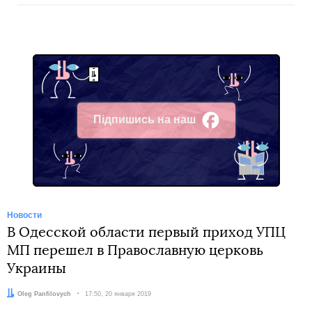
Підпишись на наш
Facebook
Новости
В Одесской области первый приход УПЦ
МП перешел в Православную церковь
Украины
Автор:
Oleg Panfilovych
Дата:
17:50, 20 января 2019