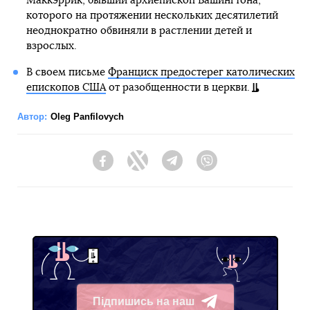
Маккэррик, бывший архиепископ Вашингтона,
которого на протяжении нескольких десятилетий
неоднократно обвиняли в растлении детей и
взрослых.
В своем письме
Франциск предостерег католических
епископов США
от разобщенности в церкви.
Автор:
Oleg Panfilovych
Facebook
Twitter
Telegram
Viber
Підпишись на наш
Telegram