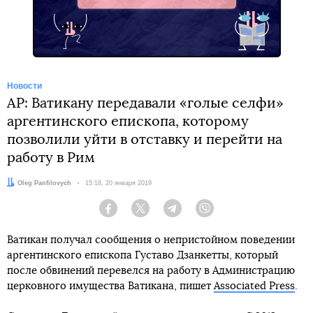
Новости
AP: Ватикану передавали «голые селфи»
аргентинского епископа, которому
позволили уйти в отставку и перейти на
работу в Рим
Автор:
Oleg Panfilovych
Дата:
15:18, 20 января 2019
Facebook
Twitter
Telegram
Viber
Ватикан получал сообщения о непристойном поведении
аргентинского епископа Густаво Дзанкетты, который
после обвинений перевелся на работу в Администрацию
церковного имущества Ватикана, пишет
Associated Press
.