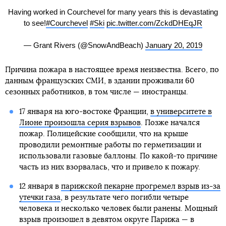
Having worked in Courchevel for many years this is devastating
to see!
#Courchevel
#Ski
pic.twitter.com/ZckdDHEqJR
— Grant Rivers (@SnowAndBeach)
January 20, 2019
Причина пожара в настоящее время неизвестна. Всего, по
данным французских СМИ, в здании проживали 60
сезонных работников, в том числе — иностранцы.
17 января на юго-востоке Франции,
в университете в
Лионе произошла серия взрывов
. Позже начался
пожар. Полицейские сообщили, что на крыше
проводили ремонтные работы по герметизации и
использовали газовые баллоны. По какой-то причине
часть из них взорвалась, что и привело к пожару.
12 января в
парижской пекарне прогремел взрыв из-за
утечки газа
, в результате чего погибли четыре
человека и несколько человек были ранены. Мощный
взрыв произошел в девятом округе Парижа — в