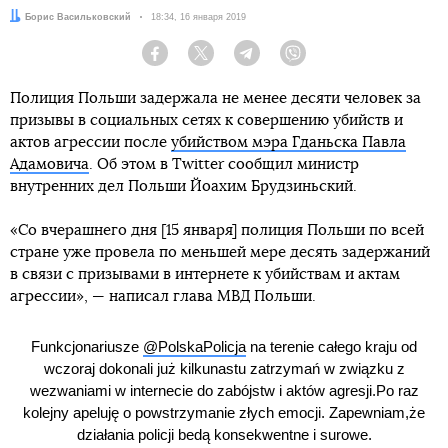
Автор:
Борис Васильковский
Дата:
18:34, 16 января 2019
Facebook
Twitter
Telegram
Viber
Полиция Польши задержала не менее десяти человек за
призывы в социальных сетях к совершению убийств и
актов агрессии после
убийством мэра Гданьска Павла
Адамовича
. Об этом в Twitter сообщил министр
внутренних дел Польши Йоахим Брудзиньский.
«Со вчерашнего дня [15 января] полиция Польши по всей
стране уже провела по меньшей мере десять задержаний
в связи с призывами в интернете к убийствам и актам
агрессии», — написал глава МВД Польши.
Funkcjonariusze
@PolskaPolicja
na terenie całego kraju od
wczoraj dokonali już kilkunastu zatrzymań w związku z
wezwaniami w internecie do zabójstw i aktów agresji.Po raz
kolejny apeluję o powstrzymanie złych emocji. Zapewniam,że
działania policji bedą konsekwentne i surowe.