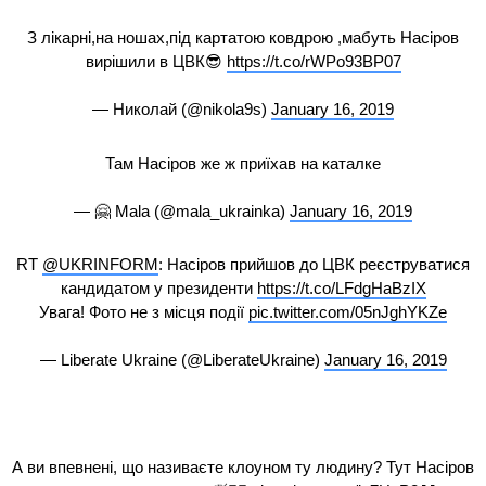
З лікарні,на ношах,під картатою ковдрою ,мабуть Насіров
вирішили в ЦВК😎
https://t.co/rWPo93BP07
— Николай (@nikola9s)
January 16, 2019
Там Насіров же ж приїхав на каталке
— 🤗 Mala (@mala_ukrainka)
January 16, 2019
RT
@UKRINFORM
: Насіров прийшов до ЦВК реєструватися
кандидатом у президенти
https://t.co/LFdgHaBzIX
Увага! Фото не з місця події
pic.twitter.com/05nJghYKZe
— Liberate Ukraine (@LiberateUkraine)
January 16, 2019
А ви впевнені, що називаєте клоуном ту людину? Тут Насіров