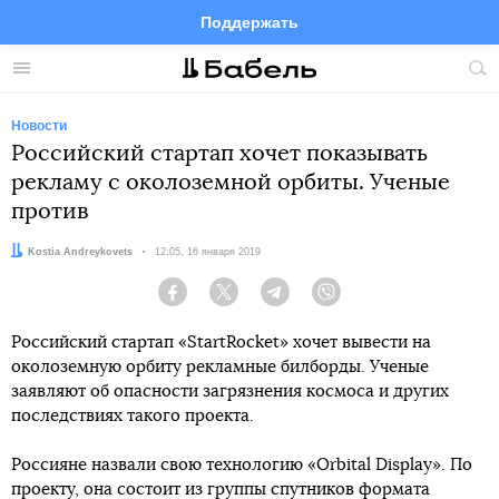
Поддержать
Facebook
Telegram
Twitter
Instagram
Меню
Пои
по
сай
Новости
Российский стартап хочет показывать
рекламу с околоземной орбиты. Ученые
против
Автор:
Kostia Andreykovets
Дата:
12:05, 16 января 2019
Facebook
Twitter
Telegram
Viber
Российский стартап «StartRocket» хочет вывести на
околоземную орбиту рекламные билборды. Ученые
заявляют об опасности загрязнения космоса и других
последствиях такого проекта.
Россияне назвали свою технологию «Orbital Display». По
проекту, она состоит из группы спутников формата