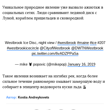
Уникальное природное явление уже вызвало ажиотаж в
социальных сетях. Люди сравнивают ледяной диск с
Луной, кораблем пришельцев и сковородкой.
Westbrook Ice Disc, night view /
#westbrook
#maine
#ice
#207
#westbrookicecircle
@CityofWestbrook
@DWTNWestbrook
pic.twitter.com/6vADZPPaSa
— mike 🦞 popovic (@mikepop)
January 16, 2019
Такое явления возникает на изгибах рек, когда более
сильное течение равномерно омывает замерзшую воду и
собирает в эпицентр водоворота куски льда.
Автор:
Kostia Andreykovets