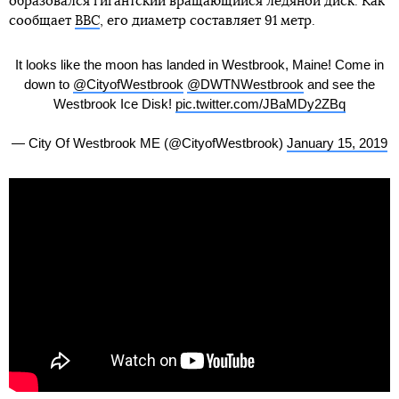
образовался гигантский вращающийся ледяной диск. Как
сообщает
BBC
, его диаметр составляет 91 метр.
It looks like the moon has landed in Westbrook, Maine! Come in
down to
@CityofWestbrook
@DWTNWestbrook
and see the
Westbrook Ice Disk!
pic.twitter.com/JBaMDy2ZBq
— City Of Westbrook ME (@CityofWestbrook)
January 15, 2019