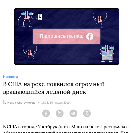
Підпишись на наш
Facebook
Новости
В США на реке появился огромный
вращающийся ледяной диск
Автор:
Kostia Andreykovets
Дата:
17:33, 16 января 2019
Facebook
Twitter
Telegram
Viber
В США в городе Уэстбрук (штат Мэн) на реке Преспумскот