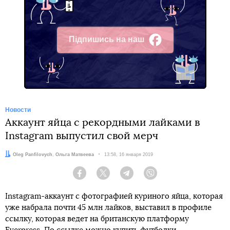
Підпишись на наш
Facebook
Новости
Аккаунт яйца с рекордными лайками в
Instagram выпустил свой мерч
Авторы:
Oleg Panfilovych
,
Ольга Матвеева
Дата:
13:58, 16 января 2019
Facebook
Twitter
Telegram
Viber
Instagram-аккаунт с фотографией куриного яйца, которая
уже набрала почти 45 млн лайков, выставил в профиле
ссылку, которая ведет на британскую платформу