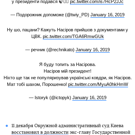
у президенти подався 🍃🤦‍♀️
pic.twitter.com/is7HcP2JJc
— Подорожник допоможе (@twiy_PD)
January 16, 2019
Ну шо, пацани? Кажуть Насіров прийшов з документами у
ЦВК.
pic.twitter.com/TGA6RmwGUk
— речник (@rechnikato)
January 16, 2019
Я буду топить за Насірова.
Насіров мій президент!
Ніхто ще так не популяризував українські ковдри, як Насіров.
Мат тобі шахом, Порошенко!
pic.twitter.com/MyuA0hkHmW
— Istoryk (@ictopyk)
January 16, 2019
11 декабря Окружной административный суд Киева
восстановил в должности
экс-главу Государственной