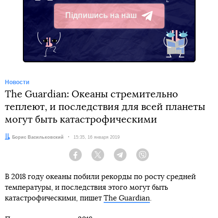
Підпишись на наш
Telegram
Новости
The Guardian: Океаны стремительно
теплеют, и последствия для всей планеты
могут быть катастрофическими
Автор:
Борис Васильковский
Дата:
15:35, 16 января 2019
Facebook
Twitter
Telegram
Viber
В 2018 году океаны побили рекорды по росту средней
температуры, и последствия этого могут быть
катастрофическими, пишет
The Guardian
.