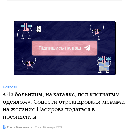
Підпишись на наш
Telegram
Новости
«Из больницы, на каталке, под клетчатым
одеялом». Соцсети отреагировали мемами
на желание Насирова податься в
президенты
Автор:
Ольга Матвеева
Дата:
21:47, 16 января 2019