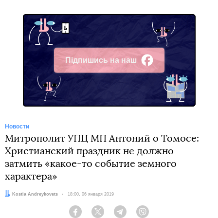
Підпишись на наш
Facebook
Новости
Митрополит УПЦ МП Антоний о Томосе:
Христианский праздник не должно
затмить «какое-то событие земного
характера»
Автор:
Kostia Andreykovets
Дата:
18:00, 06 января 2019
Facebook
Twitter
Telegram
Viber