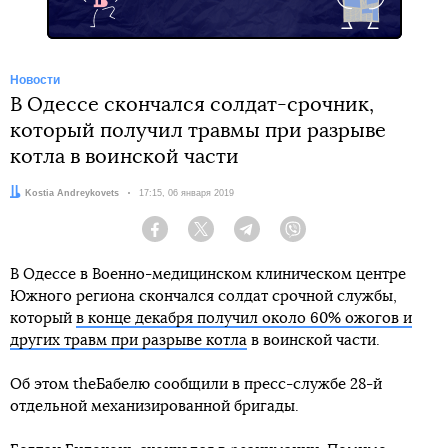
Новости
В Одессе скончался солдат-срочник,
который получил травмы при разрыве
котла в воинской части
Автор:
Kostia Andreykovets
Дата:
17:15, 06 января 2019
Facebook
Twitter
Telegram
Viber
В Одессе в Военно-медицинском клиническом центре
Южного региона скончался солдат срочной службы,
который
в конце декабря получил около 60% ожогов и
других травм при разрыве котла
в воинской части.
Об этом theБабелю сообщили в пресс-службе 28-й
отдельной механизированной бригады.