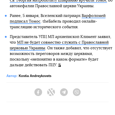
Св. Георгия митрополиту Епифанию вручили Томос
об
автокефалии Православной церкви Украины.
Ранее, 5 января, Вселенский патриарх
Варфоломей
подписал Томос
. theБабель проводил онлайн-
трансляцию исторического события.
Представитель УПЦ МП архиепископ Климент заявил,
что
МП не будет совместно служить с Православной
церковью Украины
. Он также добавил, что отсутствует
возможность переговоров между церквями,
поскольку «непонятно в каком формате» будет
дальше действовать ПЦУ.
Автор:
Kostia Andreykovets
Facebook
Twitter
Telegram
Viber