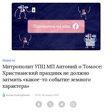
Підпишись на наш
Facebook
Новости
Митрополит УПЦ МП Антоний о Томосе:
Христианский праздник не должно
затмить «какое-то событие земного
характера»
Автор:
Kostia Andreykovets
Дата:
18:00, 06 января 2019
Facebook
Twitter
Telegram
Viber