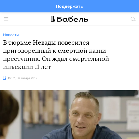
Поддержать
Facebook
Telegram
Twitter
Instagram
Меню
Пои
по
сай
Новости
В тюрьме Невады повесился
приговоренный к смертной казни
преступник. Он ждал смертельной
инъекции 11 лет
Дата:
15:32, 06 января 2019