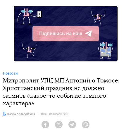
Підпишись на наш
Telegram
Новости
Митрополит УПЦ МП Антоний о Томосе:
Христианский праздник не должно
затмить «какое-то событие земного
характера»
Автор:
Kostia Andreykovets
Дата:
18:00, 06 января 2019
Facebook
Twitter
Telegram
Viber