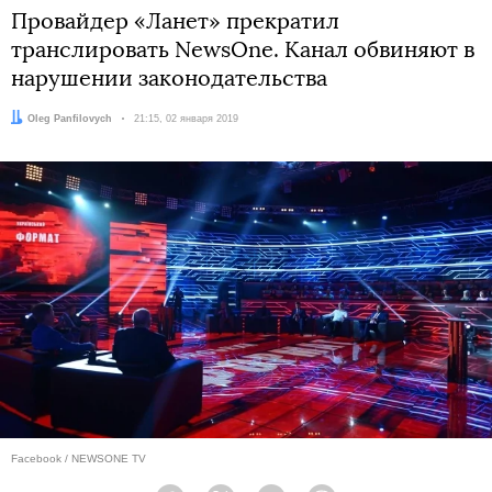
Провайдер «Ланет» прекратил
транслировать NewsOne. Канал обвиняют в
нарушении законодательства
Автор:
Oleg Panfilovych
Дата:
21:15, 02 января 2019
Facebook / NEWSONE TV