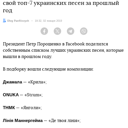
свой топ-7 украинских песен за прошлый
год
Автор:
Oleg Panfilovych
Дата:
19:32, 02 января 2019
Facebook
Twitter
Telegram
Viber
Президент Петр Порошенко в Facebook поделился
собственным списком лучших украинских песен, которые
вышли в прошлом году.
В подборку вошли следующие композиции:
Джамала
— «Крила»;
ONUKA
— «Strum»;
ТНМК
— «Янголи»;
Лінія Маннергейма
— «Де твоя лінія»;