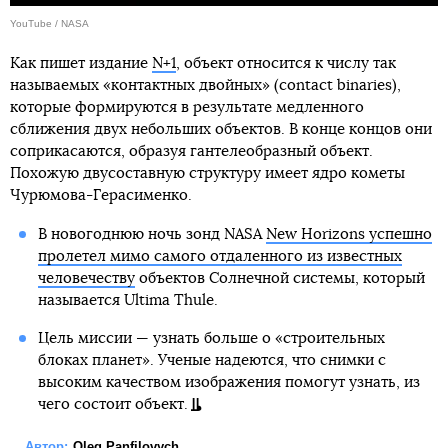
YouTube / NASA
Как пишет издание
N+1
, объект относится к числу так
называемых «контактных двойных» (contact binaries),
которые формируются в результате медленного
сближения двух небольших объектов. В конце концов они
соприкасаются, образуя гантелеобразный объект.
Похожую двусоставную структуру имеет ядро кометы
Чурюмова-Герасименко.
В новогоднюю ночь зонд NASA
New Horizons успешно
пролетел мимо самого отдаленного из известных
человечеству
объектов Солнечной системы, который
называется Ultima Thule.
Цель миссии — узнать больше о «строительных
блоках планет». Ученые надеются, что снимки с
высоким качеством изображения помогут узнать, из
чего состоит объект.
Автор:
Oleg Panfilovych