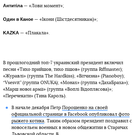
Антитіла
— «Лови момент»;
Один в Каное
— «Ікони (Шістдесятникам)»;
KAZKA
— «Плакала».
В прошлогодний топ-7 украинский президент включил
песни «Тихо прийшов, тихо пішов» (группа Riffmaster);
«Журавлі» (группа The Hardkiss); «Вітчизна» (Pianoboy);
“Vsesvit” (группа ONUKA); «Монах» (группа «ДахаБраха»);
«Марш нової армії» (группа «Воплі Відоплясова)»;
«Перечекати» (Тина Кароль).
В начале декабря Петр
Порошенко на своей
официальной странице в Facebook опубликовал фото
рыжего котика
. Таким образом президент поздравил с
новосельем военных в новом общежитии в Старичах
Львовской области.