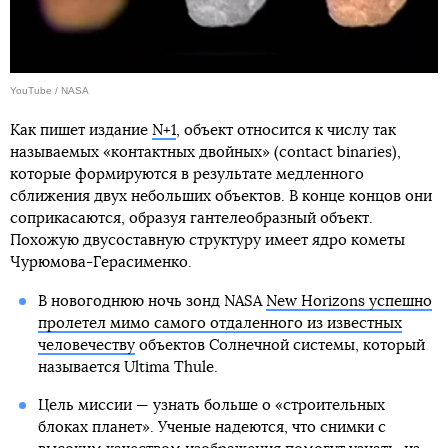
YouTube / NASA
Как пишет издание
N+1
, объект относится к числу так
называемых «контактных двойных» (contact binaries),
которые формируются в результате медленного
сближения двух небольших объектов. В конце концов они
соприкасаются, образуя гантелеобразный объект.
Похожую двусоставную структуру имеет ядро кометы
Чурюмова-Герасименко.
В новогоднюю ночь зонд NASA
New Horizons успешно
пролетел мимо самого отдаленного из известных
человечеству
объектов Солнечной системы, который
называется Ultima Thule.
Цель миссии — узнать больше о «строительных
блоках планет». Ученые надеются, что снимки с