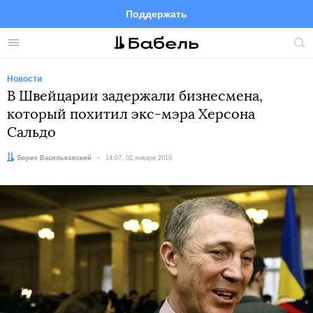
Поддержать
Facebook
Telegram
Twitter
Instagram
Меню
Пои
по
сай
Новости
В Швейцарии задержали бизнесмена,
который похитил экс-мэра Херсона
Сальдо
Автор:
Борис Васильковский
Дата:
14:07, 02 января 2019