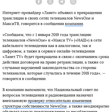
Facebook
Twitter
Telegram
Viber
Интернет-провайдер «Ланет» объявил о прекращении
трансляции в своих сетях телеканалов NewsOne и
МаксиТВ, говорится в сообщении
компании
.
«Сообщаем, что с 1 января 2019 года трансляцию
телеканалов «NewsOne» и «Макси TV» («НАШ») в сети
кабельного телевидения как в аналоговом, так и
цифровом, а также в сервисе онлайн-телевидения
«Ланет.TV» будет прекращена в связи с окончанием срока
действия договоров на право ретрансляции, а также со
случаями нарушений законодательства со стороны
телеканалов, которые случались в течение 2018 года», —
говорится в сообщении.
В компании напомнили, что Национальный совет по
вопросам телевидения и радиовещания назначил
внеплановую
проверку относительно изменения
структуры собственности NewsOne
, а также неоднократно
объявлял каналу предупреждение за несоблюдение