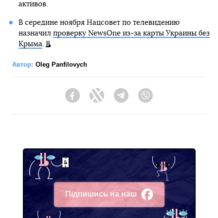
активов.
В середине ноября Нацсовет по телевидению
назначил
проверку NewsOne из-за карты Украины без
Крыма
.
Автор:
Oleg Panfilovych
Facebook
Twitter
Telegram
Viber
Підпишись на наш
Facebook