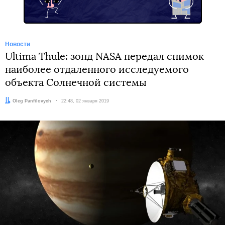
Новости
Ultima Thule: зонд NASA передал снимок
наиболее отдаленного исследуемого
объекта Солнечной системы
Автор:
Oleg Panfilovych
Дата:
22:48, 02 января 2019