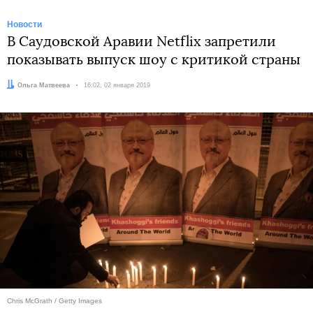
Новости
В Саудовской Аравии Netflix запретили
показывать выпуск шоу с критикой страны
Автор:
Ольга Матвеева
Дата:
16:02, 02 января 2019
Chris McGrath / Getty Images