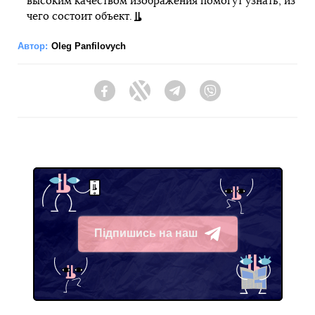
высоким качеством изображения помогут узнать, из
чего состоит объект.
Автор:
Oleg Panfilovych
Facebook
Twitter
Telegram
Viber
Підпишись на наш
Telegram