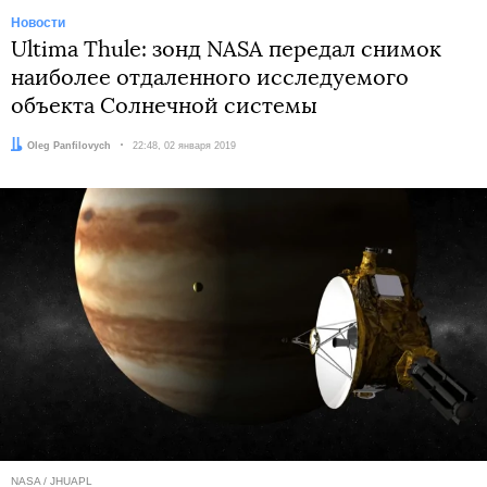
Новости
Ultima Thule: зонд NASA передал снимок
наиболее отдаленного исследуемого
объекта Солнечной системы
Автор:
Oleg Panfilovych
Дата:
22:48, 02 января 2019
NASA / JHUAPL