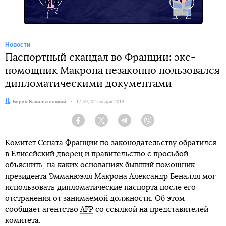
Новости
Паспортный скандал во Франции: экс-
помощник Макрона незаконно пользовался
дипломатическими документами
Автор:
Борис Васильковский
Дата:
17:59, 02 января 2019
Facebook
Twitter
Telegram
Viber
Комитет Сената Франции по законодательству обратился
в Елисейский дворец и правительство с просьбой
объяснить, на каких основаниях бывший помощник
президента Эмманюэля Макрона Александр Беналля мог
использовать дипломатические паспорта после его
отстранения от занимаемой должности. Об этом
сообщает агентство
AFP
со ссылкой на представителей
комитета.