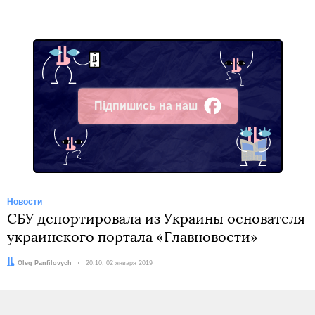
Підпишись на наш
Facebook
Новости
СБУ депортировала из Украины основателя
украинского портала «Главновости»
Автор:
Oleg Panfilovych
Дата:
20:10, 02 января 2019