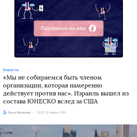
Підпишись на наш
Facebook
Новости
«Мы не собираемся быть членом
организации, которая намеренно
действует против нас». Израиль вышел из
состава ЮНЕСКО вслед за США
Автор:
Ольга Матвеева
Дата:
13:23, 02 января 2019