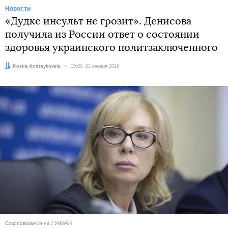
Новости
«Дудке инсульт не грозит». Денисова
получила из России ответ о состоянии
здоровья украинского политзаключенного
Автор:
Kostia Andreykovets
Дата:
15:00, 02 января 2019
Соколовская Инна / УНИАН