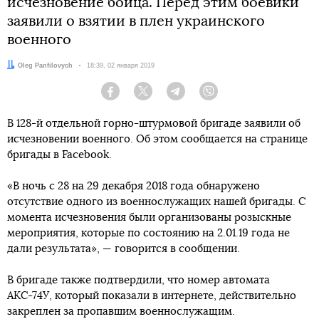
исчезновение бойца. Перед этим боевики
заявили о взятии в плен украинского
военного
Автор:
Oleg Panfilovych
Дата:
18:39, 02 января 2019
Facebook
Twitter
Telegram
Viber
В 128-й отдельной горно-штурмовой бригаде заявили об
исчезновении военного. Об этом сообщается на странице
бригады в Facebook.
«В ночь с 28 на 29 декабря 2018 года обнаружено
отсутствие одного из военнослужащих нашей бригады. С
момента исчезновения были организованы розыскные
мероприятия, которые по состоянию на 2.01.19 года не
дали результата», — говорится в сообщении.
В бригаде также подтвердили, что номер автомата
АКС-74У, который показали в интернете, действительно
закреплен за пропавшим военнослужащим.