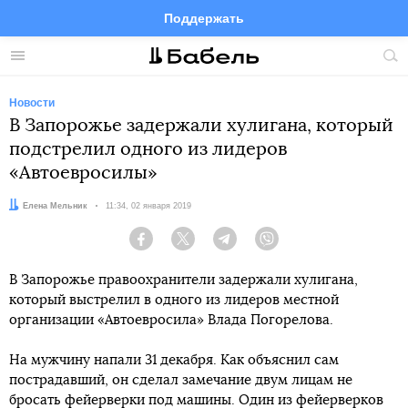
Поддержать
Facebook
Telegram
Twitter
Instagram
Меню
Пои
по
сай
Новости
В Запорожье задержали хулигана, который
подстрелил одного из лидеров
«Автоевросилы»
Автор:
Елена Мельник
Дата:
11:34, 02 января 2019
Facebook
Twitter
Telegram
Viber
В Запорожье правоохранители задержали хулигана,
который выстрелил в одного из лидеров местной
организации «Автоевросила» Влада Погорелова.
На мужчину напали 31 декабря. Как объяснил сам
пострадавший, он сделал замечание двум лицам не
бросать фейерверки под машины. Один из фейерверков