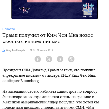
Новости
Трамп получил от Ким Чен Ына новое
«великолепное» письмо
Автор:
Oleg Panfilovych
Дата:
21:44, 02 января 2019
Facebook
Twitter
Telegram
Viber
Президент США Дональд Трамп заявил, что получил
«прекрасное письмо» от лидера КНДР Ким Чен Ына,
сообщает
Bloomberg
.
На заседании своего кабинета министров по вопросу
финансирования строительства стены на границе с
Мексикой американский лидер пошутил, что хотел бы
поделиться письмом с представителями СМИ. «Мы