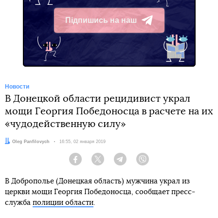
Підпишись на наш
Telegram
Новости
В Донецкой области рецидивист украл
мощи Георгия Победоносца в расчете на их
«чудодейственную силу»
Автор:
Oleg Panfilovych
Дата:
16:55, 02 января 2019
Facebook
Twitter
Telegram
Viber
В Доброполье (Донецкая область) мужчина украл из
церкви мощи Георгия Победоносца, сообщает пресс-
служба
полиции области
.