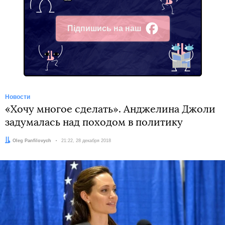
Підпишись на наш
Facebook
Новости
«Хочу многое сделать». Анджелина Джоли
задумалась над походом в политику
Автор:
Oleg Panfilovych
Дата:
21:22, 28 декабря 2018