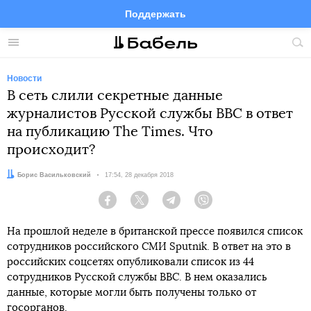
Поддержать
Facebook
Telegram
Twitter
Instagram
Меню
Пои
по
сай
Новости
В сеть слили секретные данные
журналистов Русской службы BBC в ответ
на публикацию The Times. Что
происходит?
Автор:
Борис Васильковский
Дата:
17:54, 28 декабря 2018
Facebook
Twitter
Telegram
Viber
На прошлой неделе в британской прессе появился список
сотрудников российского СМИ Sputnik. В ответ на это в
российских соцсетях опубликовали список из 44
сотрудников Русской службы BBC. В нем оказались
данные, которые могли быть получены только от
госорганов.