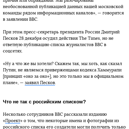
причин или оправданий. Мы разочарованы
необоснованной публикацией данных нашей московской
команды рядом информационных каналов», — говорится
в заявлении BBC.
При этом пресс-секретарь президента России Дмитрий
Песков 28 декабря осудил действия The Times, но не
ответную публикацию списка журналистов BBC в
соцсетях.
«Ну а что же вы хотели? Скажем так, мы хоть, как сказал
Путин, не являемся приверженцами кодекса Хаммурапи
[принцип «око за око»], но это только мы в официальном
плане», —
заявил Песков
.
Что не так с российским списком?
Несколько сотрудников BBC рассказали изданию
«
Проект
» о том, что некоторые имена и фотографии из
российского списка его создатели могли получить только