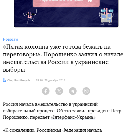
Telegram
Новости
«Пятая колонна уже готова бежать на
переговоры». Порошенко заявил о начале
вмешательства России в украинские
выборы
Автор:
Oleg Panfilovych
Дата:
19:26, 28 декабря 2018
Facebook
Twitter
Telegram
Viber
Россия начала вмешательство в украинский
избирательный процесс. Об это заявил президент Петр
Порошенко, передает
«Інтерфакс-Україна»
.
«К сожалению, Российская Федерация начала