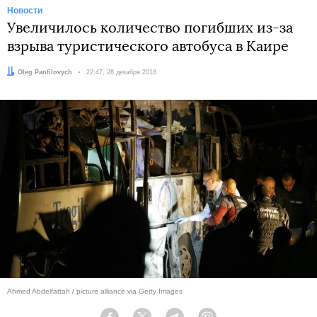
Новости
Увеличилось количество погибших из-за
взрыва туристического автобуса в Каире
Автор:
Oleg Panfilovych
Дата:
22:47, 28 декабря 2018
Ahmed Abdelfattah / picture alliance via Getty Images