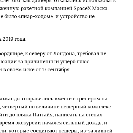
сле того, как дайверы отказались использовать
женную ракетной компанией SpaceX Маска.
е было «пиар-ходом», и устройство не
 2019 года.
ордшире, к северу от Лондона, требовал не
пенсации за причиненный ущерб плюс
 своем иске от 17 сентября.
 команды отправились вместе с тренером на
, четвертый по величине пещерный комплекс
ти до пляжа Паттайя, написать на стенах
 время экскурсии начался сильный дождь, и
ели, которые соединяют пещеры, из-за ливней