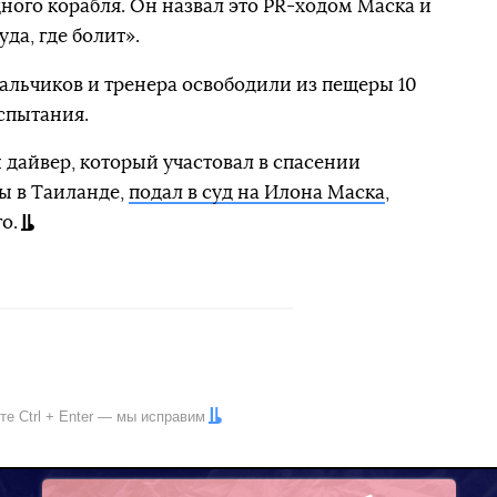
ного корабля. Он назвал это PR-ходом Маска и
уда, где болит».
альчиков и тренера освободили из пещеры 10
спытания.
 дайвер, который участовал в спасении
ы в Таиланде,
подал в суд на Илона Маска
,
о.
ите
Ctrl
+
Enter
— мы исправим