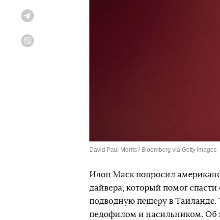
Telegram
Viber
David Paul Morris / Bloomberg via Getty Images
Илон Маск попросил американс
дайвера, который помог спасти
подводную пещеру в Таиланде. Т
педофилом и насильником. Об