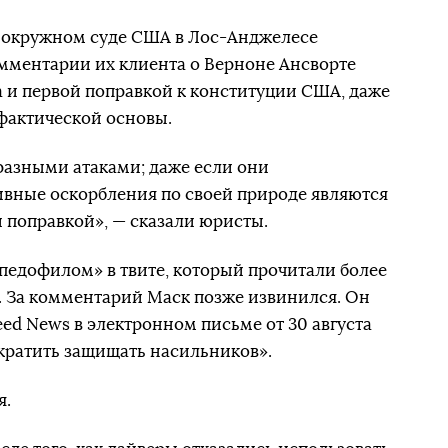
в окружном суде США в Лос-Анджелесе
омментарии их клиента о Верноне Ансворте
 и первой поправкой к конституции США, даже
 фактической основы.
разными атаками; даже если они
ивные оскорбления по своей природе являются
поправкой», — сказали юристы.
«педофилом» в твите, который прочитали более
. За комментарий Маск позже извинился. Он
ed News в электронном письме от 30 августа
кратить защищать насильников».
я.