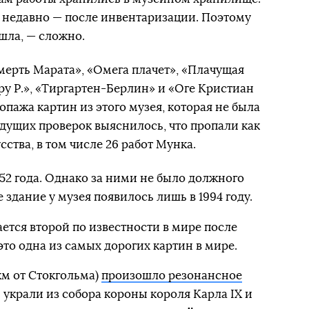
 недавно — после инвентаризации. Поэтому
ошла, — сложно.
мерть Марата», «Омега плачет», «Плачущая
ру Р.», «Тиргартен-Берлин» и «Оге Кристиан
опажа картин из этого музея, которая не была
дущих проверок выяснилось, что пропали как
ства, в том числе 26 работ Мунка.
52 года. Однако за ними не было должного
 здание у музея появилось лишь в 1994 году.
ется второй по известности в мире после
то одна из самых дорогих картин в мире.
км от Стокгольма)
произошло резонансное
й украли из собора короны короля Карла IX и