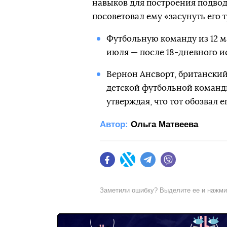
навыков для построения подвод
посоветовал ему «засунуть его т
Футбольную команду из 12 м
июля — после 18-дневного и
Вернон Ансворт, британский
детской футбольной команд
утверждая, что тот обозвал ег
Автор:
Ольга Матвеева
Facebook
Twitter
Telegram
Viber
Заметили ошибку? Выделите ее и нажм