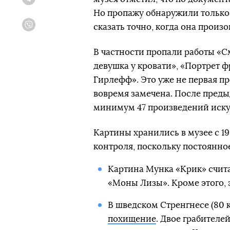
Telegram
Но пропажу обнаружили только
сказать точно, когда она произ
Viber
В частности пропали работы «С
девушка у кровати», «Портрет ф
Гирлефф». Это уже не первая пр
вовремя замечена. После преды
минимум 47 произведений искус
Картины хранились в музее с 19
контроля, поскольку постоянное
Картина Мунка «Крик» счита
«Моны Лизы». Кроме этого, э
В шведском Стренгнесе (80 
похищение
. Двое грабителе