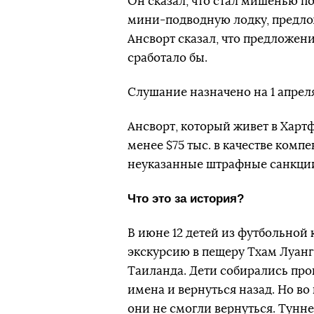
Он сказал, что стал мишенью по
мини-подводную лодку, предло
Ансворт сказал, что предложени
сработало бы.
Слушание назначено на 1 апреля
Ансворт, который живет в Хартф
менее $75 тыс. в качестве ком
неуказанные штрафные санкции в
Что это за история?
В июне 12 детей из футбольной
экскурсию в пещеру Тхам Луанг
Таиланда. Дети собирались прой
имена и вернуться назад. Но во
они не смогли вернуться. Тунн