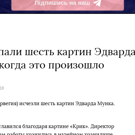
Підпишись на наш
Telegram
пали шесть картин Эдварда
 когда это произошло
018
рвегия) исчезли шесть картин Эдварда Мунка.
лавился благодаря картине «Крик». Директор
там работы хранились в музейном хранилище.