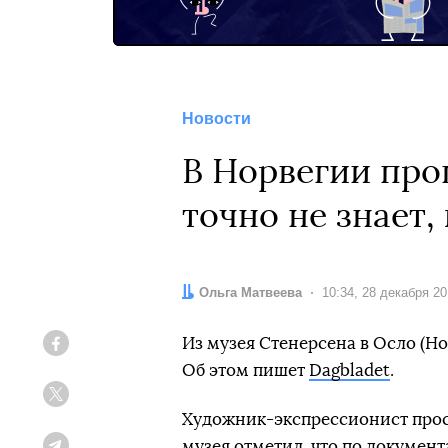
Новости
В Норвегии про
точно не знает,
Автор:
Ольга Матвеева
Дата:
10:34, 28 декабря 2
Из музея Стенерсена в Осло (Но
Facebook
Об этом пишет
Dagbladet
.
Twitter
Художник-экспрессионист прос
музея отметил, что по докумен