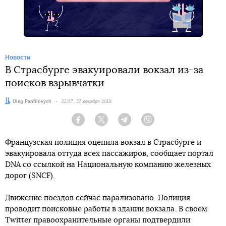
Новости
В Страсбурге эвакуировали вокзал из-за
поисков взрывчатки
Автор:
Oleg Panfilovych
Дата:
22:47, 27 декабря 2018
Facebook
Twitter
Telegram
Viber
Французская полиция оцепила вокзал в Страсбурге и
эвакуировала оттуда всех пассажиров, сообщает портал
DNA со ссылкой на Национальную компанию железных
дорог (SNCF).
Движение поездов сейчас парализовано. Полиция
проводит поисковые работы в здании вокзала. В своем
Twitter правоохранительные органы подтвердили