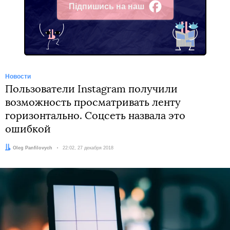
Підпишись на наш
Facebook
Новости
Пользователи Instagram получили
возможность просматривать ленту
горизонтально. Соцсеть назвала это
ошибкой
Автор:
Oleg Panfilovych
Дата:
22:02, 27 декабря 2018