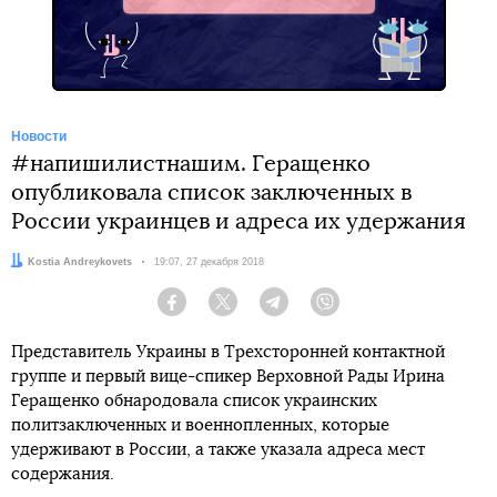
Новости
#напишилистнашим. Геращенко
опубликовала список заключенных в
России украинцев и адреса их удержания
Автор:
Kostia Andreykovets
Дата:
19:07, 27 декабря 2018
Facebook
Twitter
Telegram
Viber
Представитель Украины в Трехсторонней контактной
группе и первый вице-спикер Верховной Рады Ирина
Геращенко обнародовала список украинских
политзаключенных и военнопленных, которые
удерживают в России, а также указала адреса мест
содержания.