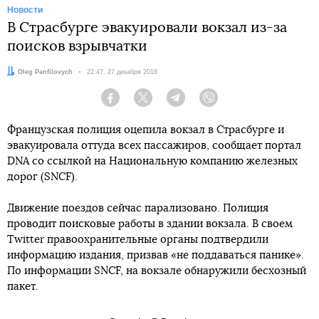
Новости
В Страсбурге эвакуировали вокзал из-за
поисков взрывчатки
Автор:
Oleg Panfilovych
Дата:
22:47, 27 декабря 2018
Facebook
Twitter
Telegram
Viber
Французская полиция оцепила вокзал в Страсбурге и
эвакуировала оттуда всех пассажиров, сообщает портал
DNA со ссылкой на Национальную компанию железных
дорог (SNCF).
Движение поездов сейчас парализовано. Полиция
проводит поисковые работы в здании вокзала. В своем
Twitter правоохранительные органы подтвердили
информацию издания, призвав «не поддаваться панике».
По информации SNCF, на вокзале обнаружили бесхозный
пакет.