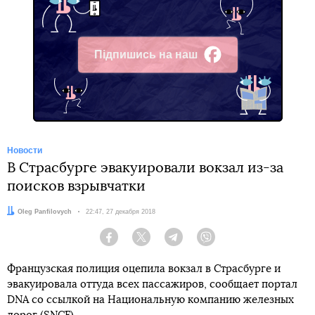
Підпишись на наш
Facebook
Новости
В Страсбурге эвакуировали вокзал из-за
поисков взрывчатки
Автор:
Oleg Panfilovych
Дата:
22:47, 27 декабря 2018
Facebook
Twitter
Telegram
Viber
Французская полиция оцепила вокзал в Страсбурге и
эвакуировала оттуда всех пассажиров, сообщает портал
DNA со ссылкой на Национальную компанию железных