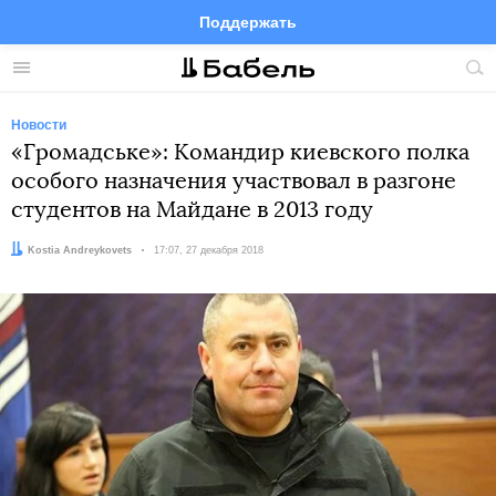
Поддержать
Facebook
Telegram
Twitter
Instagram
Меню
Пои
по
сай
Новости
«Громадське»: Командир киевского полка
особого назначения участвовал в разгоне
студентов на Майдане в 2013 году
Автор:
Kostia Andreykovets
Дата:
17:07, 27 декабря 2018