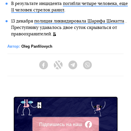
В результате инцидента
погибли четыре человека, еще
11 человек стрелок ранил
.
13 декабря
полиция ликвидировала Шарифа Шекатта
.
Преступнику удавалось двое суток скрываться от
правоохранителей.
Автор:
Oleg Panfilovych
Facebook
Twitter
Telegram
Viber
Підпишись на наш
Facebook