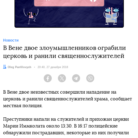
Facebook
Новости
В Вене двое злоумышленников ограбили
церковь и ранили священнослужителей
Автор:
Oleg Panfilovych
Дата:
20:40, 27 декабря 2018
Facebook
Twitter
Telegram
Viber
В Вене двое неизвестных совершили нападение на
церковь и ранили священнослужителей храма, сообщает
местная полиция.
Преступники напали на служителей и прихожан церкви
Марии Иммколата около 13:30. В 16:17 полицейские
обнаружили пострадавших, некоторые из них получили