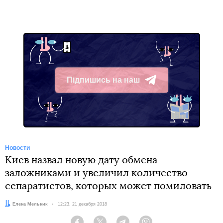
Підпишись на наш
Telegram
Новости
Киев назвал новую дату обмена
заложниками и увеличил количество
сепаратистов, которых может помиловать
Автор:
Елена Мельник
Дата:
12:23, 21 декабря 2018