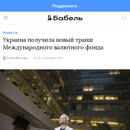
Поддержать
Facebook
Telegram
Twitter
Instagram
Меню
Пои
по
сай
Новости
Украина получила новый транш
Международного валютного фонда
Автор:
Елена Мельник
Дата:
10:23, 21 декабря 2018