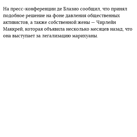
На пресс-конференции де Блазио сообщил, что принял
подобное решение на фоне давления общественных
активистов, а также собственной жены — Чирлейн
Маккрей, которая объявила несколько месяцев назад, что
она выступает за легализацию марихуаны.
Маккрей с 2015 года возглавляет общегородскую
инициативу в области психического здоровья Thrive NYC,
направленную на улучшение психического здоровья
горожан. Она не раз публично заявляла, что легализация
каннабиса сделает его «безопаснее» для потребителей, но
продажа не должна быть бесконтрольной.
Де Блазио рассказал, что сам рос с отцом, который
потерял ногу во время Второй мировой войны и был
зависим от алкоголя и сигарет. Однако сейчас, по мнению
де Блазио, Нью-Йорк принял достаточно мер
предосторожности и готов узаконить употребление
марихуаны. Он добавил, что хочет coздaть «мecтную
индуcтpию кaннaбиca». Губернатор штата Нью-Йорк