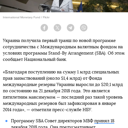
International Monetary Fund / Flickr
Facebook
Twitter
Telegram
Viber
Украина получила первый транш по новой программе
сотрудничества с Международным валютным фондом на
условиях программы Stand-By Arrangement (SBA). Об этом
сообщает Национальный банк.
«Благодаря поступлению на сумму 1 млрд специальных
прав заимствований (около $1,4 млрд) от Фонда
международные резервы Украины выросли до $20,1 млрд
по состоянию на 21 декабря 2018 года. Это является
пятилетним максимумом — последний раз такой уровень
международных резервов был зафиксирован в январе
2014 года», — отметили пресс-службе НБУ.
Программу SBA Совет директоров МВФ
принял 18
декабря 2018 года
. Она предусматривает