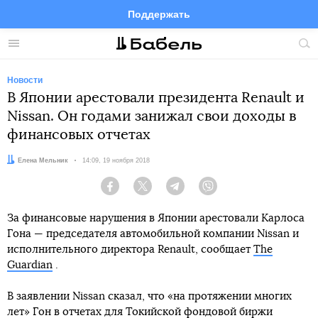
Поддержать
Facebook
Telegram
Twitter
Instagram
Меню
Пои
по
сай
Новости
В Японии арестовали президента Renault и
Nissan. Он годами занижал свои доходы в
финансовых отчетах
Автор:
Елена Мельник
Дата:
14:09, 19 ноября 2018
Facebook
Twitter
Telegram
Viber
За финансовые нарушения в Японии арестовали Карлоса
Гона — председателя автомобильной компании Nissan и
исполнительного директора Renault, сообщает
The
Guardian
.
В заявлении Nissan сказал, что «на протяжении многих
лет» Гон в отчетах для Токийской фондовой биржи