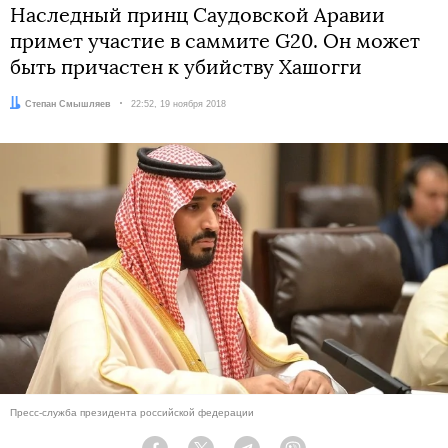
Наследный принц Саудовской Аравии
примет участие в саммите G20. Он может
быть причастен к убийству Хашогги
Автор:
Степан Смышляев
Дата:
22:52, 19 ноября 2018
Пресс-служба президента российской федерации