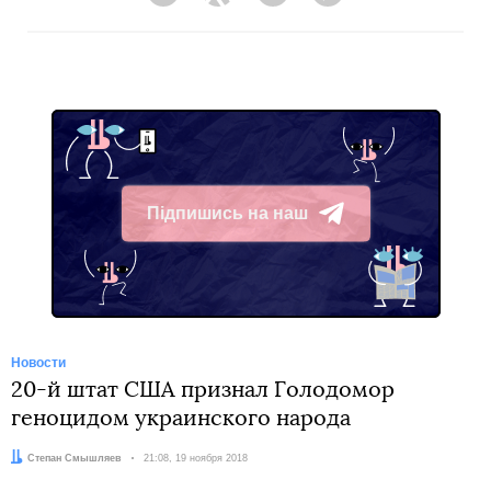
Facebook
Twitter
Telegram
Viber
Підпишись на наш
Telegram
Новости
20-й штат США признал Голодомор
геноцидом украинского народа
Автор:
Степан Смышляев
Дата:
21:08, 19 ноября 2018