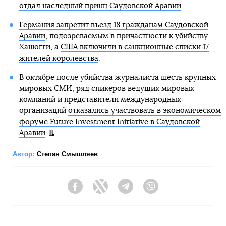
отдал наследный принц Саудовской Аравии
.
Германия запретит въезд 18 гражданам Саудовской
Аравии
, подозреваемым в причастности к убийству
Хашогги, а
США включили в санкционные списки 17
жителей королевства
.
В октябре после убийства журналиста шесть крупных
мировых СМИ, ряд спикеров ведущих мировых
компаний и представители международных
организаций
отказались участвовать в экономическом
форуме Future Investment Initiative в Саудовской
Аравии
.
Автор:
Степан Смышляев
Facebook
Twitter
Telegram
Viber