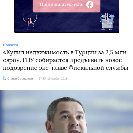
Підпишись на наш
Facebook
Новости
«Купил недвижимость в Турции за 2,5 млн
евро». ГПУ собирается предъявить новое
подозрение экс-главе Фискальной службы
Автор:
Степан Смышляев
Дата:
17:35, 19 ноября 2018