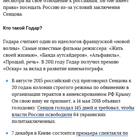
несмотря на свое отношение к россиянам, он «не имеет
права» посещать Россию из-за условий заключения
Сенцова.
Кто такой Годар?
Годара считают один из идеологов французской «новой
волны». Самые известные фильмы режиссера: «Жить
своей жизнью», «Банда аутсайдеров», «Альфавиль»,
«Прощай, речь». В 2011 году Годар получил премию
«Оскар» за вклад в развитие кинематографа.
В августе 2015 российский суд приговорил Сенцова к
20 годам колонии строгого режима по обвинению в
организации терактов в аннексированном РФ Крыму.
Он свою вину не признает, а 14 мая 2018 объявил
голодовку.
Сенцов голодал 145 дней и требовал, чтобы
власти России освободили
64 украинских
политзаключенных.
7 декабря в Киеве состоится
премьера спектакля по