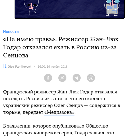
Новости
«Не имею права». Режиссер Жан-Люк
Годар отказался ехать в Россию из-за
Сенцова
Автор:
Oleg Panfilovych
Дата:
16:00, 19 ноября 2018
Facebook
Twitter
Telegram
Viber
Французский режиссер Жан-Люк Годар отказался
посещать Россию из-за того, что его коллега —
украинский режиссер Олег Сенцов — содержится в
тюрьме, передает
«Медиазона»
.
В заявлении, которое опубликовало Общество
французских кинорежиссеров, Годар заявил, что