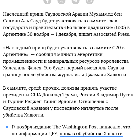
Facebook
Twitter
Telegram
Viber
Наследный принц Саудовской Аравии Мухаммед бен
Салман Аль Сауд будет участвовать в саммите глав
государств и правительств «Большой двадцатки» (G20) в
Аргентине 30 ноября — 1 декабря, пишет Associated Press.
«Наследный принц будет участвовать в саммите G20 в
Аргентине», — сообщил министр энергетики,
промышленности и минеральных ресурсов королевства
Халед аль-Фалех. Это будет первый выезд Аль Сауд за
границу после убийства журналиста Джамаля Хашогги.
В саммите, средb прочих, должны принять участие
президенты США Дональд Трамп, России Владимир Путин
и Турции Реджеп Тайип Эрдоган. Отношения с
Саудовской Аравией у последнего натянутые после
убийства Хашогги.
17 ноября издание The Washington Post написало, что,
по информации ЦРУ,
приказ об убийстве Хашогги