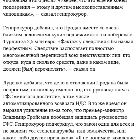
«половина этого дела». «Уверен, что это еще не конец
подозрения — этому и другим высокопоставленным
чиновникам», — сказал генпрокурор.
Генпрокурор добавил, что Продан вместе «с очень
близким человеком» купил недвижимость на побережье
Турции за 2,5 млн евро. «Фактаж у следствия я бы назвал
перфектным. Следствие располагает полностью
многомесячной перепиской всех действующих лиц: кто,
откуда, куда и сколько средств, даже в каком виде,
должен [был] перечислять», — сказал он.
Луценко добавил, что дело в отношении Продана была
непростым, поскольку именно под его руководством в
ГФС «многого достигли», в том числе
автоматизированного возврата НДС. В то же время он
выразил удивление из-за того, что премьер-министр
Владимир Гройсман пообещал защищать руководство
ГФС. Генпрокурор подчеркнул, что закон один для всех и
не зависит «от степени дружбы, или землячества, или
каких-либо других признаков». «Я не понимаю заявление