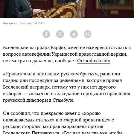
Лазаренко Николай / УНИАН
Facebook
Twitter
Telegram
Viber
Вселенский патриарх Варфоломей не намерен отступать в
вопросе автокефалии Украинской православной церкви,
не смотря на давление, сообщает
Orthodoxia.info
.
«Нравится или нет нашим русским братьям, рано или
поздно они последуют за решениями, которые принял
Вселенский патриарх, потому что у них нет другого
выбора», — сказал он на заседании городского правления
греческой диаспоры в Стамбуле.
Он сообщил, что прекрасно знает о «хорошо
оплачиваемых статьях» и о «черной пропаганде» с
русской стороны, которая направлена против
Вселенского Патриархата. «Бог дал нам два уха, чтобы