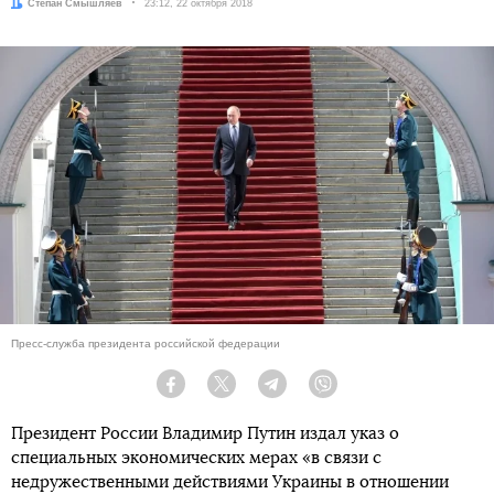
Автор:
Степан Смышляев
Дата:
23:12, 22 октября 2018
Пресс-служба президента российской федерации
Facebook
Twitter
Telegram
Viber
Президент России Владимир Путин издал указ о
специальных экономических мерах «в связи с
недружественными действиями Украины в отношении