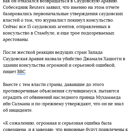
как он отказался возвращаться в Саудовскую Аравию.
Собеседник Reuters заявил, что именно на этом отчете
базировались первоначальные утверждения саудовских
властей о том, что журналист покинул консульство.
Сейчас все 15 саудовских агентов, отправленных в
консульство в Стамбуле, и еще трое подозреваемых
арестованы.
После жесткой реакции ведущих стран Запада
Саудовская Аравия назвала убийство Джамаля Хашогги в
здании консульства огромной и серьезной ошибкой,
пишет
ВВС
.
Вместе с тем власти страны, дававшие до этого
противоречивые объяснения случившемуся, пытаются
оградить от обвинений наследного принца Мухаммеда
ибн Салмана и по-прежнему утверждают, что он не знал
об инциденте.
«К сожалению, огромная и серьезная ошибка была
совершена, и я заверяю, что виновные будут привлечены к