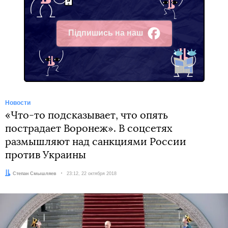
Підпишись на наш
Facebook
Новости
«Что-то подсказывает, что опять
пострадает Воронеж». В соцсетях
размышляют над санкциями России
против Украины
Автор:
Степан Смышляев
Дата:
23:12, 22 октября 2018