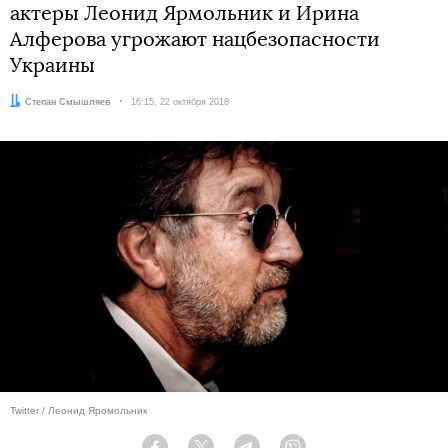
актеры Леонид Ярмольник и Ирина
Алферова угрожают нацбезопасности
Украины
Автор:
Степан Смышляев
Дата:
16:15, 22 октября 2018
Twitter / Леонид Яромольник