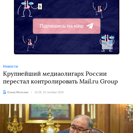
Підпишись на наш
Telegram
Новости
Крупнейший медиаолигарх России
перестал контролировать Mail.ru Group
Автор:
Елена Мельник
Дата:
10:28, 22 октября 2018