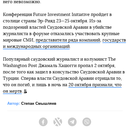
него невозможно.
Конференция Future Investment Initiative пройдет в
столице страны Эр-Рияд 23—25 октября. Из-за
подозрений властей Саудовской Аравии в убийстве
журналиста в форуме отказались участвовать крупные
мировые СМИ,
представители ряда компаний
,
государств
и международных организаций
.
Популярный саудовский журналист и колумнист The
Washington Post Джамаль Хашогги пропал 2 октября,
после того как зашел в консульство Саудовской Аравии в
Турции. Сперва власти Саудовской Аравии отрицали то,
что он погиб, и лишь в ночь на
20 октября признали, что
он мертв
.
Автор:
Степан Смышляев
Facebook
Twitter
Telegram
Viber