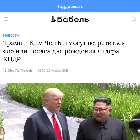
Поддержать
Facebook
Telegram
Twitter
Instagram
Меню
Пои
по
сай
Новости
Трамп и Ким Чен Ын могут встретиться
«до или после» дня рождения лидера
КНДР
Автор:
Oleg Panfilovych
Дата:
08:00, 22 октября 2018