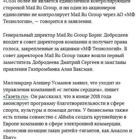
«USM более не является единоличной контролирующей
стороной Mail.Ru Group, и ни один из акционеров
единолично не контролирует Mail.Ru Group через АО «МФ
Технологии», — говорится в заявлении.
Генеральный директор Mail.Ru Group Борис Добродеев
входит в совет директоров компании и получает права
голоса, закрепленные за акциями «МФ Технологий». В
совет директоров Mail.Ru Group также вошли первый
заместитель Добродеева Дмитрий Сергеев и замглавы
правления Газпромбанка Алан Ваксман.
Миллиардер Алишер Усманов заявил, что уходит из
управления компанией «с легким сердцем», пишет
«Газета.ru»
. Он рассказал, что в конце 2018 года
анонсирует программу благотворительности в сфере
спорта, культуры и помощи детям. У бизнесмена также
есть планы совместно с Alibaba создать крупнейшую в
Европе компанию в сфере электронной коммерции,
«потеснив позиции таких ритейл-гигантов, как Amazon и
Ebay».