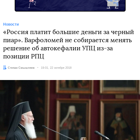
Новости
«Россия платит большие деньги за черный
пиар». Варфоломей не собирается менять
решение об автокефалии УПЦ из-за
позиции РПЦ
Автор:
Степан Смышляев
Дата:
19:01, 22 октября 2018