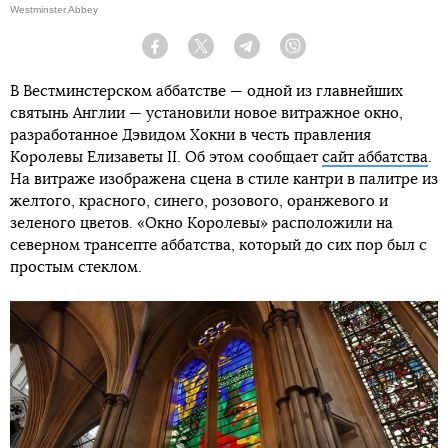
Westminster Abbey
Facebook
Twitter
Telegram
Viber
В Вестминстерском аббатстве — одной из главнейших
святынь Англии — установили новое витражное окно,
разработанное Дэвидом Хокни в честь правления
Королевы Елизаветы II. Об этом сообщает
сайт аббатства
.
На витраже изображена сцена в стиле кантри в палитре из
желтого, красного, синего, розового, оранжевого и
зеленого цветов. «Окно Королевы» расположили на
северном трансепте аббатства, который до сих пор был с
простым стеклом.