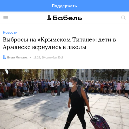
Поддержать
Facebook
Telegram
Twitter
Instagram
Меню
Пои
по
сай
Новости
Выбросы на «Крымском Титане»: дети в
Армянске вернулись в школы
Автор:
Елена Мельник
Дата:
13:29, 26 сентября 2018