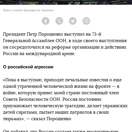
Пресс-служба президента Украины
Facebook
Twitter
Telegram
Viber
Президент Петр Порошенко выступил на 73-й
Генеральной Ассамблее ООН, в ходе своего выступления
он сосредоточился на реформе организации и действиях
России на международной арене.
О российской агрессии
«Пока я выступаю, приходят печальные известия о еще
одной утраченной человеческой жизни на фронте — в
войне, которую принес моей стране постоянный член
Совета Безопасности ООН. Россия постоянно
приумножает человеческую трагедию, делает украинских
детей сиротами, пытает наших патриотов в своих
тюрьмах», — сказал Порошенко
Он добавил, что Россия создает также экологические