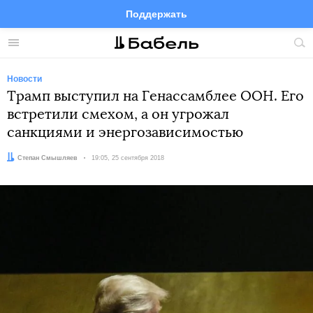
Поддержать
Facebook
Telegram
Twitter
Instagram
Меню
Пои
по
сай
Новости
Трамп выступил на Генассамблее ООН. Его
встретили смехом, а он угрожал
санкциями и энергозависимостью
Автор:
Степан Смышляев
Дата:
19:05, 25 сентября 2018