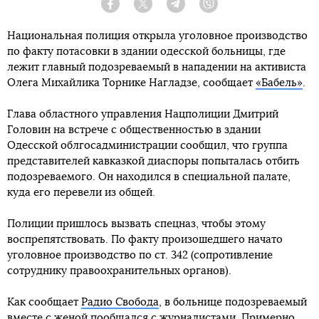
Facebook
Twitter
Telegram
Viber
Национальная полиция открыла уголовное производство
по факту потасовки в здании одесской больницы, где
лежит главный подозреваемый в нападении на активиста
Олега Михайлика Торнике Нагладзе, сообщает
«Бабель»
.
Глава областного управления Нацполиции Дмитрий
Головин на встрече с общественностью в здании
Одесской облгосадминистрации сообщил, что группа
представителей кавказкой диаспоры попыталась отбить
подозреваемого. Он находился в специальной палате,
куда его перевели из общей.
Полиции пришлось вызвать спецназ, чтобы этому
воспрепятствовать. По факту произошедшего начато
уголовное производство по ст. 342 (сопротивление
сотруднику правоохранительных органов).
Как сообщает
Радио Свобода
, в больнице подозреваемый
вместе с женой пообщался с журналистами. Примерно