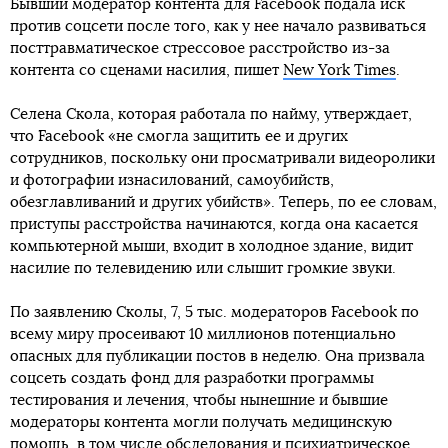
Бывший модератор контента для Facebook подала иск
против соцсети после того, как у нее начало развиваться
посттравматическое стрессовое расстройство из-за
контента со сценами насилия, пишет
New York Times
.
Селена Скола, которая работала по найму, утверждает,
что Facebook «не смогла защитить ее и других
сотрудников, поскольку они просматривали видеоролики
и фотографии изнасилований, самоубийств,
обезглавливаний и других убийств». Теперь, по ее словам,
приступы расстройства начинаются, когда она касается
компьютерной мыши, входит в холодное здание, видит
насилие по телевидению или слышит громкие звуки.
По заявлению Сколы, 7, 5 тыс. модераторов Facebook по
всему миру просеивают 10 миллионов потенциально
опасных для публикации постов в неделю. Она призвала
соцсеть создать фонд для разработки программы
тестирования и лечения, чтобы нынешние и бывшие
модераторы контента могли получать медицинскую
помощь, в том числе обследования и психиатрическое