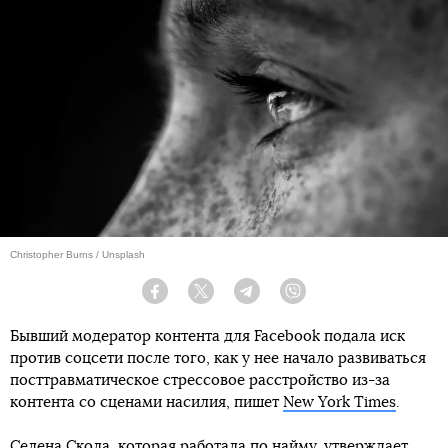
Christopher Burns / Unsplash
Facebook
Twitter
Telegram
Viber
Бывший модератор контента для Facebook подала иск
против соцсети после того, как у нее начало развиваться
посттравматическое стрессовое расстройство из-за
контента со сценами насилия, пишет
New York Times
.
Селена Скола, которая работала по найму, утверждает,