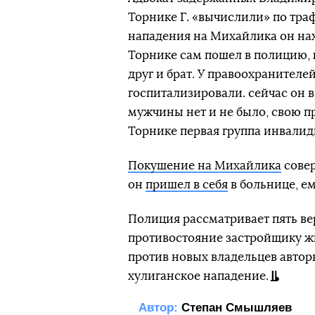
Торнике Г. «вычислили» по тра
нападения на Михайлика он нах
Торнике сам пошел в полицию, к
друг и брат. У правоохранителе
госпитализировали. сейчас он в
мужчины нет и не было, свою п
Торнике первая группа инвалид
Покушение на Михайлика
совер
он
пришел в себя
в больнице, е
Полиция рассматривает пять ве
противостояние застройщику жи
против новых владельцев автор
хулиганское нападение.
Автор:
Степан Смышляев