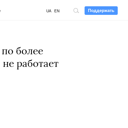
Поддержать
е
Поиск
UA
EN
по
сайту
 по более
 не работает