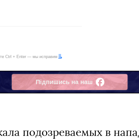
ите
Ctrl
+
Enter
— мы исправим
Підпишись на наш
Facebook
ала подозреваемых в напа