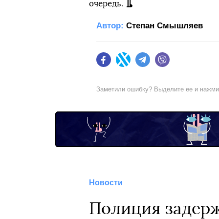
очередь.
Автор:
Степан Смышляев
Facebook
Twitter
Telegram
Viber
Заметили ошибку? Выделите ее и нажм
Новости
Полиция задерж