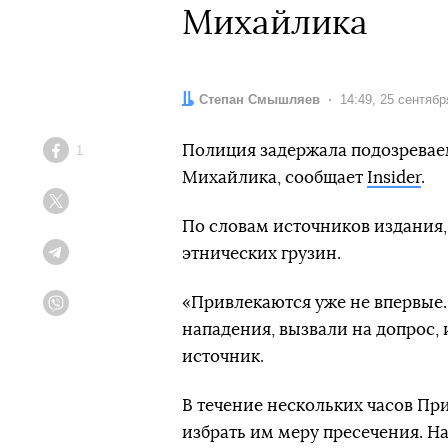
Михайлика
Автор:
Степан Смышляев
Дата:
14:49, 25 сентябр
Полиция задержала подозреваем
1
Facebook
Михайлика, сообщает
Insider
.
Twitter
По словам источников издания,
этнических грузин.
Telegram
«Привлекаются уже не впервые.
Viber
нападения, вызвали на допрос, 
источник.
В течение нескольких часов П
избрать им меру пресечения. На