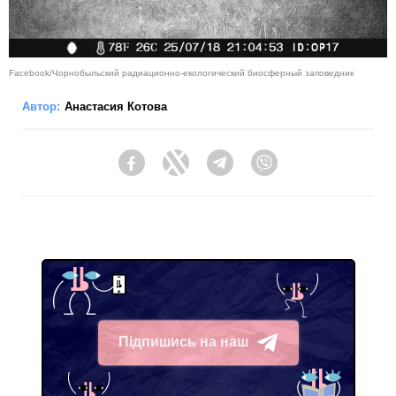
Facebook/Чорнобыльский радиационно-екологический биосферный заповедник
Автор:
Анастасия Котова
Facebook
Twitter
Telegram
Viber
Підпишись на наш
Telegram