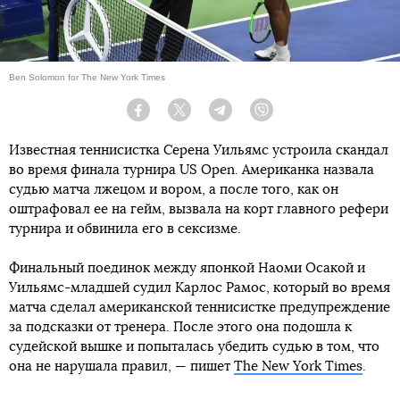
Ben Solomon for The New York Times
Facebook
Twitter
Telegram
Viber
Известная теннисистка Серена Уильямс устроила скандал
во время финала турнира US Open. Американка назвала
судью матча лжецом и вором, а после того, как он
оштрафовал ее на гейм, вызвала на корт главного рефери
турнира и обвинила его в сексизме.
Финальный поединок между японкой Наоми Осакой и
Уильямс-младшей судил Карлос Рамос, который во время
матча сделал американской теннисистке предупреждение
за подсказки от тренера. После этого она подошла к
судейской вышке и попыталась убедить судью в том, что
она не нарушала правил, — пишет
The New York Times
.