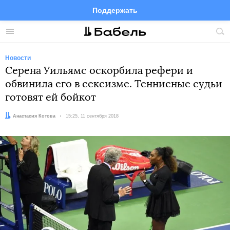
Поддержать
Facebook
Telegram
Twitter
Instagram
Меню
Пои
по
сай
Новости
Серена Уильямс оскорбила рефери и
обвинила его в сексизме. Теннисные судьи
готовят ей бойкот
Автор:
Анастасия Котова
Дата:
15:25, 11 сентября 2018