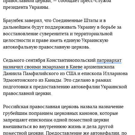
православной церкви, — сообщает пресс-служба
президента Украины.
Браунбек заверил, что Соединенные Штаты и в
дальнейшем будут поддерживать Украину в борьбе за
восстановление суверенитета и территориальной
целостности и праве иметь единую Украинскую
автокефальную православную церковь.
Седьмого сентября Константинопольский
патриархат
назначил своими экзархами в Киеве
архиепископа
Даниила Памфилийского из США и епископа Иллариона
Эдмонтонского из Канады. Это сделано в рамках
подготовки к предоставлению автокефалии Украинской
православной церкви.
Российская православная церковь назвала назначение
грубейшим попранием церковных канонов, которые
запрещают епископам одной поместной церкви
вмешиваться во внутреннюю жизнь и дела другой
поместной церкви. Предоставление же автокефалии, по