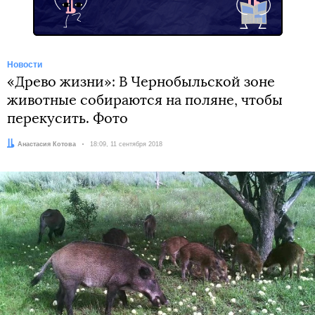
Новости
«Древо жизни»: В Чернобыльской зоне
животные собираются на поляне, чтобы
перекусить. Фото
Автор:
Анастасия Котова
Дата:
18:09, 11 сентября 2018