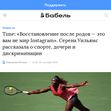
Поддержать
Facebook
Telegram
Twitter
Instagram
Меню
Пои
по
сай
Новости
Time: «Восстановление после родов — это
вам не мир Instagram». Серена Уильямс
рассказала о спорте, дочери и
дискриминации
Автор:
Анастасия Котова
Дата:
13:08, 03 сентября 2018