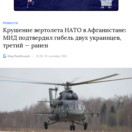
Новости
Крушение вертолета НАТО в Афганистане:
МИД подтвердил гибель двух украинцев,
третий — ранен
Автор:
Oleg Panfilovych
Дата:
15:59, 03 сентября 2018