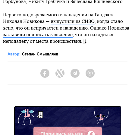
Горбунова, Никиту Грабчука и Вячеслава Вишневского.
Первого подозреваемого в нападении на Гандзюк —
Николая Новикова —
выпустили из СИЗО
, когда стало
ясно, что он непричастен к нападению. Однако Новикова
заставили подписать заявление
, что он находился
неподалеку от места происшествия.
Автор:
Степан Смышляев
Facebook
Twitter
Telegram
Viber
Підпишись на наш