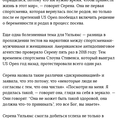
обращаться, потому что им нужно время, чтобы принести
жизнь в этот мир», — говорит Серена. Она не первая
спортсменка, которая вернулась после родов, но только
после ее претензий US Open пообещал включить решение
о беременности и родах в процесс посева.
Еще одна болезненная тема для Уильямс — разница в
прохождении тестов на наркотики между спортсменами-
мужчинами и женщинами. Американское антидопинговое
агентство проверяло Серену пять раз в 2018 году. Тем
временем спортсмена Слоуна Стивенса, который выиграл
US Open год назад, протестировали всего один раз.
Серена назвала такие различия «дискриминацией» и
заявила, что это потому, что «некоторые люди не
согласны с тем, что она чистая». «Посмотри на меня. Я
родилась такой, — говорит она, глядя на себя в зеркало. —
Они говорят: “Она не может быть такой здоровой, она
должна что-то принимать”, это все Бог, вы знаете».
Серена Уильямс смогла добиться успеха не только в