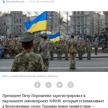
Автор:
Oleg Panfilovych
Дата:
22:47, 03 сентября 2018
Пресс-служба Министерства обороны Украины
Facebook
Twitter
Telegram
Viber
Президент Петр Порошенко зарегистрировал в
парламенте законопроект №9036, который устанавливает
в Вооруженных силах Украины новое приветствие —