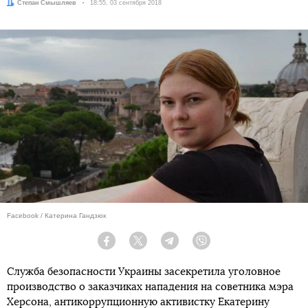
Автор:
Степан Смышляев
Дата:
18:55, 03 сентября 2018
Facebook / Катерина Гандзюк
Facebook
Twitter
Telegram
Viber
Служба безопасности Украины засекретила уголовное
производство о заказчиках нападения на советника мэра
Херсона, антикоррупционную активистку Екатерину