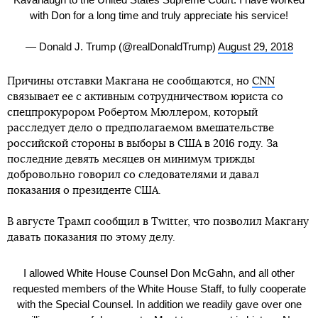
with Don for a long time and truly appreciate his service!
— Donald J. Trump (@realDonaldTrump)
August 29, 2018
Причины отставки Макгана не сообщаются, но
СNN
связывает ее с активным сотрудничеством юриста со
спецпрокурором Робертом Мюллером, который
расследует дело о предполагаемом вмешательстве
российской стороны в выборы в США в 2016 году. За
последние девять месяцев он минимум трижды
добровольно говорил со следователями и давал
показания о президенте США.
В августе Трамп сообщил в Twitter, что позволил Макгану
давать показания по этому делу.
I allowed White House Counsel Don McGahn, and all other
requested members of the White House Staff, to fully cooperate
with the Special Counsel. In addition we readily gave over one