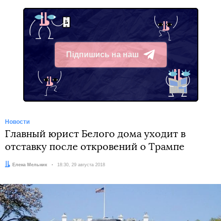
Підпишись на наш
Telegram
Новости
Главный юрист Белого дома уходит в
отставку после откровений о Трампе
Автор:
Елена Мельник
Дата:
18:30, 29 августа 2018