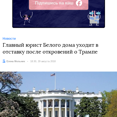
Підпишись на наш
Facebook
Новости
Главный юрист Белого дома уходит в
отставку после откровений о Трампе
Автор:
Елена Мельник
Дата:
18:30, 29 августа 2018