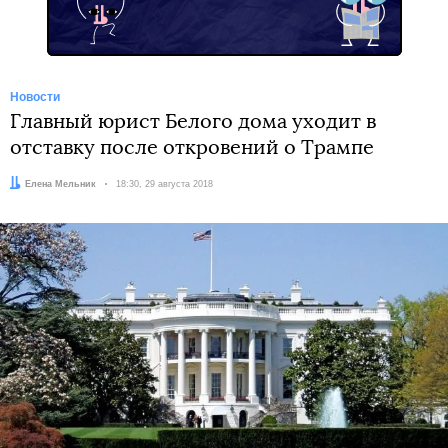
Новости
Главный юрист Белого дома уходит в
отставку после откровений о Трампе
Автор:
Елена Мельник
Дата:
18:30, 29 августа 2018