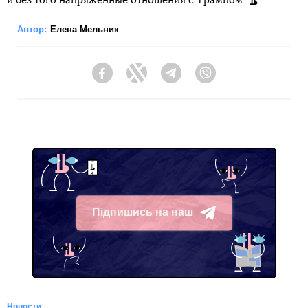
и без того напряженные отношения с Трампом.
Автор:
Елена Мельник
Facebook
Twitter
Telegram
Viber
Підпишись на наш
Telegram
Новости