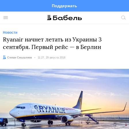
Поддержать
Facebook
Telegram
Twitter
Instagram
Меню
Пои
по
сай
Новости
Ryanair начнет летать из Украины 3
сентября. Первый рейс — в Берлин
Автор:
Степан Смышляев
Дата:
11:27, 29 августа 2018