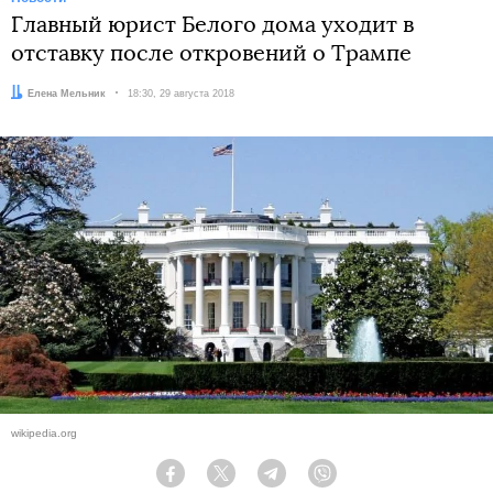
Главный юрист Белого дома уходит в
отставку после откровений о Трампе
Автор:
Елена Мельник
Дата:
18:30, 29 августа 2018
wikipedia.org
Facebook
Twitter
Telegram
Viber