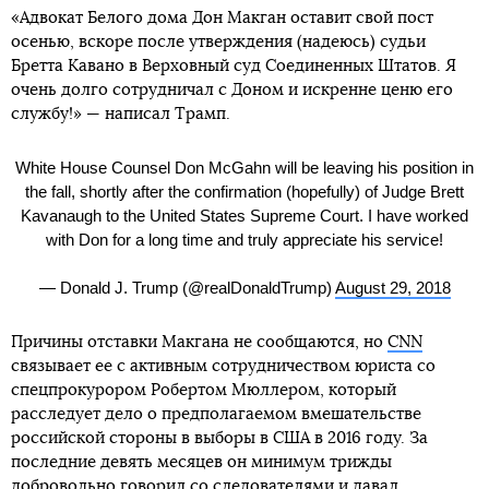
«Адвокат Белого дома Дон Макган оставит свой пост
осенью, вскоре после утверждения (надеюсь) судьи
Бретта Кавано в Верховный суд Соединенных Штатов. Я
очень долго сотрудничал с Доном и искренне ценю его
службу!» — написал Трамп.
White House Counsel Don McGahn will be leaving his position in
the fall, shortly after the confirmation (hopefully) of Judge Brett
Kavanaugh to the United States Supreme Court. I have worked
with Don for a long time and truly appreciate his service!
— Donald J. Trump (@realDonaldTrump)
August 29, 2018
Причины отставки Макгана не сообщаются, но
СNN
связывает ее с активным сотрудничеством юриста со
спецпрокурором Робертом Мюллером, который
расследует дело о предполагаемом вмешательстве
российской стороны в выборы в США в 2016 году. За
последние девять месяцев он минимум трижды
добровольно говорил со следователями и давал