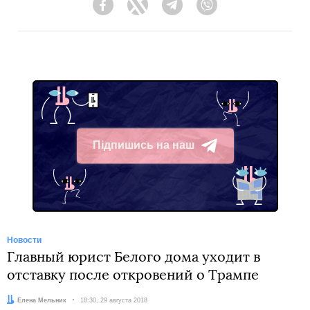
Facebook
Twitter
Telegram
Viber
Підпишись на наш
Telegram
Новости
Главный юрист Белого дома уходит в
отставку после откровений о Трампе
Автор:
Елена Мельник
Дата:
18:30, 29 августа 2018