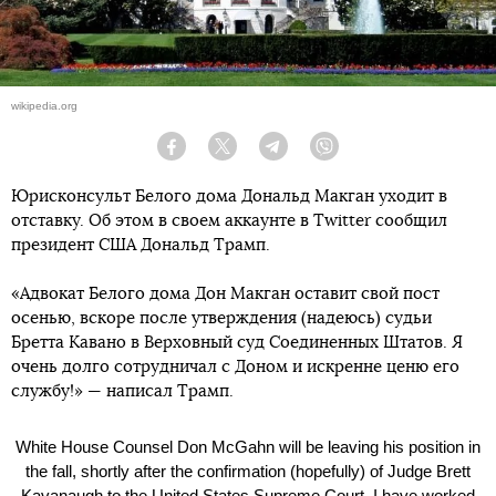
wikipedia.org
Facebook
Twitter
Telegram
Viber
Юрисконсульт Белого дома Дональд Макган уходит в
отставку. Об этом в своем аккаунте в Twitter сообщил
президент США Дональд Трамп.
«Адвокат Белого дома Дон Макган оставит свой пост
осенью, вскоре после утверждения (надеюсь) судьи
Бретта Кавано в Верховный суд Соединенных Штатов. Я
очень долго сотрудничал с Доном и искренне ценю его
службу!» — написал Трамп.
White House Counsel Don McGahn will be leaving his position in
the fall, shortly after the confirmation (hopefully) of Judge Brett
Kavanaugh to the United States Supreme Court. I have worked