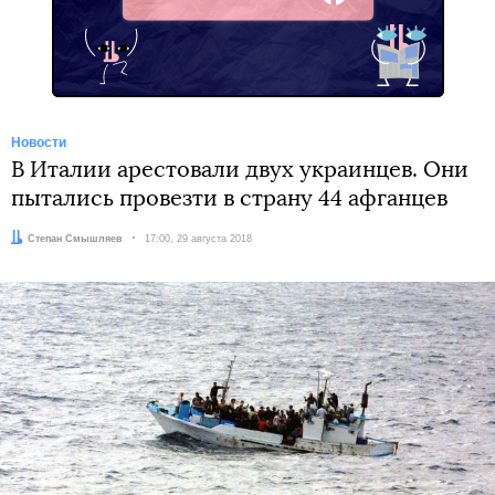
Facebook
Новости
В Италии арестовали двух украинцев. Они
пытались провезти в страну 44 афганцев
Автор:
Степан Смышляев
Дата:
17:00, 29 августа 2018