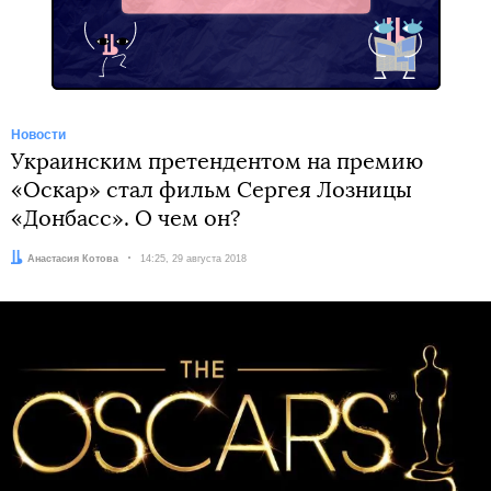
Новости
Украинским претендентом на премию
«Оскар» стал фильм Сергея Лозницы
«Донбасс». О чем он?
Автор:
Анастасия Котова
Дата:
14:25, 29 августа 2018