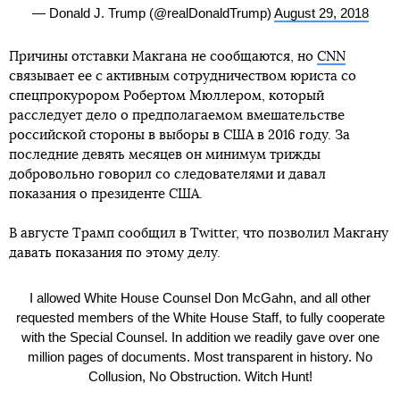
— Donald J. Trump (@realDonaldTrump)
August 29, 2018
Причины отставки Макгана не сообщаются, но
СNN
связывает ее с активным сотрудничеством юриста со
спецпрокурором Робертом Мюллером, который
расследует дело о предполагаемом вмешательстве
российской стороны в выборы в США в 2016 году. За
последние девять месяцев он минимум трижды
добровольно говорил со следователями и давал
показания о президенте США.
В августе Трамп сообщил в Twitter, что позволил Макгану
давать показания по этому делу.
I allowed White House Counsel Don McGahn, and all other
requested members of the White House Staff, to fully cooperate
with the Special Counsel. In addition we readily gave over one
million pages of documents. Most transparent in history. No
Collusion, No Obstruction. Witch Hunt!