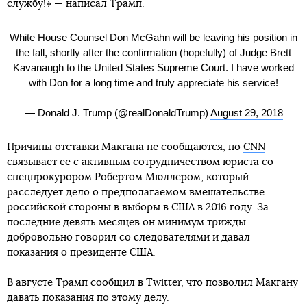
службу!» — написал Трамп.
White House Counsel Don McGahn will be leaving his position in
the fall, shortly after the confirmation (hopefully) of Judge Brett
Kavanaugh to the United States Supreme Court. I have worked
with Don for a long time and truly appreciate his service!
— Donald J. Trump (@realDonaldTrump)
August 29, 2018
Причины отставки Макгана не сообщаются, но
СNN
связывает ее с активным сотрудничеством юриста со
спецпрокурором Робертом Мюллером, который
расследует дело о предполагаемом вмешательстве
российской стороны в выборы в США в 2016 году. За
последние девять месяцев он минимум трижды
добровольно говорил со следователями и давал
показания о президенте США.
В августе Трамп сообщил в Twitter, что позволил Макгану
давать показания по этому делу.