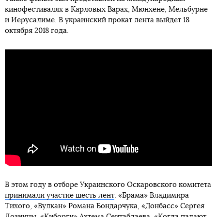
кинофестивалях в Карловых Варах, Мюнхене, Мельбурне
и Иерусалиме. В украинский прокат лента выйдет 18
октября 2018 года.
В этом году в отборе Украинского Оскаровского комитета
принимали участие шесть лент
: «Брама» Владимира
Тихого, «Вулкан» Романа Бондарчука, «Донбасс» Сергея
Лозницы, «Киборги» Ахтема Сеитаблаева, «Когда падают